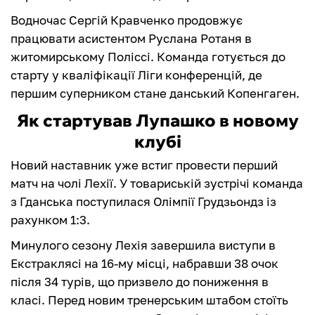
Водночас Сергій Кравченко продовжує
працювати асистентом Руслана Ротаня в
житомирському Поліссі. Команда готується до
старту у кваліфікації Ліги конференцій, де
першим суперником стане данський Копенгаген.
Як стартував Лупашко в новому
клубі
Новий наставник уже встиг провести перший
матч на чолі Лехії. У товариській зустрічі команда
з Гданська поступилася Олімпії Грудзьондз із
рахунком 1:3.
Минулого сезону Лехія завершила виступи в
Екстраклясі на 16-му місці, набравши 38 очок
після 34 турів, що призвело до пониження в
класі. Перед новим тренерським штабом стоїть