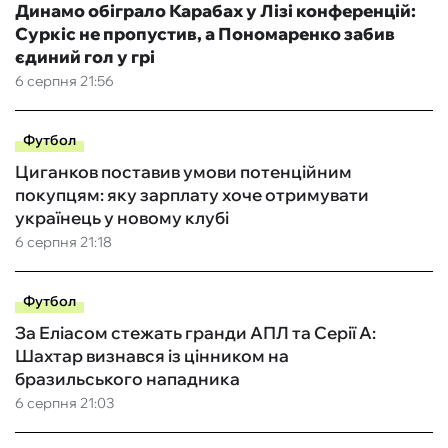
Динамо обіграло Карабах у Лізі конференцій:
Суркіс не пропустив, а Пономаренко забив
єдиний гол у грі
6 серпня 21:56
Футбол
Циганков поставив умови потенційним
покупцям: яку зарплату хоче отримувати
українець у новому клубі
6 серпня 21:18
Футбол
За Еліасом стежать гранди АПЛ та Серії А:
Шахтар визнався із цінником на
бразильського нападника
6 серпня 21:03