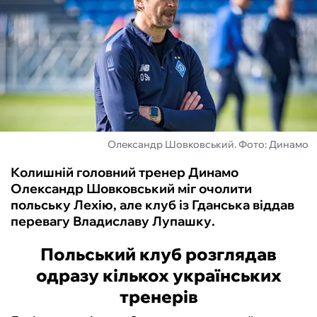
ФУТЗАЛ
ІНШІ
БУКМЕКЕРИ
Олександр Шовковський. Фото: Динамо
Колишній головний тренер Динамо
Олександр Шовковський міг очолити
польську Лехію, але клуб із Гданська віддав
перевагу Владиславу Лупашку.
Польський клуб розглядав
одразу кількох українських
тренерів