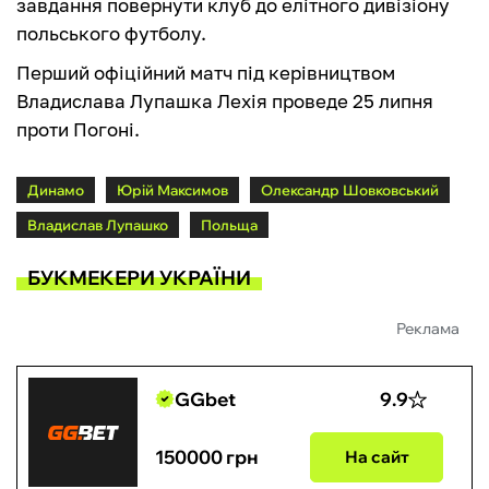
завдання повернути клуб до елітного дивізіону
польського футболу.
Перший офіційний матч під керівництвом
Владислава Лупашка Лехія проведе 25 липня
проти Погоні.
Динамо
Юрій Максимов
Олександр Шовковський
Владислав Лупашко
Польща
БУКМЕКЕРИ УКРАЇНИ
Реклама
GGbet
9.9
150000 грн
На сайт