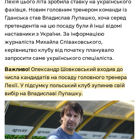
Лехія цього літа зробила ставку на українського
фахівця. Новим головним тренером команди із
Гданська став Владислав Лупашко, хоча серед
претендентів на цю посаду були й інші відомі
наставники з України. За інформацією
журналіста Михайла Співаковського,
керівництво клубу від початку планувало
запросити саме українського спеціаліста.
Важливо!
Олександр Шовковський входив до
числа кандидатів на посаду головного тренера
Лехії. У підсумку польський клуб зупинив свій
вибір на Владиславі Лупашку.