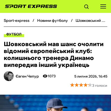
sport-express
новини футболу
Шовковський мав шанс очолити відомий європейський клуб: колишнього тренера Динамо випередив інший українець
ФУТБОЛ
ФУТБОЛ
БАСКЕТБОЛ
Шовковський мав шанс очолити
відомий європейський клуб:
БОКС
колишнього тренера Динамо
випередив інший українець
ХОКЕЙ
Євген Чепур
1073
5 липня 2026, 16:45
ТЕНІС
★
★
★
★
★
★
★
★
★
★
3 голоси
КІБЕРСПОРТ
ЧС-2026