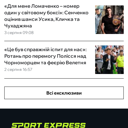
«Для мене Ломаченко – номер
один у світовому боксі»: Сенченко
оцінив шанси Усика, Кличка та
Чухаджяна
3 серпня 09:08
«Це був справжній іспит для нас»:
Ротань про перемогу Полісся над
Чорноморцем та феєрію Велетня
2 серпня 16:57
Всі ексклюзиви