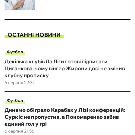
ОСТАННІ НОВИНИ
Футбол
Декілька клубів Ла Ліги готові підписати
Циганкова: чому вінгер Жирони досі не змінив
клубну прописку
6 серпня 22:34
Футбол
Динамо обіграло Карабах у Лізі конференцій:
Суркіс не пропустив, а Пономаренко забив
єдиний гол у грі
6 серпня 21:56