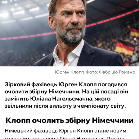
ФУТЗАЛ
ІНШІ
БУКМЕКЕРИ
Юрген Клопп. Фото: Фабріціо Романо
Зірковий фахівець Юрген Клопп погодився
очолити збірну Німеччини. На цій посаді він
замінить Юліана Нагельсманна, якого
звільнили після вильоту з чемпіонату світу.
Клопп очолить збірну Німеччини
Німецький фахівець Юрген Клопп стане новим
головним тренером збірної Німеччини. Про це