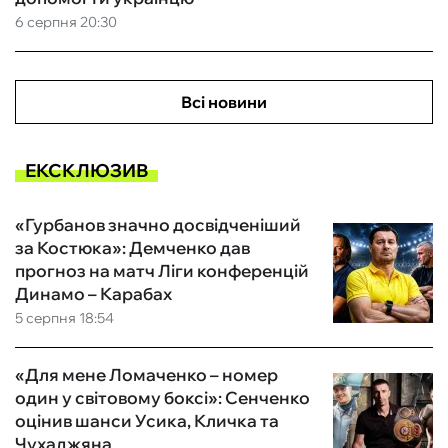
6 серпня 20:30
Всі новини
ЕКСКЛЮЗИВ
«Гурбанов значно досвідченіший
за Костюка»: Демченко дав
прогноз на матч Ліги конференцій
Динамо – Карабах
5 серпня 18:54
«Для мене Ломаченко – номер
один у світовому боксі»: Сенченко
оцінив шанси Усика, Кличка та
Чухаджяна