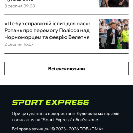
3 серпня 09:08
«Це був справжній іспит для нас»:
Ротань про перемогу Полісся над
Чорноморцем та феєрію Велетня
2 серпня 16:57
Всі ексклюзиви
При цитуванні та використанні будь-яких матеріалів
посилання на "Sport-Express" обов'язкове
Всі права захищені © 2023 - 2026 ТОВ «ПМХ»