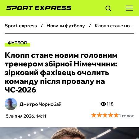
sport-express
новини футболу
Клопп стане новим головним тренером збірної Німеччини: зірковий фахівець очолить команду після провалу на ЧС-2026
ФУТБОЛ
ФУТБОЛ
БАСКЕТБОЛ
Клопп стане новим головним
тренером збірної Німеччини:
БОКС
зірковий фахівець очолить
команду після провалу на
ХОКЕЙ
ЧС-2026
ТЕНІС
Дмитро Чорнобай
118
★
★
★
★
★
★
★
★
★
★
1 голос
5 липня 2026, 14:11
КІБЕРСПОРТ
ЧС-2026