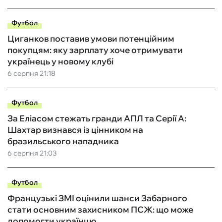
Футбол
Циганков поставив умови потенційним
покупцям: яку зарплату хоче отримувати
українець у новому клубі
6 серпня 21:18
Футбол
За Еліасом стежать гранди АПЛ та Серії А:
Шахтар визнався із цінником на
бразильського нападника
6 серпня 21:03
Футбол
Французькі ЗМІ оцінили шанси Забарного
стати основним захисником ПСЖ: що може
допомогти українцю