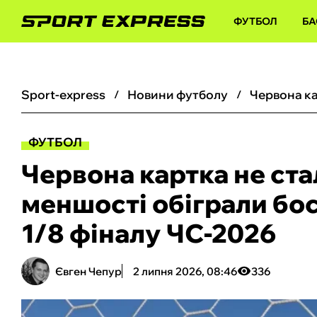
ФУТБОЛ
БА
sport-express
новини футболу
ФУТБОЛ
Червона картка не ст
меншості обіграли бос
1/8 фіналу ЧС-2026
Євген Чепур
2 липня 2026, 08:46
336