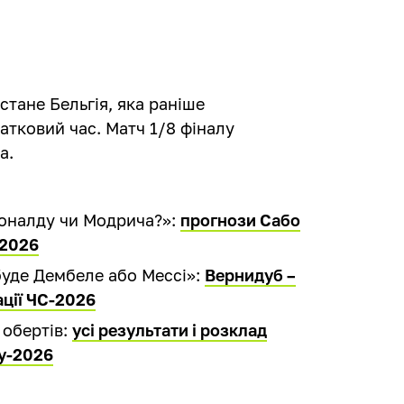
тане Бельгія, яка раніше
атковий час. Матч 1/8 фіналу
а.
 Роналду чи Модрича?»:
прогнози Сабо
-2026
уде Дембеле або Мессі»:
Вернидуб –
ації ЧС-2026
 обертів:
усі результати і розклад
ту-2026