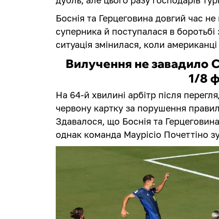
Боснія та Герцеговина довгий час не 
суперника й поступалася в боротьбі 
ситуація змінилася, коли американці
Вилучення не завадило 
1/8 
На 64-й хвилині арбітр після перегл
червону картку за порушення правил
Здавалося, що Боснія та Герцеговин
однак команда Маурісіо Почеттіно з