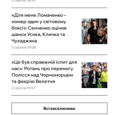
5 серпня 18:54
«Для мене Ломаченко –
номер один у світовому
боксі»: Сенченко оцінив
шанси Усика, Кличка та
Чухаджяна
3 серпня 09:08
«Це був справжній іспит для
нас»: Ротань про перемогу
Полісся над Чорноморцем
та феєрію Велетня
2 серпня 16:57
Всі ексклюзиви