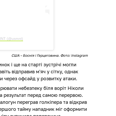
 MNT (@usmnt)
США – Боснія і Герцеговина. Фото: Instagram
ок і ще на старті зустрічі могли
іть відправив м'яч у сітку, однак
ли через офсайд у розвитку атаки.
ювати небезпеку біля воріт Ніколи
ла результат перед самою перервою.
Балогун переграв голкіпера та відкрив
першого тайму нападник міг оформити
рніру зупинила поперечина.