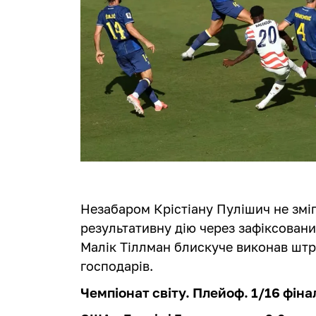
Незабаром Крістіану Пулішич не зміг
результативну дію через зафіксовани
Малік Тіллман блискуче виконав штр
господарів.
Чемпіонат світу. Плейоф. 1/16 фіна