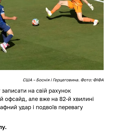
США – Боснія і Герцеговина. Фото: ФІФА
 записати на свій рахунок
й офсайд, але вже на 82-й хвилині
афний удар і подвоїв перевагу
лу.