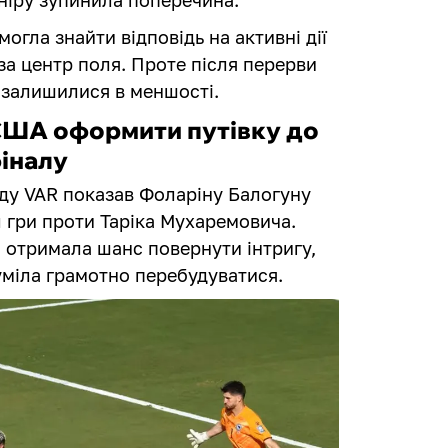
могла знайти відповідь на активні дії
за центр поля. Проте після перерви
 залишилися в меншості.
США оформити путівку до
фіналу
яду VAR показав Фоларіну Балогуну
 гри проти Таріка Мухаремовича.
а отримала шанс повернути інтригу,
уміла грамотно перебудуватися.