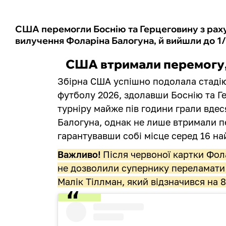
США перемогли Боснію та Герцеговину з раху
вилучення Фоларіна Балогуна, й вийшли до 1/
США втримали перемогу,
Збірна США успішно подолала стадію 
футболу 2026, здолавши Боснію та Ге
турніру майже пів години грали вдес
Балогуна, однак не лише втримали пе
гарантувавши собі місце серед 16 н
Важливо!
Після червоної картки Фол
не дозволили супернику переламати х
Малік Тіллман, який відзначився на 8