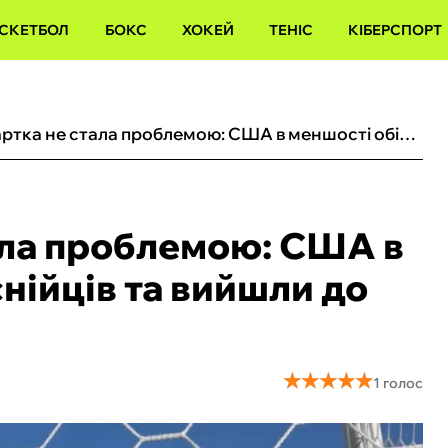
СКЕТБОЛ
БОКС
ХОКЕЙ
ТЕНІС
КІБЕРСПОРТ
Червона картка не стала проблемою: США в меншості обіграли боснійців та вийшли до 1/8 фіналу ЧС-2026
ала проблемою: США в
нійців та вийшли до
★
★
★
★
★
★
★
★
★
★
1 голос