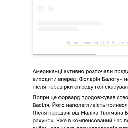
Допис, поширений U.S. Soccer
Американці активно розпочали поєдин
виходити вперед. Фоларін Балогун нав
після перевірки епізоду гол скасува
Попри це форвард продовжував створ
Васіля. Його наполегливість принес
Після передачі від Маліка Тіллмана 
рахунок. Уже в компенсований час 
дубль, але цього разу господарів ту