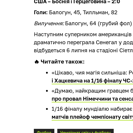
США – Боснія і Герцеговина – 2:0
Голи:
Балогун, 45, Тилльман, 82
Вилучення:
Балогун, 64 (грубий фол)
Наступним суперником американців с
драматично переграла Сенегал у дод
відбудеться 6 липня на стадіоні Сіетл
🔥 Читайте також:
«Цікаво, чия магія сильніша:
і Хацкевича на 1/16 фіналу ЧС
«Думаю, найкращим гравцем б
про провал Німеччини та сенс
1/16 фіналу мундіалю набирає
матчів плейоф чемпіонату сві
Футбол
Чемпіонат світу з футболу