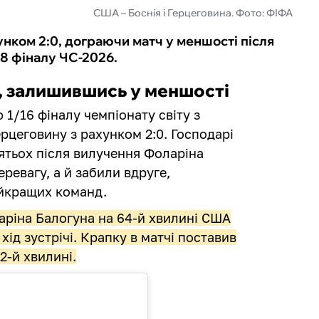
США – Боснія і Герцеговина. Фото: ФІФА
нком 2:0, дограючи матч у меншості після
8 фіналу ЧС-2026.
 залишившись у меншості
1/16 фіналу чемпіонату світу з
рцеговину з рахунком 2:0. Господарі
ятьох після вилучення Фоларіна
ревагу, а й забили вдруге,
айкращих команд.
аріна Балогуна на 64-й хвилині США
ід зустрічі. Крапку в матчі поставив
2-й хвилині.