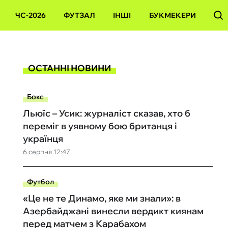
ЧС-2026
ФУТЗАЛ
ІНШІ
БУКМЕКЕРИ
ОСТАННІ НОВИНИ
Бокс
Льюїс – Усик: журналіст сказав, хто б
переміг в уявному бою британця і
українця
6 серпня 12:47
Футбол
«Це не те Динамо, яке ми знали»: в
Азербайджані винесли вердикт киянам
перед матчем з Карабахом