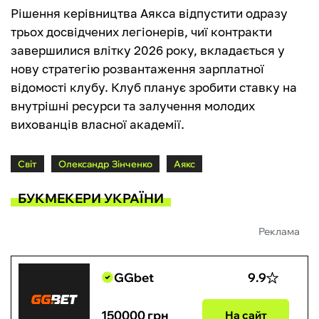
Рішення керівництва Аякса відпустити одразу
трьох досвідчених легіонерів, чиї контракти
завершилися влітку 2026 року, вкладається у
нову стратегію розвантаження зарплатної
відомості клубу. Клуб планує зробити ставку на
внутрішні ресурси та залучення молодих
вихованців власної академії.
Світ
Олександр Зінченко
Аякс
БУКМЕКЕРИ УКРАЇНИ
Реклама
GGbet
9.9
150000 грн
На сайт