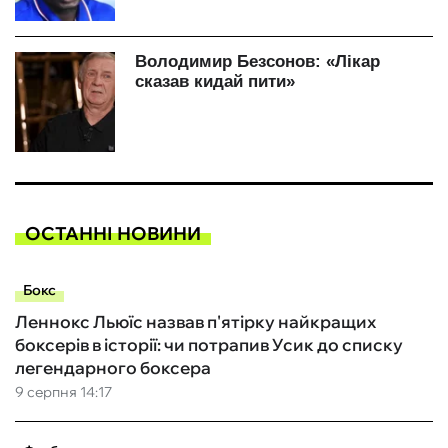
ОСТАННІ НОВИНИ
Бокс
Леннокс Льюїс назвав п'ятірку найкращих
боксерів в історії: чи потрапив Усик до списку
легендарного боксера
9 серпня 14:17