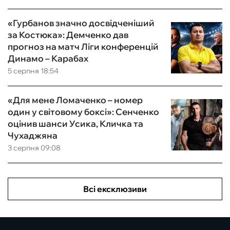
«Гурбанов значно досвідченіший
за Костюка»: Демченко дав
прогноз на матч Ліги конференцій
Динамо – Карабах
5 серпня 18:54
«Для мене Ломаченко – номер
один у світовому боксі»: Сенченко
оцінив шанси Усика, Кличка та
Чухаджяна
3 серпня 09:08
Всі ексклюзиви