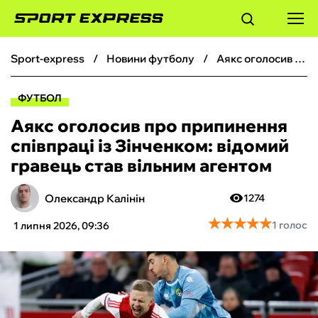
sport-express
новини футболу
Аякс оголосив про припинення співпраці із Зінченком: відомий гравець став вільним агентом
ФУТБОЛ
ФУТБОЛ
БАСКЕТБОЛ
Аякс оголосив про припинення
співпраці із Зінченком: відомий
БОКС
гравець став вільним агентом
ХОКЕЙ
Олександр Калінін
1274
★
★
★
★
★
★
★
★
★
★
1 голос
1 липня 2026, 09:36
ТЕНІС
КІБЕРСПОРТ
ЧС-2026