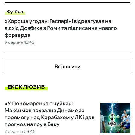
Футбол
«Хороша угода»: Гасперіні відреагував на
відхід Довбика з Роми та підписання нового
форварда
9 серпня 12:42
Всі новини
ЕКСКЛЮЗИВ
«У Пономаренка є чуйка»:
Максимов похвалив Динамо за
перемогу над Карабахом у ЛК і дав
прогноз на гру в Баку
7 серпня 08:46