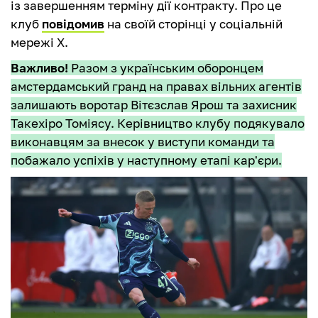
із завершенням терміну дії контракту. Про це
клуб
повідомив
на своїй сторінці у соціальній
мережі X.
Важливо!
Разом з українським оборонцем
амстердамський гранд на правах вільних агентів
залишають воротар Вітєзслав Ярош та захисник
Такехіро Томіясу. Керівництво клубу подякувало
виконавцям за внесок у виступи команди та
побажало успіхів у наступному етапі кар'єри.