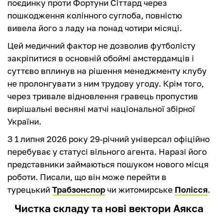
поєдинку проти Фортуни Сіттард через
пошкодження колінного суглоба, повністю
вивела його з ладу на понад чотири місяці.
Цей медичний фактор не дозволив футболісту
закріпитися в основній обоймі амстердамців і
суттєво вплинув на рішення менеджменту клубу
не пролонгувати з ним трудову угоду. Крім того,
через тривале відновлення гравець пропустив
вирішальні весняні матчі національної збірної
України.
З 1 липня 2026 року 29-річний універсал офіційно
перебуває у статусі вільного агента. Наразі його
представники займаються пошуком нового місця
роботи. Писали, що він може перейти в
турецький
Трабзонспор
чи житомирське
Полісся
.
Чистка складу та нові вектори Аякса