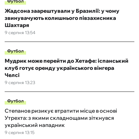
Футбол
Жадсона заарештували у Бразилії: у чому
звинувачують колишнього півзахисника
Шахтаря
9 серпня 13:54
Футбол
Мудрик може перейти до Хетафе: іспанський
клуб готує оренду українського вінгера
Челсі
9 серпня 13:23
Футбол
Степанов ризикує втратити місце в основі
Утрехта: з якими складнощами зіткнувся
український нападник
9 серпня 13:15