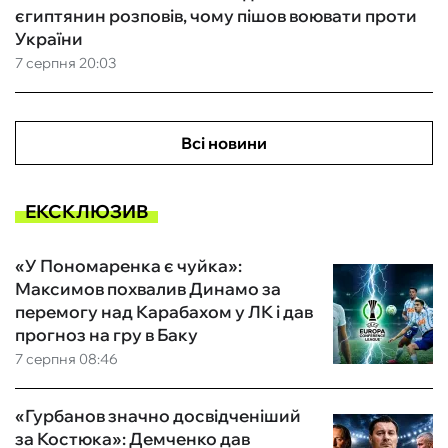
єгиптянин розповів, чому пішов воювати проти
України
7 серпня 20:03
Всі новини
ЕКСКЛЮЗИВ
«У Пономаренка є чуйка»:
Максимов похвалив Динамо за
перемогу над Карабахом у ЛК і дав
прогноз на гру в Баку
7 серпня 08:46
«Гурбанов значно досвідченіший
за Костюка»: Демченко дав