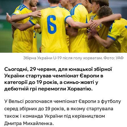
ФУТЗАЛ
ІНШІ
БУКМЕКЕРИ
Збірна України U-19 після голу хорватам. Фото: УАФ
Сьогодні, 29 червня, для юнацької збірної
України стартував чемпіонат Європи в
категорії до 19 років, а синьо-жовті у
дебютній грі перемогли Хорватію.
У Вельсі розпочався чемпіонат Європи з футболу
серед збірних до 19 років, в якому стартувала
також і команда України під керівництвом
Дмитра Михайленка.