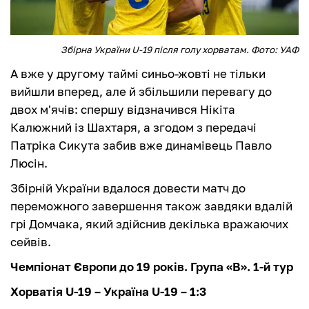
Збірна України U-19 після голу хорватам. Фото: УАФ
А вже у другому таймі синьо-жовті не тільки
вийшли вперед, але й збільшили перевагу до
двох м'ячів: спершу відзначився Нікіта
Калюжний із Шахтаря, а згодом з передачі
Патріка Сикута забив вже динамівець Павло
Люсін.
Збірній України вдалося довести матч до
переможного завершення також завдяки вдалій
грі Домчака, який здійснив декілька вражаючих
сейвів.
Чемпіонат Європи до 19 років. Група «B». 1-й тур
Хорватія U-19 – Україна U-19 – 1:3