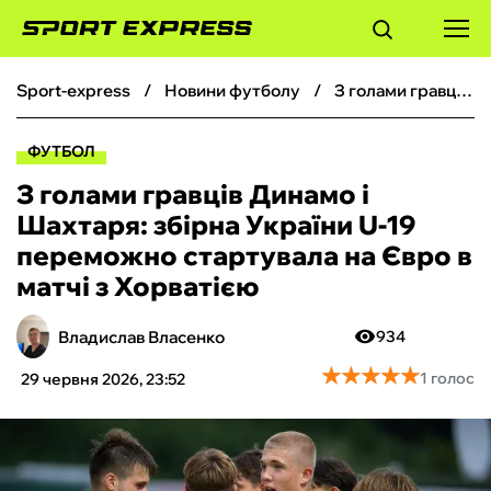
sport-express
новини футболу
З голами гравців Динамо і Шахтаря: збірна України U-19 переможно стартувала на Євро в матчі з Хорватією
ФУТБОЛ
ФУТБОЛ
БАСКЕТБОЛ
З голами гравців Динамо і
Шахтаря: збірна України U-19
БОКС
переможно стартувала на Євро в
матчі з Хорватією
ХОКЕЙ
Владислав Власенко
934
ТЕНІС
★
★
★
★
★
★
★
★
★
★
1 голос
29 червня 2026, 23:52
КІБЕРСПОРТ
ЧС-2026