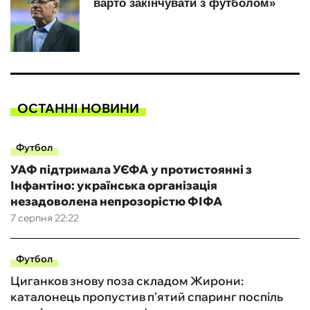
ОСТАННІ НОВИНИ
Футбол
УАФ підтримала УЄФА у протистоянні з
Інфантіно: українська організація
незадоволена непрозорістю ФІФА
7 серпня 22:22
Футбол
Циганков знову поза складом Жирони:
каталонець пропустив п'ятий спаринг поспіль