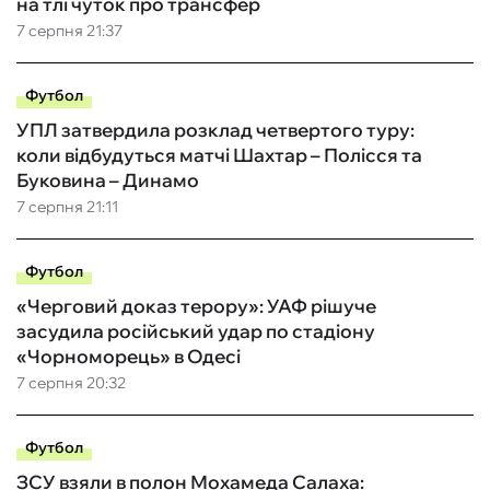
на тлі чуток про трансфер
7 серпня 21:37
Футбол
УПЛ затвердила розклад четвертого туру:
коли відбудуться матчі Шахтар – Полісся та
Буковина – Динамо
7 серпня 21:11
Футбол
«Черговий доказ терору»: УАФ рішуче
засудила російський удар по стадіону
«Чорноморець» в Одесі
7 серпня 20:32
Футбол
ЗСУ взяли в полон Мохамеда Салаха: