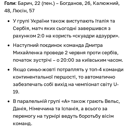
Голи
: Барич, 22 (пен.) – Богданов, 26, Калюжний,
48, Люсін, 57
У групі України також виступають Італія та
Сербія, матч яких сьогодні завершився з
рахунком 2:0 на користь «скуадри адзурри».
Наступний поєдинок команда Дмитра
Михайленка проведе 2 червня проти сербів,
початок зустрічі – о 20:00 за київським часом.
Якщо синьо-жовті потраплять у топ-4 команди
континентальної першості, то автоматично
забезпечать собі вихід на чемпіонат світу U-
19.
В паралельній групі «А» також грають Вельс,
Данія, Німеччина та Іспанія, а всього за
перемогу на турнірі ведуть боротьбу вісім
команд.