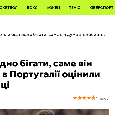
СКЕТБОЛ
БОКС
ХОКЕЙ
ТЕНІС
КІБЕРСПОРТ
«Коли всі хотіли безладно бігати, саме він думав і вносив паузу»: в Португалії оцінили роль Судакова в Бенфіці
дно бігати, саме він
 в Португалії оцінили
ці
★
★
★
★
★
★
★
★
★
★
1 голос