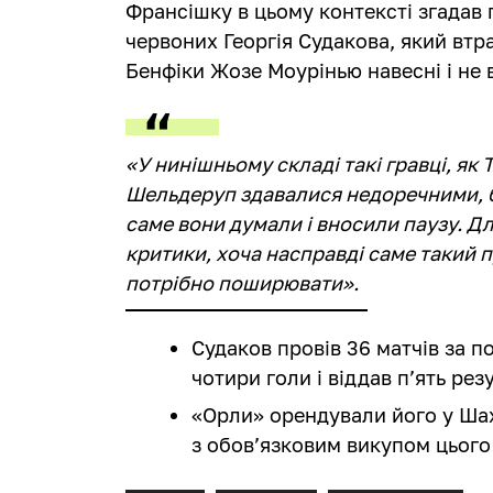
Франсішку в цьому контексті згадав 
червоних Георгія Судакова, який втр
Бенфіки Жозе Моурінью навесні і не 
«У нинішньому складі такі гравці, як Т
Шельдеруп здавалися недоречними, бо
саме вони думали і вносили паузу. Д
критики, хоча насправді саме такий 
потрібно поширювати».
Судаков провів 36 матчів за п
чотири голи і віддав п’ять ре
«Орли» орендували його у Шахт
з обов’язковим викупом цього л