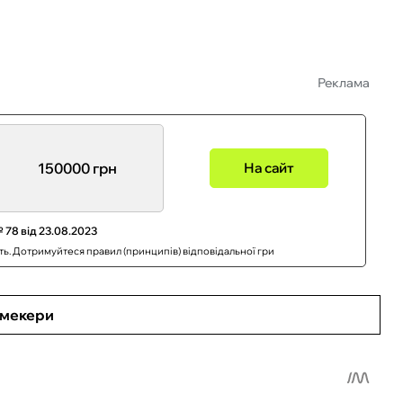
Реклама
150000 грн
На сайт
 78 від 23.08.2023
сть. Дотримуйтеся правил (принципів) відповідальної гри
кмекери