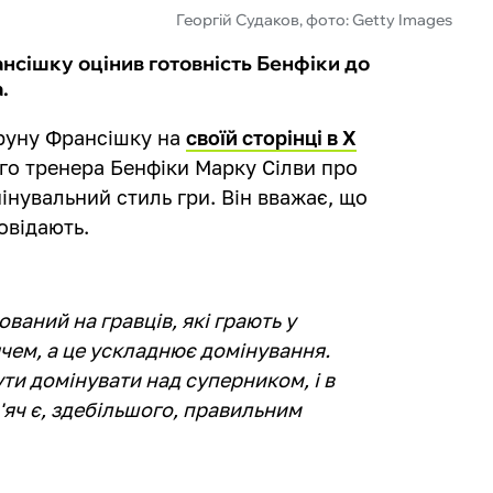
Георгій Судаков, фото: Getty Images
нсішку оцінив готовність Бенфіки до
.
Бруну Франсішку на
своїй сторінці в Х
ого тренера Бенфіки Марку Сілви про
інувальний стиль гри. Він вважає, що
овідають.
ваний на гравців, які грають у
ячем, а це ускладнює домінування.
ути домінувати над суперником, і в
м'яч є, здебільшого, правильним