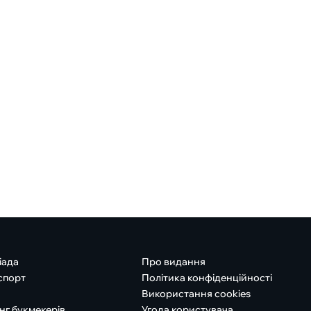
іада
Про видання
спорт
Політика конфіденційності
Використання cookies
нг букмекерів
Угода користувача