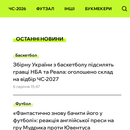
ЧС-2026
ФУТЗАЛ
ІНШІ
БУКМЕКЕРИ
ОСТАННІ НОВИНИ
Баскетбол
Збірну України з баскетболу підсилять
гравці НБА та Реала: оголошено склад
на відбір ЧС-2027
6 серпня 15:47
Футбол
«Фантастично знову бачити його у
футболі»: реакція англійської преси на
гру Мудрика проти Ювентуса