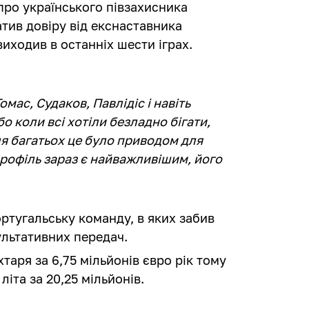
про українського півзахисника
атив довіру від екснаставника
виходив в останніх шести іграх.
омас, Судаков, Павлідіс і навіть
 коли всі хотіли безладно бігати,
ля багатьох це було приводом для
профіль зараз є найважливішим, його
ортугальську команду, в яких забив
зультативних передач.
аря за 6,75 мільйонів євро рік тому
іта за 20,25 мільйонів.