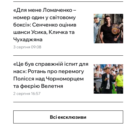
«Для мене Ломаченко –
номер один у світовому
боксі»: Сенченко оцінив
шанси Усика, Кличка та
Чухаджяна
3 серпня 09:08
«Це був справжній іспит для
нас»: Ротань про перемогу
Полісся над Чорноморцем
та феєрію Велетня
2 серпня 16:57
Всі ексклюзиви