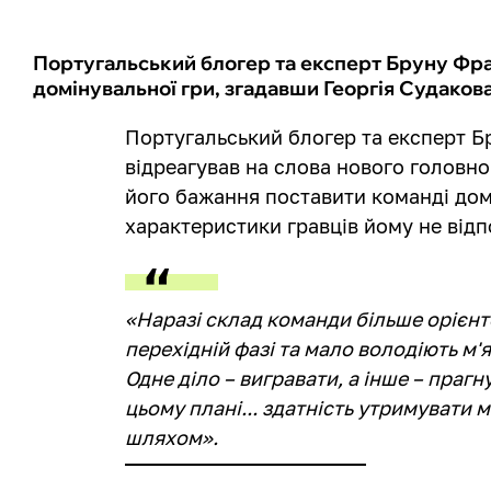
Португальський блогер та експерт Бруну Фра
домінувальної гри, згадавши Георгія Судакова
Португальський блогер та експерт 
відреагував на слова нового головн
його бажання поставити команді дом
характеристики гравців йому не відп
«Наразі склад команди більше орієнто
перехідній фазі та мало володіють м'
Одне діло – вигравати, а інше – прагн
цьому плані... здатність утримувати 
шляхом».