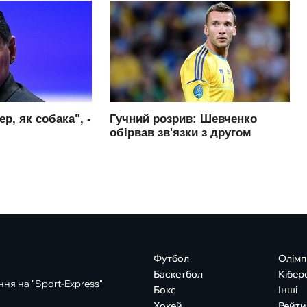
Футбол
Олімп
Баскетбол
Кібер
ня на "Sport-Express"
Бокс
Інші
Хокей
Рейти