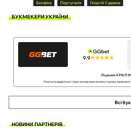
Бенфіка
Португалія
Георгій Судаков
БУКМЕКЕРИ УКРАЇНИ
GGbet
9.9
Ліцензія КРАІЛ №
Участь в азартних іграх може викликати ігрову залежні
Всі бу