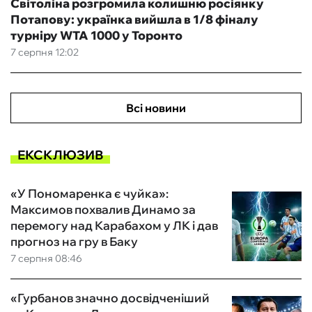
Світоліна розгромила колишню росіянку
Потапову: українка вийшла в 1/8 фіналу
турніру WTA 1000 у Торонто
7 серпня 12:02
Всі новини
ЕКСКЛЮЗИВ
«У Пономаренка є чуйка»:
Максимов похвалив Динамо за
перемогу над Карабахом у ЛК і дав
прогноз на гру в Баку
7 серпня 08:46
«Гурбанов значно досвідченіший