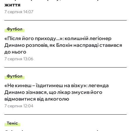
життя
7 серпня 14:07
Футбол
«Після його приходу...»: колишній легіонер
Динамо розповів, як Блохін насправді ставився
до нього
7 серпня 13:06
Футбол
«Не кинеш – їздитимеш на візку»: легенда
Динамо зізнався, що лікар змусив його
відмовитися від алкоголю
7 серпня 12:04
Теніс