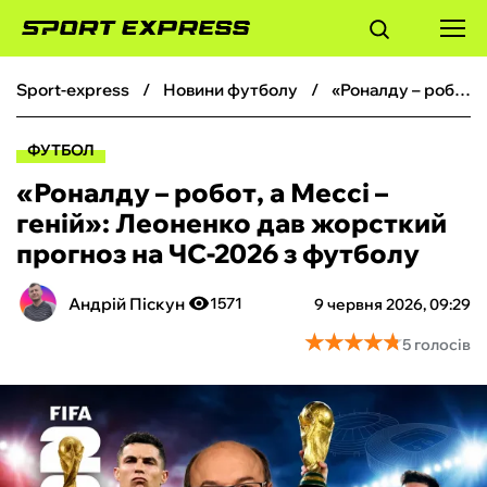
sport-express
новини футболу
«Роналду – робот, а Мессі – геній»: Леоненко дав жорсткий прогноз на ЧС-2026 з футболу
ФУТБОЛ
ФУТБОЛ
БАСКЕТБОЛ
«Роналду – робот, а Мессі –
геній»: Леоненко дав жорсткий
БОКС
прогноз на ЧС-2026 з футболу
ХОКЕЙ
Андрій Піскун
1571
9 червня 2026, 09:29
★
★
★
★
★
★
★
★
★
★
5 голосів
ТЕНІС
КІБЕРСПОРТ
ЧС-2026