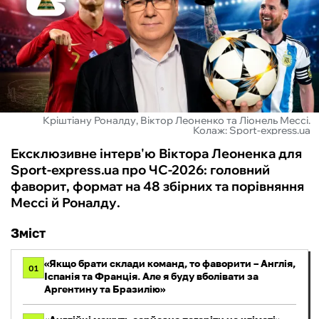
ФУТЗАЛ
ІНШІ
БУКМЕКЕРИ
Кріштіану Роналду, Віктор Леоненко та Ліонель Мессі.
Колаж: Sport-express.ua
Ексклюзивне інтерв'ю Віктора Леоненка для
Sport-express.ua про ЧС-2026: головний
фаворит, формат на 48 збірних та порівняння
Мессі й Роналду.
Зміст
«Якщо брати склади команд, то фаворити – Англія,
01
Іспанія та Франція. Але я буду вболівати за
Аргентину та Бразилію»