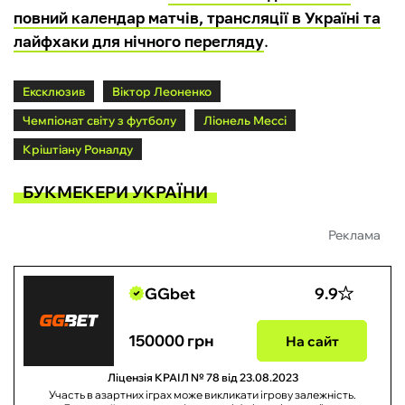
повний календар матчів, трансляції в Україні та
лайфхаки для нічного перегляду
.
Ексклюзив
Віктор Леоненко
Чемпіонат світу з футболу
Ліонель Мессі
Кріштіану Роналду
БУКМЕКЕРИ УКРАЇНИ
Реклама
GGbet
9.9
150000 грн
На сайт
Ліцензія КРАІЛ № 78 від 23.08.2023
Участь в азартних іграх може викликати ігрову залежність.