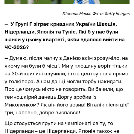
Ліонель Мессі. Фото: Getty Images
— У Групі F зіграє кривдник України Швеція,
Нідерланди, Японія та Туніс. Які б у нас були
шанси у цьому квартеті, якби вдалося вийти на
ЧС-2026?
— Думаю, після матчу з Данією всім зрозуміло, на
якому ми були б місці. Ми у площину воріт тільки
на 30-й хвилині влучили, і то з центру поля прямо
у голкіпера. А нам данці могли торбу накидати.
Про це чомусь ніхто не говорить. Ви бачили, що
темношкірий данець Доргу зробив із
Миколенком? Як він його возив! Віталік після цієї
гри, напевно, добре виспався!
Що стосується групи на чемпіонаті світу, то
Нідерланди – це Нідерланди. Японія також не