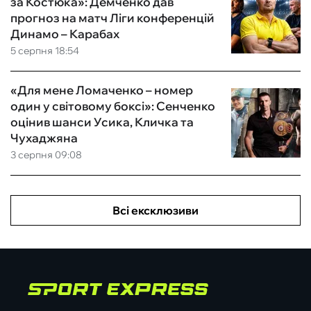
за Костюка»: Демченко дав
прогноз на матч Ліги конференцій
Динамо – Карабах
5 серпня 18:54
«Для мене Ломаченко – номер
один у світовому боксі»: Сенченко
оцінив шанси Усика, Кличка та
Чухаджяна
3 серпня 09:08
Всі ексклюзиви