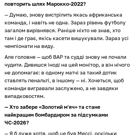
повторить шлях Марокко-2022?
— Думаю, знову вистрілить якась африканська
команда, і навіть не одна. Зараз рівень футболу
загалом вирівнявся. Раніше ніхто не знав, хто
там і де грає, якісь касети вишукували. Зараз усі
чемпіонати на виду.
Але головне — щоб ВАР та судді знову не почали
чудити. Дивишся іноді на цей монітор, а він нічого
не допомагає: в одному матчі за такий дотик
ставлять пенальті, в іншому — ні. Хочеться, щоб
команди вигравали заслужено, а не завдяки
випадковостям.
— Хто забере «Золотий м'яч» та стане
найкращим бомбардиром за підсумками
ЧС-2026?
— Я б дуже хотів, щоб це був Мессі, оскільки