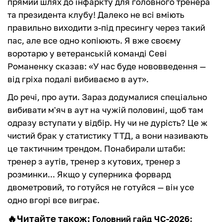
прямий шлях до інфаркту для головного тренера
та президента клубу! Далеко не всі вміють
правильно виходити з-під пресингу через такий
пас, але все одно копіюють. Я вже своєму
воротарю у ветеранській команді Севі
Романенку сказав: «У нас буде нововведення —
від гріха подалі вибиваємо в аут».
До речі, про аути. Зараз додумалися спеціально
вибивати м'яч в аут на чужій половині, щоб там
одразу вступати у відбір. Ну чи не дурість? Це ж
чистий брак у статистику ТТД, а вони називають
це тактичним трендом. Понабирали штаби:
тренер з аутів, тренер з кутових, тренер з
розминки... Якщо у суперника форвард
двометровий, то готуйся не готуйся — він усе
одно вгорі все виграє.
🔥Читайте також:
Головний гайд ЧС-2026: