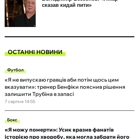
ОСТАННІ НОВИНИ
Футбол
«Я не випускаю гравців аби потім щось цим
вказувати»: тренер Бенфіки пояснив рішення
залишити Трубіна в запасі
7 серпня 14:55
Бокс
«Я можу померти»: Усик вразив фанатів
історією про хворобу, яка могла забрати його