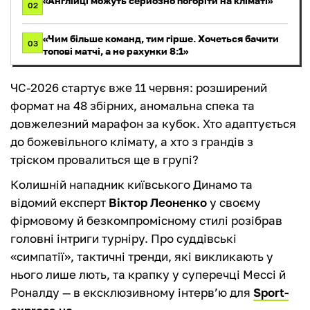
«Англійці можуть серйозно погоріти на кліматі»
02
«Чим більше команд, тим гірше. Хочеться бачити
03
топові матчі, а не рахунки 8:1»
ЧС-2026 стартує вже 11 червня: розширений
формат на 48 збірних, аномальна спека та
довжелезний марафон за кубок. Хто адаптується
до божевільного клімату, а хто з грандів з
тріском провалиться ще в групі?
Колишній нападник київського Динамо та
відомий експерт
Віктор Леоненко
у своєму
фірмовому й безкомпромісному стилі розібрав
головні інтриги турніру. Про суддівські
«симпатії», тактичні тренди, які викликають у
нього лише лють, та крапку у суперечці Мессі й
Роналду — в ексклюзивному інтерв’ю для
Sport-