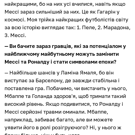
найкращими, бо на них усі вчилися, навіть якщо
Мессі зараз сильніший за них. Це як Гагарін у
космосі. Моя трійка найкращих футболістів світу
за всю історію виглядає так: 1. Пеле, 2. Марадона,
3. Мессі.
— Ви бачите зараз гравців, які за потенціалом у
найближчому майбутньому можуть замінити
Мессі та Роналду і стати символами епохи?
— Найбільше шансів у Ламіна Ямаля, бо він
виступає за Барселону, де завжди стабільна і
поставлена гра. Побачимо, чи вистачить у нього,
Мбаппе та Голанда здоров'я, щоб тримати такий
високий рівень. Якщо подивитися, то Роналду і
Мессі серйозні травми оминали. Мбаппе,
наприклад, забиває багато, але ви можете
уявити його в ролі розігруючого? Ні, у нього ж