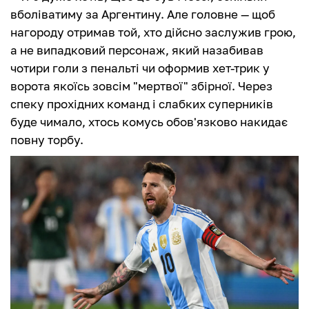
вболіватиму за Аргентину. Але головне — щоб
нагороду отримав той, хто дійсно заслужив грою,
а не випадковий персонаж, який назабивав
чотири голи з пенальті чи оформив хет-трик у
ворота якоїсь зовсім "мертвої" збірної. Через
спеку прохідних команд і слабких суперників
буде чимало, хтось комусь обов'язково накидає
повну торбу.