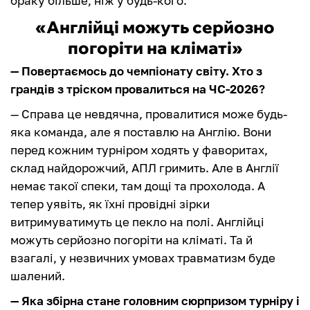
браку більше, ніж у будь-кого.
«Англійці можуть серйозно
погоріти на кліматі»
— Повертаємось до чемпіонату світу. Хто з
грандів з тріском провалиться на ЧС-2026?
— Справа це невдячна, провалитися може будь-
яка команда, але я поставлю на Англію. Вони
перед кожним турніром ходять у фаворитах,
склад найдорожчий, АПЛ гримить. Але в Англії
немає такої спеки, там дощі та прохолода. А
тепер уявіть, як їхні провідні зірки
витримуватимуть це пекло на полі. Англійці
можуть серйозно погоріти на кліматі. Та й
взагалі, у незвичних умовах травматизм буде
шалений.
— Яка збірна стане головним сюрпризом турніру і