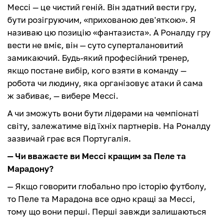
Мессі — це чистий геній. Він здатний вести гру,
бути розігруючим, «прихованою дев'яткою». Я
називаю цю позицію «фантазиста». А Роналду гру
вести не вміє, він — суто суперталановитий
замикаючий. Будь-який професійний тренер,
якщо постане вибір, кого взяти в команду —
робота чи людину, яка організовує атаки й сама
ж забиває, — вибере Мессі.
А чи зможуть вони бути лідерами на чемпіонаті
світу, залежатиме від їхніх партнерів. На Роналду
зазвичай грає вся Португалія.
— Чи вважаєте ви Мессі кращим за Пеле та
Марадону?
— Якщо говорити глобально про історію футболу,
то Пеле та Марадона все одно кращі за Мессі,
тому що вони перші. Перші завжди залишаються