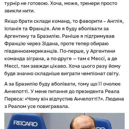
турнір не готовою. Хоча, може, тренери просто
звикли нити.
Якщо брати склади команд, то фаворити – Англія,
Іспанія та Франція. Але я буду вболівати за
Аргентину та Бразилію. Раніше я підтримував
Францію через Зідана, проте тепер обираю
південноамериканців. По-перше, у Аргентини
команда зіграна, а по-друге — там є Мессі, а де
Мессі, там завжди цікаво. Хоча цього разу йому
буде значно складніше виграти чемпіонат світу.
А за Бразилію буду вболівати, тому що її очолює
Анчелотті. У мене питання до президента Реала
Переса: «Чому він відпустив Анчелотті?». Людина
з Реалом усе повигравала.