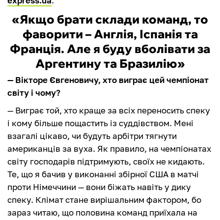
express.ua
.
«Якщо брати склади команд, то
фаворити – Англія, Іспанія та
Франція. Але я буду вболівати за
Аргентину та Бразилію»
— Вікторе Євгеновичу, хто виграє цей чемпіонат
світу і чому?
— Виграє той, хто краще за всіх переносить спеку
і кому більше пощастить із суддівством. Мені
взагалі цікаво, чи будуть арбітри тягнути
американців за вуха. Як правило, на чемпіонатах
світу господарів підтримують, своїх не кидають.
Те, що я бачив у виконанні збірної США в матчі
проти Німеччини — вони біжать навіть у дику
спеку. Клімат стане вирішальним фактором, бо
зараз читаю, що половина команд приїхала на