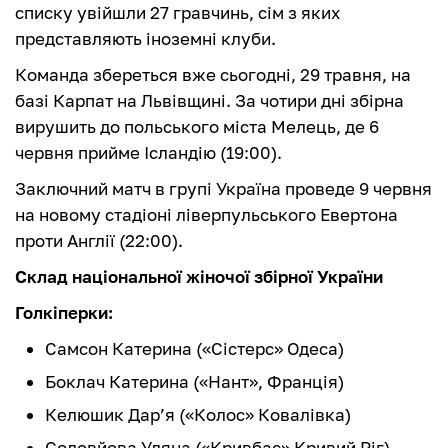
списку увійшли 27 гравчинь, сім з яких
представляють іноземні клуби.
Команда збереться вже сьогодні, 29 травня, на
базі Карпат на Львівщині. За чотири дні збірна
вирушить до польського міста Мелець, де 6
червня прийме Ісландію (19:00).
Заключний матч в групі Україна проведе 9 червня
на новому стадіоні ліверпульського Евертона
проти Англії (22:00).
Склад національної жіночої збірної України
Голкіперки:
Самсон Катерина («Сістерс» Одеса)
Боклач Катерина («Нант», Франція)
Келюшик Дар’я («Колос» Ковалівка)
Соловйова Уляна («Кривбас» Кривий Ріг)