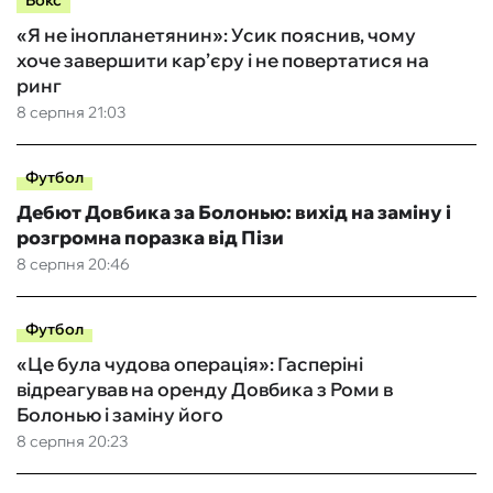
Бокс
«Я не інопланетянин»: Усик пояснив, чому
хоче завершити кар’єру і не повертатися на
ринг
8 серпня 21:03
Футбол
Дебют Довбика за Болонью: вихід на заміну і
розгромна поразка від Пізи
8 серпня 20:46
Футбол
«Це була чудова операція»: Гасперіні
відреагував на оренду Довбика з Роми в
Болонью і заміну його
8 серпня 20:23