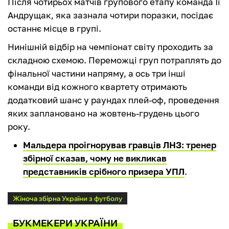
Після чотирьох матчів групового етапу команда Ії
Андрущак, яка зазнала чотири поразки, посідає
останнє місце в групі.
Нинішній відбір на чемпіонат світу проходить за
складною схемою. Переможці груп потраплять до
фінальної частини напряму, а ось три інші
команди від кожного квартету отримають
додатковий шанс у раундах плей-оф, проведення
яких заплановано на жовтень-грудень цього
року.
Мальдера проігнорував гравців ЛНЗ: тренер
збірної сказав, чому не викликав
представників срібного призера УПЛ
.
Жіноча збірна України з футболу
БУКМЕКЕРИ УКРАЇНИ