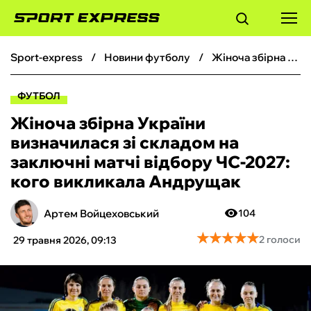
sport-express
новини футболу
Жіноча збірна України визначилася зі складом на заключні матчі відбору ЧС-2027: кого викликала Андрущак
ФУТБОЛ
ФУТБОЛ
БАСКЕТБОЛ
Жіноча збірна України
визначилася зі складом на
БОКС
заключні матчі відбору ЧС-2027:
кого викликала Андрущак
ХОКЕЙ
Артем Войцеховський
104
ТЕНІС
★
★
★
★
★
★
★
★
★
★
2 голоси
29 травня 2026, 09:13
КІБЕРСПОРТ
ЧС-2026