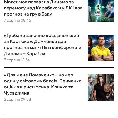
Максимов похвалив Динамо за
перемогу над Карабахом у ЛК і дав
прогноз на гру в Баку
7 серпня 08:46
«Гурбанов значно досвідченіший
за Костюка»: Демченко дав
прогноз на матч Ліги конференцій
Динамо – Карабах
5 серпня 18:54
«Для мене Ломаченко – номер
один у світовому боксі»: Сенченко
оцінив шанси Усика, Кличка та
Чухаджяна
3 серпня 09:08