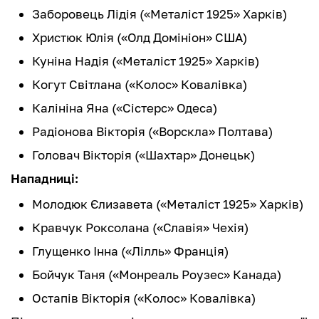
Заборовець Лідія («Металіст 1925» Харків)
Христюк Юлія («Олд Домініон» США)
Куніна Надія («Металіст 1925» Харків)
Когут Світлана («Колос» Ковалівка)
Калініна Яна («Сістерс» Одеса)
Радіонова Вікторія («Ворскла» Полтава)
Головач Вікторія («Шахтар» Донецьк)
Нападниці:
Молодюк Єлизавета («Металіст 1925» Харків)
Кравчук Роксолана («Славія» Чехія)
Глущенко Інна («Лілль» Франція)
Бойчук Таня («Монреаль Роузес» Канада)
Остапів Вікторія («Колос» Ковалівка)