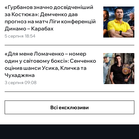
«Гурбанов значно досвідченіший
за Костюка»: Демченко дав
прогноз на матч Ліги конференцій
Динамо – Карабах
5 серпня 18:54
«Для мене Ломаченко – номер
один у світовому боксі»: Сенченко
оцінив шанси Усика, Кличка та
Чухаджяна
3 серпня 09:08
Всі ексклюзиви