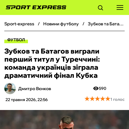
sport-express
новини футболу
Зубков та Батагов виграли перший титул у Туреччині: команда українців зіграла драматичний фінал Кубка
ФУТБОЛ
ФУТБОЛ
БАСКЕТБОЛ
Зубков та Батагов виграли
перший титул у Туреччині:
БОКС
команда українців зіграла
драматичний фінал Кубка
ХОКЕЙ
Дмитро Вєнков
590
ТЕНІС
★
★
★
★
★
★
★
★
★
★
1 голос
22 травня 2026, 22:56
КІБЕРСПОРТ
ЧС-2026