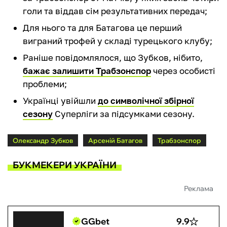
голи та віддав сім результативних передач;
Для нього та для Батагова це перший
виграний трофей у складі турецького клубу;
Раніше повідомлялося, що Зубков, нібито,
бажає залишити Трабзонспор
через особисті
проблеми;
Українці увійшли
до символічної збірної
сезону
Суперліги за підсумками сезону.
Олександр Зубков
Арсеній Батагов
Трабзонспор
БУКМЕКЕРИ УКРАЇНИ
Реклама
GGbet
9.9