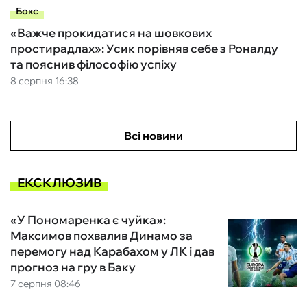
Бокс
«Важче прокидатися на шовкових
простирадлах»: Усик порівняв себе з Роналду
та пояснив філософію успіху
8 серпня 16:38
Всі новини
ЕКСКЛЮЗИВ
«У Пономаренка є чуйка»:
Максимов похвалив Динамо за
перемогу над Карабахом у ЛК і дав
прогноз на гру в Баку
7 серпня 08:46