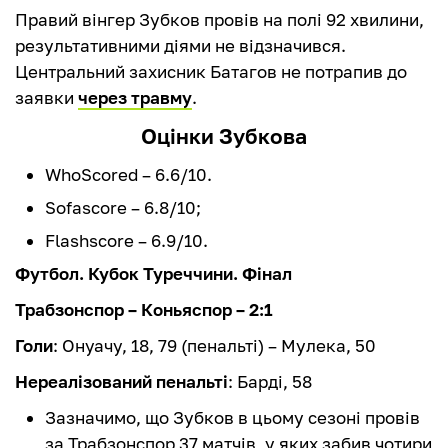
Правий вінгер Зубков провів на полі 92 хвилини,
результативними діями не відзначився.
Центральний захисник Батагов не потрапив до
заявки
через травму
.
Оцінки Зубкова
WhoScored – 6.6/10.
Sofascore – 6.8/10;
Flashscore – 6.9/10.
Футбол. Кубок Туреччини. Фінал
Трабзонспор – Коньяспор – 2:1
Гол
и
: Онуачу, 18, 79 (пенальті) – Мулека, 50
Нереалізований пенальті
: Барді, 58
Зазначимо, що Зубков в цьому сезоні провів
за Трабзонспор 37 матчів, у яких забив чотири