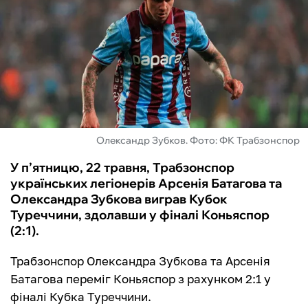
ФУТЗАЛ
ІНШІ
БУКМЕКЕРИ
Олександр Зубков. Фото: ФК Трабзонспор
У п’ятницю, 22 травня, Трабзонспор
українських легіонерів Арсенія Батагова та
Олександра Зубкова виграв Кубок
Туреччини, здолавши у фіналі Коньяспор
(2:1).
Трабзонспор Олександра Зубкова та Арсенія
Батагова переміг Коньяспор з рахунком 2:1 у
фіналі Кубка Туреччини.