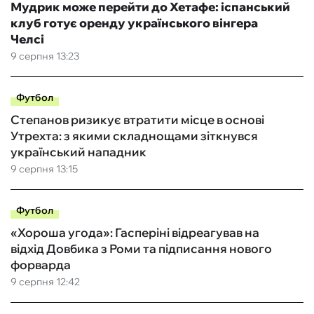
Мудрик може перейти до Хетафе: іспанський
клуб готує оренду українського вінгера
Челсі
9 серпня 13:23
Футбол
Степанов ризикує втратити місце в основі
Утрехта: з якими складнощами зіткнувся
український нападник
9 серпня 13:15
Футбол
«Хороша угода»: Гасперіні відреагував на
відхід Довбика з Роми та підписання нового
форварда
9 серпня 12:42