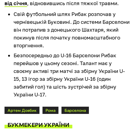
від січня
, відновившись після тяжкої травми.
Свій футбольний шлях Рибак розпочав у
чернівецькій Буковині. До системи Барселони
він потрапив з донецького Шахтаря, який
покинув після початку повномасштабного
вторгнення.
Безпосередньо до U-16 Барселони Рибак
перейшов у цьому сезоні. Талант має у
своєму активі три матчі за збірну України U-
15, 13 ігор за збірну України U-16 (один
забитий гол) та шість зустрічей за збірну
України U-17.
Артем Довбик
Рома
Барселона
БУКМЕКЕРИ УКРАЇНИ