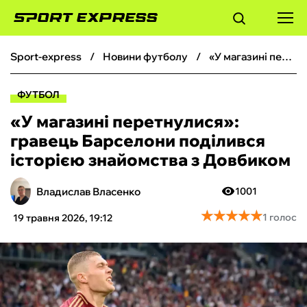
sport-express
новини футболу
«У магазині‎ перетнулися»: гравець Барселони поділився історією знайомства з Довбиком
ФУТБОЛ
ФУТБОЛ
БАСКЕТБОЛ
«У магазині‎ перетнулися»:
гравець Барселони поділився
БОКС
історією знайомства з Довбиком
ХОКЕЙ
Владислав Власенко
1001
★
★
★
★
★
★
★
★
★
★
1 голос
19 травня 2026, 19:12
ТЕНІС
КІБЕРСПОРТ
ЧС-2026