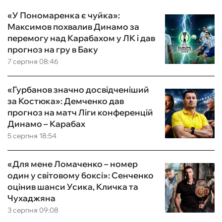
«У Пономаренка є чуйка»:
Максимов похвалив Динамо за
перемогу над Карабахом у ЛК і дав
прогноз на гру в Баку
7 серпня 08:46
«Гурбанов значно досвідченіший
за Костюка»: Демченко дав
прогноз на матч Ліги конференцій
Динамо – Карабах
5 серпня 18:54
«Для мене Ломаченко – номер
один у світовому боксі»: Сенченко
оцінив шанси Усика, Кличка та
Чухаджяна
3 серпня 09:08