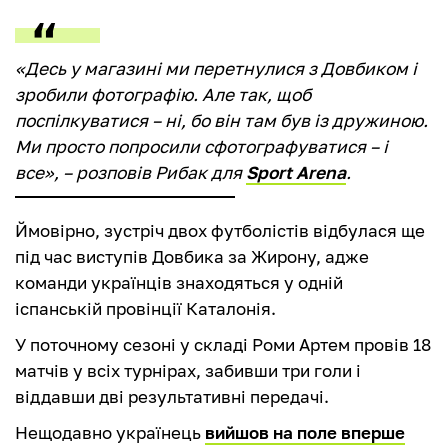
«Десь у магазині ми перетнулися з Довбиком і
зробили фотографію. Але так, щоб
поспілкуватися – ні, бо він там був із дружиною.
Ми просто попросили сфотографуватися – і
все», – розповів Рибак для
Sport Arena
.
Ймовірно, зустріч двох футболістів відбулася ще
під час виступів Довбика за Жирону, адже
команди українців знаходяться у одній
іспанській провінції Каталонія.
У поточному сезоні у складі Роми Артем провів 18
матчів у всіх турнірах, забивши три голи і
віддавши дві результативні передачі.
Нещодавно українець
вийшов на поле вперше