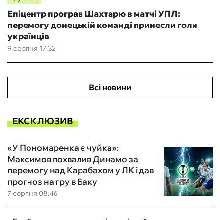
Епіцентр програв Шахтарю в матчі УПЛ:
перемогу донецькій команді принесли голи
українців
9 серпня 17:32
Всі новини
ЕКСКЛЮЗИВ
«У Пономаренка є чуйка»:
Максимов похвалив Динамо за
перемогу над Карабахом у ЛК і дав
прогноз на гру в Баку
7 серпня 08:46