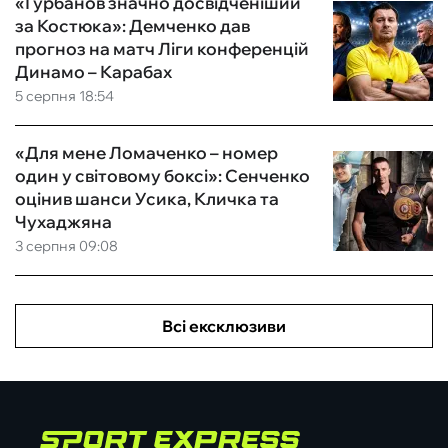
«Гурбанов значно досвідченіший
за Костюка»: Демченко дав
прогноз на матч Ліги конференцій
Динамо – Карабах
5 серпня 18:54
«Для мене Ломаченко – номер
один у світовому боксі»: Сенченко
оцінив шанси Усика, Кличка та
Чухаджяна
3 серпня 09:08
Всі ексклюзиви