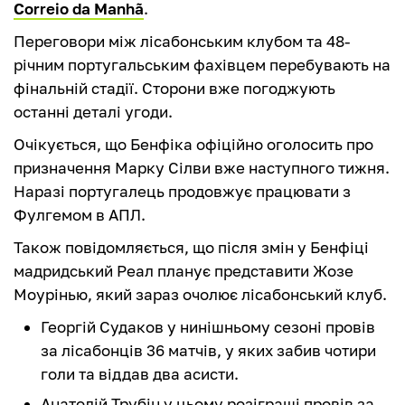
Correio da Manhã
.
Переговори між лісабонським клубом та 48-
річним португальським фахівцем перебувають на
фінальній стадії. Сторони вже погоджують
останні деталі угоди.
Очікується, що Бенфіка офіційно оголосить про
призначення Марку Сілви вже наступного тижня.
Наразі португалець продовжує працювати з
Фулгемом в АПЛ.
Також повідомляється, що після змін у Бенфіці
мадридський Реал планує представити Жозе
Моурінью, який зараз очолює лісабонський клуб.
Георгій Судаков у нинішньому сезоні провів
за лісабонців 36 матчів, у яких забив чотири
голи та віддав два асисти.
Анатолій Трубін у цьому розіграші провів за