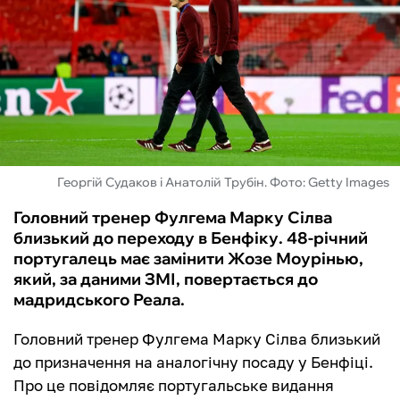
ФУТЗАЛ
ІНШІ
БУКМЕКЕРИ
Георгій Судаков і Анатолій Трубін. Фото: Getty Images
Головний тренер Фулгема Марку Сілва
близький до переходу в Бенфіку. 48-річний
португалець має замінити Жозе Моурінью,
який, за даними ЗМІ, повертається до
мадридського Реала.
Головний тренер Фулгема Марку Сілва близький
до призначення на аналогічну посаду у Бенфіці.
Про це повідомляє португальське видання