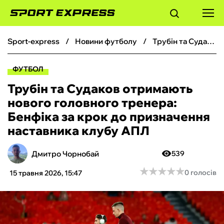
sport-express
новини футболу
Трубін та Судаков отримають нового головного тренера: Бенфіка за крок до призначення наставника клубу АПЛ
ФУТБОЛ
ФУТБОЛ
БАСКЕТБОЛ
Трубін та Судаков отримають
нового головного тренера:
БОКС
Бенфіка за крок до призначення
наставника клубу АПЛ
ХОКЕЙ
Дмитро Чорнобай
539
ТЕНІС
★
★
★
★
★
★
★
★
★
★
0 голосів
15 травня 2026, 15:47
КІБЕРСПОРТ
ЧС-2026