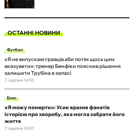
ОСТАННІ НОВИНИ
Футбол
«Я не випускаю гравців аби потім щось цим
вказувати»: тренер Бенфіки пояснив рішення
залишити Трубіна в запасі
7 серпня 14:55
Бокс
«Я можу померти»: Усик вразив фанатів
історією про хворобу, яка могла забрати його
життя
7 серпня 14:07