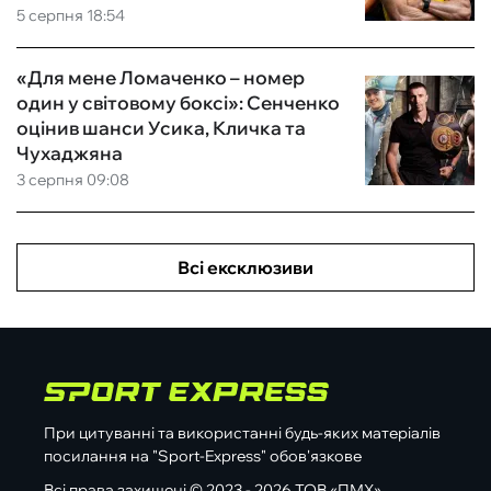
5 серпня 18:54
«Для мене Ломаченко – номер
один у світовому боксі»: Сенченко
оцінив шанси Усика, Кличка та
Чухаджяна
3 серпня 09:08
Всі ексклюзиви
При цитуванні та використанні будь-яких матеріалів
посилання на "Sport-Express" обов'язкове
Всі права захищені © 2023 - 2026 ТОВ «ПМХ»