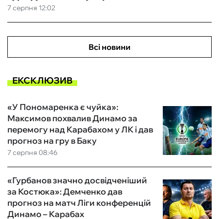
7 серпня 12:02
Всі новини
ЕКСКЛЮЗИВ
«У Пономаренка є чуйка»:
Максимов похвалив Динамо за
перемогу над Карабахом у ЛК і дав
прогноз на гру в Баку
7 серпня 08:46
«Гурбанов значно досвідченіший
за Костюка»: Демченко дав
прогноз на матч Ліги конференцій
Динамо – Карабах