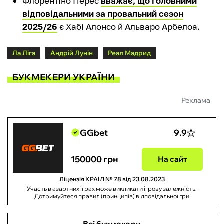
Флорентіно Перес
вважає, що головними
відповідальними за провальний сезон
2025/26
є Хабі Алонсо й Альваро Арбелоа.
Ла Ліга
Андрій Лунін
Реал Мадрид
БУКМЕКЕРИ УКРАЇНИ
Реклама
GGbet
9.9
150000 грн
На сайт
Ліцензія КРАІЛ № 78 від 23.08.2023
Участь в азартних іграх може викликати ігрову залежність.
Дотримуйтеся правил (принципів) відповідальної гри