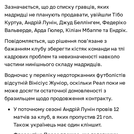
Зазначається, що до списку гравців, яких
мадридці не планують продавати, увійшли Тібо
Куртуа, Андрій Лунін, Джуд Беллінгем, Федеріко
Вальверде, Арда Гюлер, Кіліан Мбаппе та Ендрік.
Повідомляється, що рішення пов’язане з
бажанням клубу зберегти кістяк команди на тлі
кадрових проблем та невизначеності навколо
частини нинішнього складу мадридців.
Водночас у переліку недоторканних футболістів
відсутній Вінісіус Жуніор, оскільки Реал поки не
може досягти остаточної домовленості з
бразильцем щодо продовження контракту.
У поточному сезоні Андрій Лунін провів 12
матчів за клуб, в яких пропустив 21 гол.
Також українець має один кліншит.