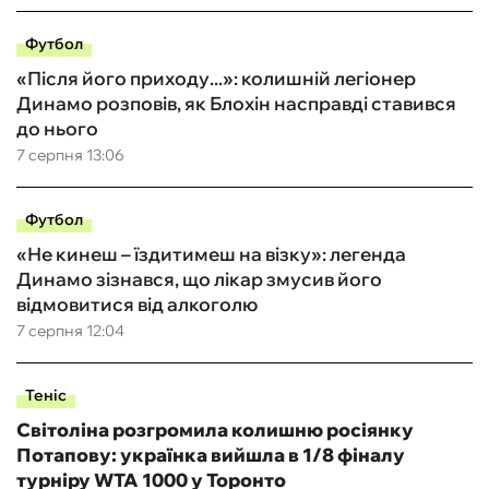
Футбол
«Після його приходу...»: колишній легіонер
Динамо розповів, як Блохін насправді ставився
до нього
7 серпня 13:06
Футбол
«Не кинеш – їздитимеш на візку»: легенда
Динамо зізнався, що лікар змусив його
відмовитися від алкоголю
7 серпня 12:04
Теніс
Світоліна розгромила колишню росіянку
Потапову: українка вийшла в 1/8 фіналу
турніру WTA 1000 у Торонто