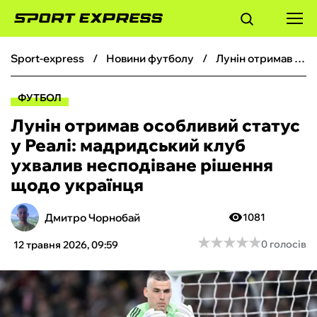
sport-express
новини футболу
Лунін отримав особливий статус у Реалі: мадридський клуб ухвалив несподіване рішення щодо українця
ФУТБОЛ
ФУТБОЛ
БАСКЕТБОЛ
Лунін отримав особливий статус
у Реалі: мадридський клуб
БОКС
ухвалив несподіване рішення
щодо українця
ХОКЕЙ
Дмитро Чорнобай
1081
ТЕНІС
★
★
★
★
★
★
★
★
★
★
0 голосів
12 травня 2026, 09:59
КІБЕРСПОРТ
ЧС-2026