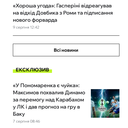
«Хороша угода»: Гасперіні відреагував
на відхід Довбика з Роми та підписання
нового форварда
9 серпня 12:42
Всі новини
ЕКСКЛЮЗИВ
«У Пономаренка є чуйка»:
Максимов похвалив Динамо
за перемогу над Карабахом
у ЛК і дав прогноз на гру в
Баку
7 серпня 08:46