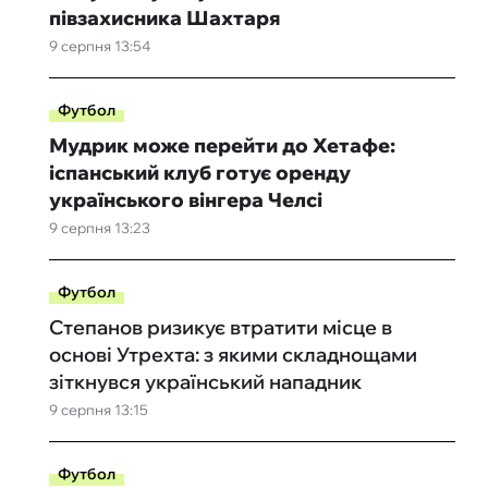
півзахисника Шахтаря
9 серпня 13:54
Футбол
Мудрик може перейти до Хетафе:
іспанський клуб готує оренду
українського вінгера Челсі
9 серпня 13:23
Футбол
Степанов ризикує втратити місце в
основі Утрехта: з якими складнощами
зіткнувся український нападник
9 серпня 13:15
Футбол