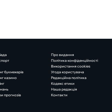
іада
Про видання
спорт
Політика конфіденційності
Використання cookies
нг букмекерів
Угода користувача
нг казино
Редакційна політика
інг
Кодекс етики
знань
Наша редакція
ри прогнозів
Контакти