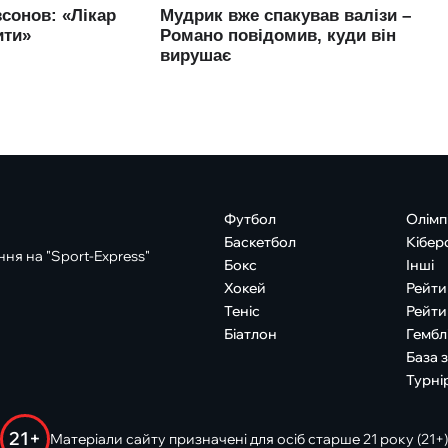
Футбол
Олімп
Баскетбол
Кібер
ня на "Sport-Express"
Бокс
Інші
Хокей
Рейти
Теніс
Рейти
Біатлон
Гембл
База 
Турні
21+
Матеріали сайту призначені для осіб старше 21 року (21+)