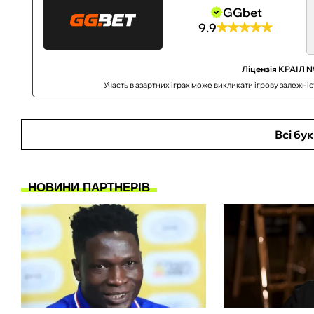
GGbet
9.9
Ліцензія КРАІЛ №
Участь в азартних іграх може викликати ігрову залежні
Всі бу