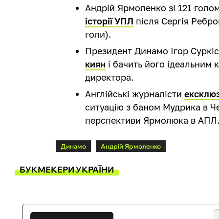
Андрій Ярмоленко зі 121 голо
історії УПЛ
після Сергія Ребро
голи).
Президент Динамо Ігор Суркі
киян
і бачить його ідеальним
директора.
Англійські журналісти
ексклюз
ситуацію з баном Мудрика в Ч
перспективи Ярмолюка в АПЛ
Динамо
Андрій Ярмоленко
БУКМЕКЕРИ УКРАЇНИ