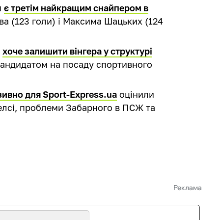
м
є третім найкращим снайпером в
ва (123 голи) і Максима Шацьких (124
с
хоче залишити вінгера у структурі
 кандидатом на посаду спортивного
ивно для Sport-Express.ua
оцінили
елсі, проблеми Забарного в ПСЖ та
.
Реклама