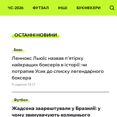
ЧС-2026
ФУТЗАЛ
ІНШІ
БУКМЕКЕРИ
ОСТАННІ НОВИНИ
Бокс
Леннокс Льюїс назвав п'ятірку
найкращих боксерів в історії: чи
потрапив Усик до списку легендарного
боксера
9 серпня 14:17
Футбол
Жадсона заарештували у Бразилії: у
чому звинувачують колишнього