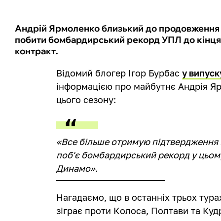
Андрій Ярмоленко близький до продовження к
побити бомбардирський рекорд УПЛ до кінця 
контракт.
Відомий блогер Ігор Бурбас
у випуск
інформацією про майбутнє Андрія Я
цього сезону:
«Все більше отримую підтвердження 
поб'є бомбардирський рекорд у цьому
Динамо».
Нагадаємо, що в останніх трьох тур
зіграє проти Колоса, Полтави та Куд