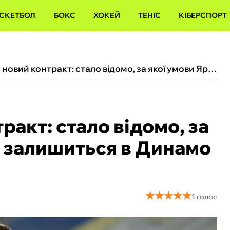
СКЕТБОЛ
БОКС
ХОКЕЙ
ТЕНІС
КІБЕРСПОРТ
Рекорд або новий контракт: стало відомо, за якої умови Ярмоленко залишиться в Динамо ще на сезон
ракт: стало відомо, за
 залишиться в Динамо
★
★
★
★
★
★
★
★
★
★
1 голос