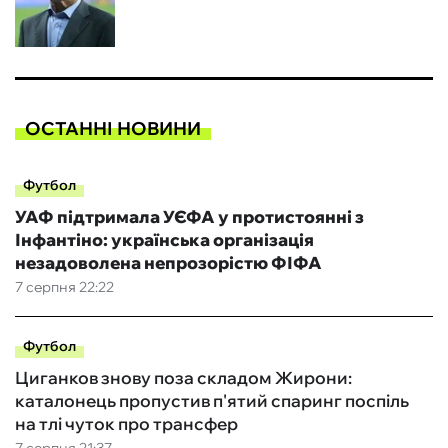
ОСТАННІ НОВИНИ
Футбол
УАФ підтримала УЄФА у протистоянні з
Інфантіно: українська організація
незадоволена непрозорістю ФІФА
7 серпня 22:22
Футбол
Циганков знову поза складом Жирони:
каталонець пропустив п'ятий спаринг поспіль
на тлі чуток про трансфер