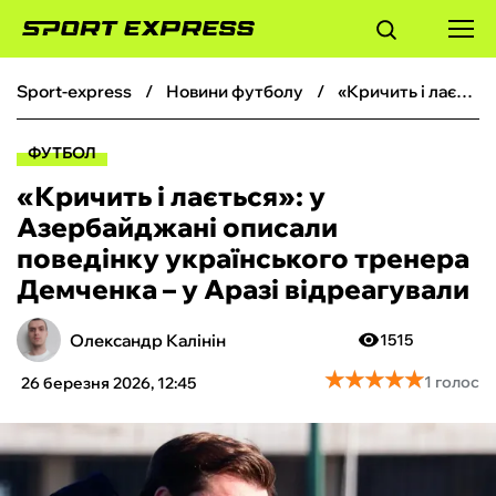
sport-express
новини футболу
«Кричить і лається»: у Азербайджані описали поведінку українського тренера Демченка – у Аразі відреагували
ФУТБОЛ
ФУТБОЛ
БАСКЕТБОЛ
«Кричить і лається»: у
Азербайджані описали
БОКС
поведінку українського тренера
Демченка – у Аразі відреагували
ХОКЕЙ
Олександр Калінін
1515
ТЕНІС
★
★
★
★
★
★
★
★
★
★
1 голос
26 березня 2026, 12:45
КІБЕРСПОРТ
ЧС-2026