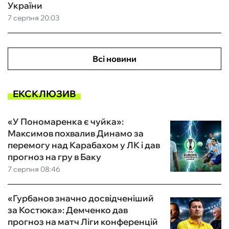
України
7 серпня 20:03
Всі новини
ЕКСКЛЮЗИВ
«У Пономаренка є чуйка»:
Максимов похвалив Динамо за
перемогу над Карабахом у ЛК і дав
прогноз на гру в Баку
7 серпня 08:46
«Гурбанов значно досвідченіший
за Костюка»: Демченко дав
прогноз на матч Ліги конференцій