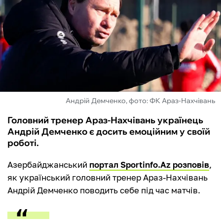
ФУТЗАЛ
ІНШІ
БУКМЕКЕРИ
Андрій Демченко, фото: ФК Араз-Нахчівань
Головний тренер Араз-Нахчівань українець
Андрій Демченко є досить емоційним у своїй
роботі.
Азербайджанський
портал Sportinfo.Az розповів
,
як український головний тренер Араз-Нахчівань
Андрій Демченко поводить себе під час матчів.