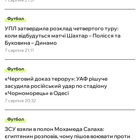
7 серпня 21:37
Футбол
УПЛ затвердила розклад четвертого туру:
коли відбудуться матчі Шахтар – Полісся та
Буковина – Динамо
7 серпня 21:11
Футбол
«Черговий доказ терору»: УАФ рішуче
засудила російський удар по стадіону
«Чорноморець» в Одесі
7 серпня 20:32
Футбол
ЗСУ взяли в полон Мохамеда Салаха:
єгиптянин розповів, чому пішов воювати проти