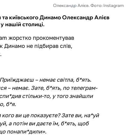
Олександр Алієв. Фото: Instagram
и та київського Динамо Олександр Алієв
у нашій столиці.
gram жорстко прокоментував
к Динамо не підбирав слів,
.
. Приїжджаєш – немає світла, б*ять.
я – немає. Зате, б*ять, по телеграм-
, спи*див стільки-то, у того знайшли
о, б*я.
 кого ви це показуєте? Зате ви, на*уй
, а потім ви даєте їм, б*ять, щоб
, що понапи*дили».