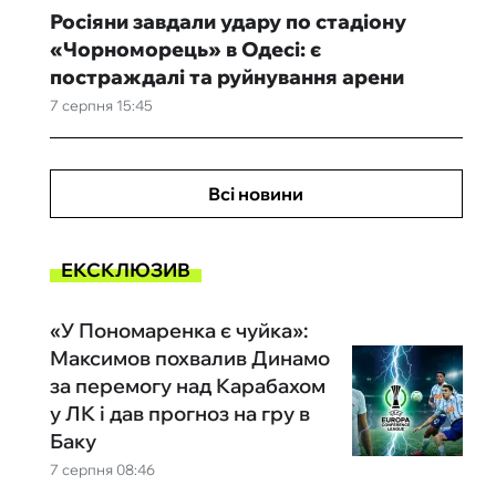
Росіяни завдали удару по стадіону
«Чорноморець» в Одесі: є
постраждалі та руйнування арени
7 серпня 15:45
Всі новини
ЕКСКЛЮЗИВ
«У Пономаренка є чуйка»:
Максимов похвалив Динамо
за перемогу над Карабахом
у ЛК і дав прогноз на гру в
Баку
7 серпня 08:46