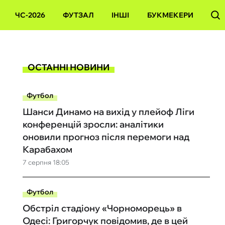
ЧС-2026
ФУТЗАЛ
ІНШІ
БУКМЕКЕРИ
ОСТАННІ НОВИНИ
Футбол
Шанси Динамо на вихід у плейоф Ліги
конференцій зросли: аналітики
оновили прогноз після перемоги над
Карабахом
7 серпня 18:05
Футбол
Обстріл стадіону «Чорноморець» в
Одесі: Григорчук повідомив, де в цей