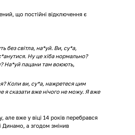
ний, що постійні відключення є
ь без світла, на*уй. Ви, су*а,
 є*анутися. Ну це хіба нормально?
я? На*уй пацани там воюють,
ся? Коли ви, су*а, нажретеся цим
е я сказати вже нічого не можу. Я вже
, але вже у віці 14 років перебрався
і Динамо, а згодом змінив