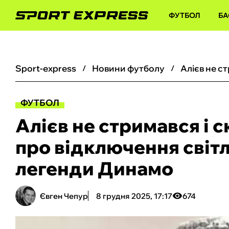
ФУТБОЛ
БА
sport-express
новини футболу
ФУТБОЛ
Алієв не стримався і с
про відключення світла
легенди Динамо
Євген Чепур
8 грудня 2025, 17:17
674