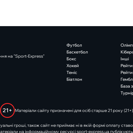
Футбол
Олімп
Баскетбол
Кібер
ня на "Sport-Express"
Бокс
Інші
Хокей
Рейти
Теніс
Рейти
Біатлон
Гембл
База 
Турні
21+
Матеріали сайту призначені для осіб старше 21 року (21+)
туальні гроші, також сайт не приймає ні в якій формі оплату ставо
атеріали на інформаційному ресурсі sport-express.ua публікують