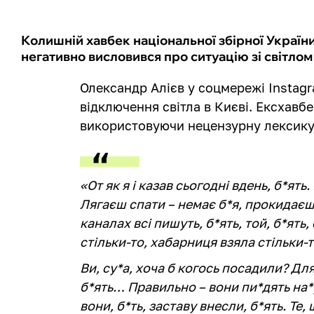
Колишній хавбек національної збірної Україн
негативно висловився про ситуацію зі світлом 
Олександр Алієв у соцмережі Insta
відключення світла в Києві. Ексхавбе
використовуючи нецензурну лексику
«От як я і казав сьогодні вдень, б*ять
Лягаєш спати – немає б*я, прокидаєшс
каналах всі пишуть, б*ять, той, б*ять
стільки-то, хабарниця взяла стільки-т
Ви, су*а, хоча б когось посадили? Для
б*ять… Правильно – вони пи*дять на*уй
вони, б*ть, заставу внесли, б*ять. Те