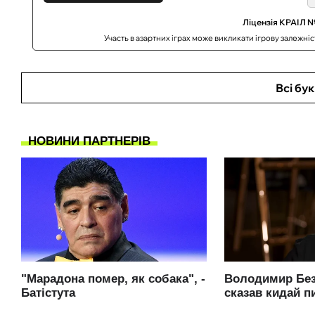
Ліцензія КРАІЛ №
Участь в азартних іграх може викликати ігрову залежні
Всі бу