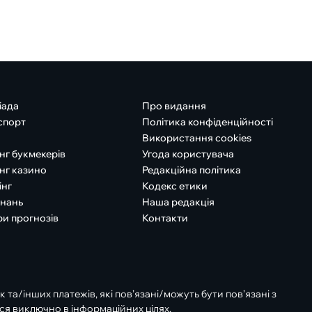
іада
Про видання
спорт
Політика конфіденційності
Використання cookies
нг букмекерів
Угода користувача
нг казино
Редакційна політика
інг
Кодекс етики
знань
Наша редакція
ри прогнозів
Контакти
к та/інших платежів, які пов’язані/можуть бути пов’язані з
ся виключно в інформаційних цілях.