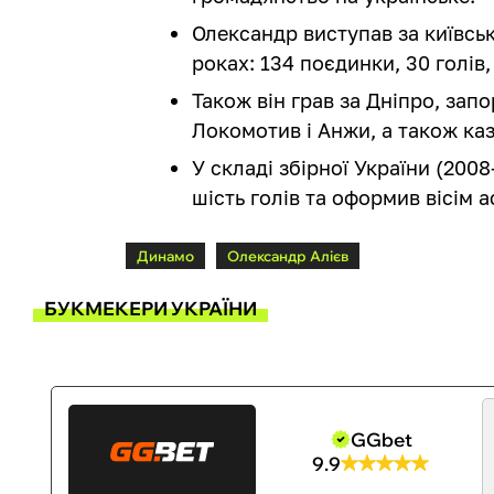
Олександр виступав за київськ
роках: 134 поєдинки, 30 голів
Також він грав за Дніпро, запо
Локомотив і Анжи, а також ка
У складі збірної України (2008
шість голів та оформив вісім а
Динамо
Олександр Алієв
БУКМЕКЕРИ УКРАЇНИ
GGbet
9.9