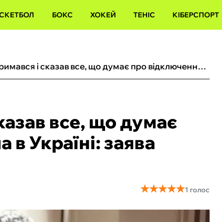
СКЕТБОЛ
БОКС
ХОКЕЙ
ТЕНІС
КІБЕРСПОРТ
Алієв не стримався і сказав все, що думає про відключення світла в Україні: заява легенди Динамо
казав все, що думає
 в Україні: заява
★
★
★
★
★
★
★
★
★
★
1 голос