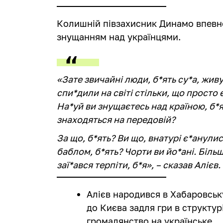
Колишній півзахисник Динамо впевне
знущанням над українцями.
«Зате звичайні люди, б*ять су*а, живут
спи*дили на світі стільки, що просто
На*уй ви знущаєтесь над країною, б*
знаходяться на передовій?
За що, б*ять? Ви що, внатурі є*анули
баблом, б*ять? Чорти ви йо*ані. Більш
заї*ався терпіти, б*я», – сказав Алієв.
Алієв народився в Хабаровську
до Києва задля гри в структур
громадянство на українське.