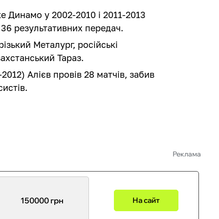
е Динамо у 2002-2010 і 2011-2013
, 36 результативних передач.
різький Металург, російські
захстанський Тараз.
-2012) Алієв провів 28 матчів, забив
систів.
Реклама
150000 грн
На сайт