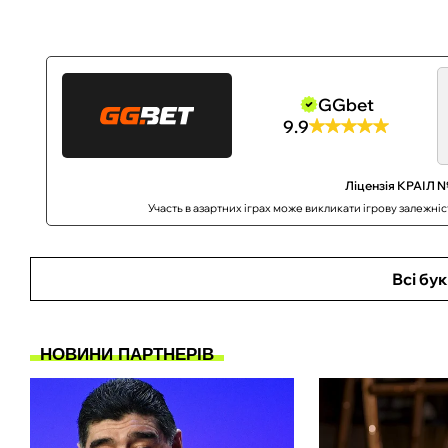
GGbet
9.9
Ліцензія КРАІЛ №
Участь в азартних іграх може викликати ігрову залежні
Всі бу