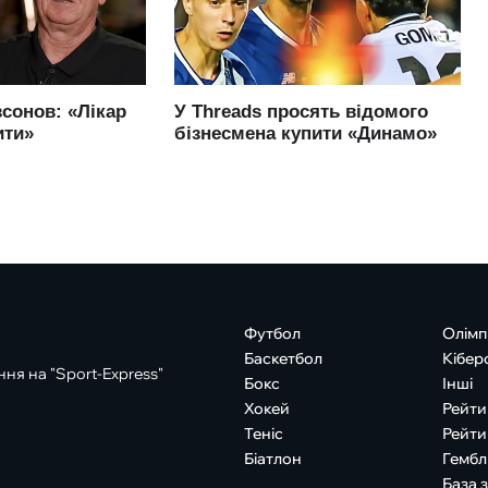
Футбол
Олімп
Баскетбол
Кібер
ня на "Sport-Express"
Бокс
Інші
Хокей
Рейти
Теніс
Рейти
Біатлон
Гембл
База 