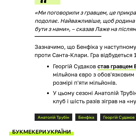
«Ми поговорили з гравцем, це прикра, 
подолає. Найважливіше, щоб родина б
бути з нами», – сказав Лаже на після
Зазначимо, що Бенфіка у наступному 
проти Санта-Клари. Гра відбудеться 1
Георгій Судаков
став гравцем 
мільйона євро з обов'язковим 
розмірі п'яти мільйонів.
У цьому сезоні Анатолій
Трубі
клуб і шість разів зіграв на
«
н
Анатолій Трубін
Бенфіка
Георгій Судаков
БУКМЕКЕРИ УКРАЇНИ