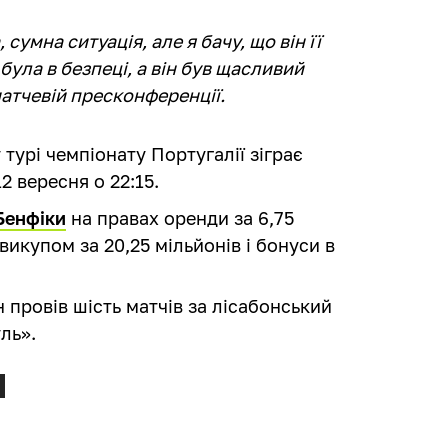
сумна ситуація, але я бачу, що він її
ула в безпеці, а він був щасливий
матчевій пресконференції.
турі чемпіонату Португалії зіграє
2 вересня о 22:15.
Бенфіки
на правах оренди за 6,75
викупом за 20,25 мільйонів і бонуси в
н
провів шість матчів за лісабонський
уль
».