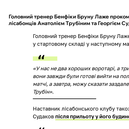
Головний тренер Бенфіки Бруну Лаже проком
лісабонців Анатолієм Трубіним та Георгієм С
Головний тренер Бенфіки Бруну Лаже
у стартовому складі у наступному ма
«У нас не два хороших воротарі, а три
вони завжди були готові вийти на по
матчі, а завтра, можу сказати заздале
Трубін».
Наставник лісабонського клубу також
Судаков
після прильоту у його будин