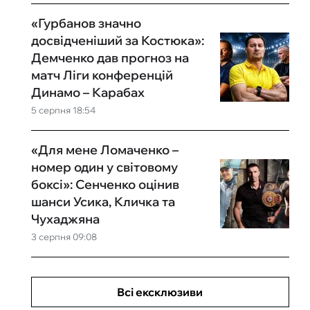
«Гурбанов значно
досвідченіший за Костюка»:
Демченко дав прогноз на
матч Ліги конференцій
Динамо – Карабах
5 серпня 18:54
«Для мене Ломаченко –
номер один у світовому
боксі»: Сенченко оцінив
шанси Усика, Кличка та
Чухаджяна
3 серпня 09:08
Всі ексклюзиви