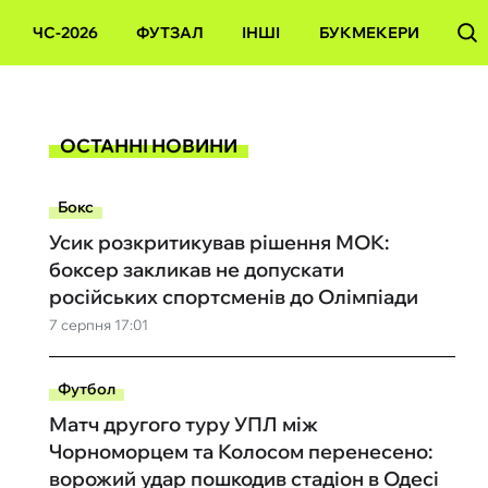
ЧС-2026
ФУТЗАЛ
ІНШІ
БУКМЕКЕРИ
ОСТАННІ НОВИНИ
Бокс
Усик розкритикував рішення МОК:
боксер закликав не допускати
російських спортсменів до Олімпіади
7 серпня 17:01
Футбол
Матч другого туру УПЛ між
Чорноморцем та Колосом перенесено:
ворожий удар пошкодив стадіон в Одесі