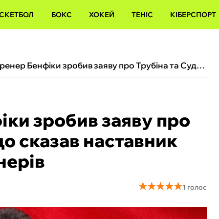
СКЕТБОЛ
БОКС
ХОКЕЙ
ТЕНІС
КІБЕРСПОРТ
Головний тренер Бенфіки зробив заяву про Трубіна та Судакова: що сказав наставник про українських легіонерів
іки зробив заяву про
що сказав наставник
нерів
★
★
★
★
★
★
★
★
★
★
8
1 голос