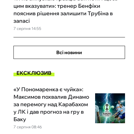
цим вказувати»: тренер Бенфіки
пояснив рішення залишити Трубіна в
запасі
7 серпня 14:55
Всі новини
ЕКСКЛЮЗИВ
«У Пономаренка є чуйка»:
Максимов похвалив Динамо
за перемогу над Карабахом
у ЛК і дав прогноз на гру в
Баку
7 серпня 08:46