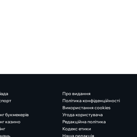
іада
Про видання
спорт
Політика конфіденційності
Використання cookies
нг букмекерів
Угода користувача
нг казино
Редакційна політика
інг
Кодекс етики
знань
Наша редакція