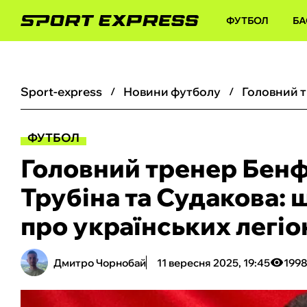
ФУТБОЛ
БА
sport-express
новини футболу
ФУТБОЛ
Головний тренер Бенф
Трубіна та Судакова: 
про українських легіо
Дмитро Чорнобай
11 вересня 2025, 19:45
199