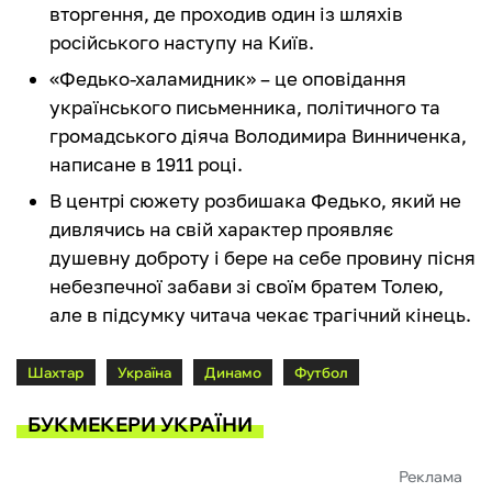
вторгення, де проходив один із шляхів
російського наступу на Київ.
«Федько-халамидник» – це оповідання
українського письменника, політичного та
громадського діяча Володимира Винниченка,
написане в 1911 році.
В центрі сюжету розбишака Федько, який не
дивлячись на свій характер проявляє
душевну доброту і бере на себе провину пісня
небезпечної забави зі своїм братем Толею,
але в підсумку читача чекає трагічний кінець.
Шахтар
Україна
Динамо
Футбол
БУКМЕКЕРИ УКРАЇНИ
Реклама