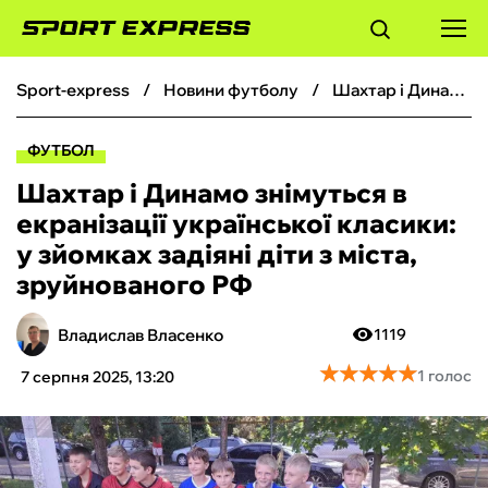
sport-express
новини футболу
Шахтар і Динамо знімуться в екранізації української класики: у зйомках задіяні діти з міста, зруйнованого РФ
ФУТБОЛ
ФУТБОЛ
БАСКЕТБОЛ
Шахтар і Динамо знімуться в
екранізації української класики:
БОКС
у зйомках задіяні діти з міста,
зруйнованого РФ
ХОКЕЙ
Владислав Власенко
1119
ТЕНІС
★
★
★
★
★
★
★
★
★
★
1 голос
7 серпня 2025, 13:20
КІБЕРСПОРТ
ЧС-2026