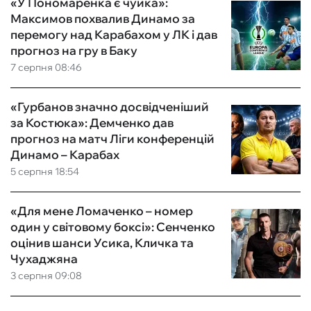
«У Пономаренка є чуйка»:
Максимов похвалив Динамо за
перемогу над Карабахом у ЛК і дав
прогноз на гру в Баку
7 серпня 08:46
«Гурбанов значно досвідченіший
за Костюка»: Демченко дав
прогноз на матч Ліги конференцій
Динамо – Карабах
5 серпня 18:54
«Для мене Ломаченко – номер
один у світовому боксі»: Сенченко
оцінив шанси Усика, Кличка та
Чухаджяна
3 серпня 09:08