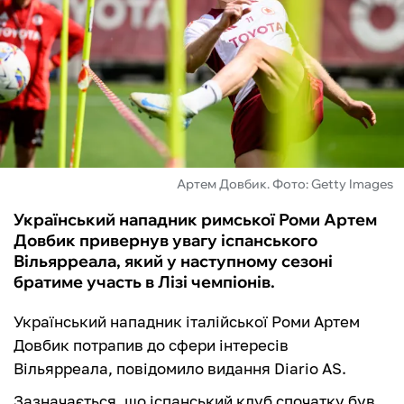
ФУТЗАЛ
ІНШІ
БУКМЕКЕРИ
Артем Довбик. Фото: Getty Images
Український нападник римської Роми Артем
Довбик привернув увагу іспанського
Вільярреала, який у наступному сезоні
братиме участь в Лізі чемпіонів.
Український нападник італійської Роми Артем
Довбик потрапив до сфери інтересів
Вільярреала, повідомило видання Diario AS.
Зазначається, що іспанський клуб спочатку був