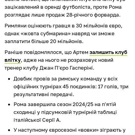
зацікавлений в оренді футболіста, проте Рома
розглядає лише продаж 28-річного форварда.
Римляни оцінюють гравця в 30 мільйонів євро,
однак «жовта субмарина» навряд чи зможе
заплатити більше 20 мільйонів.
Раніше повідомлялося, що Артем
залишить клуб
влітку
, адже на нього не розраховує новий
тренер клубу Джан П'єро Гасперіні.
Довбик провів за римську команду у всіх
офіційних турнірах 45 поєдинків: 17 голів, три
результативні передачі.
Рома завершила сезон 2024/25 на п'ятій
сходинці у підсумковій турнірній таблиці
італійської Серії А.
У наступному євросезоні «вовки» зіграють у