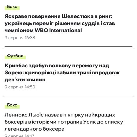
Бокс
Яскраве повернення Шелестюка в ринг:
українець переміг рішенням суддів і став
чемпіоном WBO International
9 серпня 16:38
Футбол
Кривбас здобув вольову перемогу над
Зорею: криворіжці забили тричі впродовж
дев'яти хвилин
9 серпня 14:50
Бокс
Леннокс Льюїс назвав п'ятірку найкращих
боксерів в історії: чи потрапив Усик до списку
легендарного боксера
9 серпня 14:17