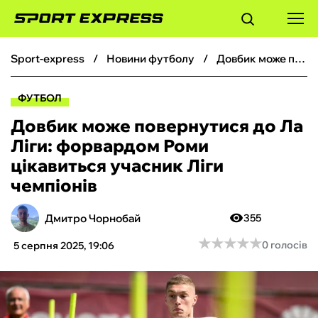
sport-express
новини футболу
Довбик може повернутися до Ла Ліги: форвардом Роми цікавиться учасник Ліги чемпіонів
ФУТБОЛ
ФУТБОЛ
БАСКЕТБОЛ
Довбик може повернутися до Ла
Ліги: форвардом Роми
БОКС
цікавиться учасник Ліги
чемпіонів
ХОКЕЙ
Дмитро Чорнобай
355
ТЕНІС
★
★
★
★
★
★
★
★
★
★
0 голосів
5 серпня 2025, 19:06
КІБЕРСПОРТ
ЧС-2026