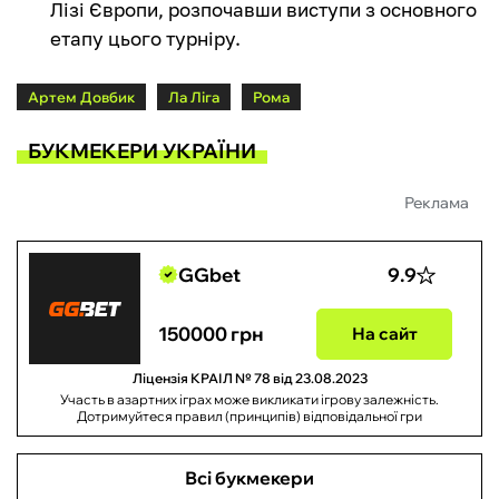
Лізі Європи, розпочавши виступи з основного
етапу цього турніру.
Артем Довбик
Ла Ліга
Рома
БУКМЕКЕРИ УКРАЇНИ
Реклама
GGbet
9.9
150000 грн
На сайт
Ліцензія КРАІЛ № 78 від 23.08.2023
Участь в азартних іграх може викликати ігрову залежність.
Дотримуйтеся правил (принципів) відповідальної гри
Всі букмекери