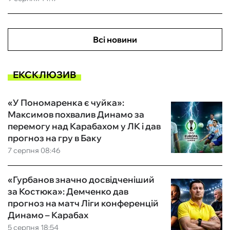
Всі новини
ЕКСКЛЮЗИВ
«У Пономаренка є чуйка»:
Максимов похвалив Динамо за
перемогу над Карабахом у ЛК і дав
прогноз на гру в Баку
7 серпня 08:46
«Гурбанов значно досвідченіший
за Костюка»: Демченко дав
прогноз на матч Ліги конференцій
Динамо – Карабах
5 серпня 18:54