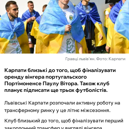
ФУТЗАЛ
ІНШІ
БУКМЕКЕРИ
Гравці львів'ян. Фото: Карпати
Карпати близькі до того, щоб фіналізувати
оренду вінгера португальского
Портімоненсе Паулу Вітора. Також клуб
планує підписати ще трьох футболістів.
Львівські Карпати розпочали активну роботу на
трансферному ринку у це літнє міжсезоння.
Клуб близький до того, щоб фіналізувати перший
закордонний трансфер у вигляді вінгера