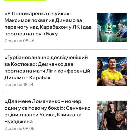
«У Пономаренка є чуйка»:
Максимов похвалив Динамо за
перемогу над Карабахом у ЛК і дав
прогноз на гру в Баку
7 серпня 08:46
«Гурбанов значно досвідченіший
за Костюка»: Демченко дав
прогноз на матч Ліги конференцій
Динамо – Карабах
5 серпня 18:54
«Для мене Ломаченко – номер
один у світовому боксі»: Сенченко
оцінив шанси Усика, Кличка та
Чухаджяна
3 серпня 09:08