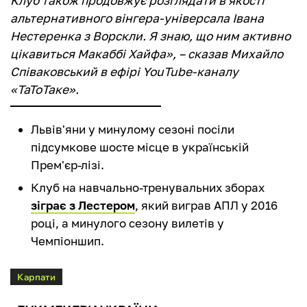
Клуб також продовжує розглядати в якості
альтернативного вінгера-універсала Івана
Нестеренка з Ворскли. Я знаю, що ним активно
цікавиться Макаббі Хайфа», – сказав Михайло
Співаковський в ефірі YouTube-каналу
«ТаТоТаке».
Львів'яни у минулому сезоні посіли
підсумкове шосте місце в українській
Прем'єр-лізі.
Клуб на навчально-тренувальних зборах
зіграє з Лестером
, який виграв АПЛ у 2016
році, а минулого сезону вилетів у
Чемпіоншип.
Карпати