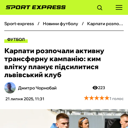
sport-express
новини футболу
Карпати розпочали активну трансферну кампанію: ким влітку планує підсилитися львівський клуб
ФУТБОЛ
ФУТБОЛ
БАСКЕТБОЛ
Карпати розпочали активну
трансферну кампанію: ким
БОКС
влітку планує підсилитися
львівський клуб
ХОКЕЙ
Дмитро Чорнобай
223
ТЕНІС
★
★
★
★
★
★
★
★
★
★
1 голос
21 липня 2025, 11:31
КІБЕРСПОРТ
ЧС-2026