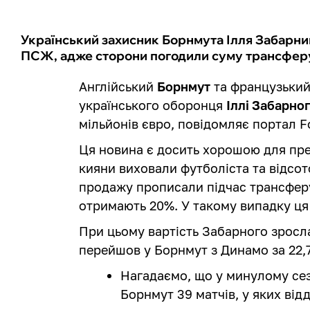
Український захисник Борнмута Ілля Забарни
ПСЖ, адже сторони погодили суму трансфер
Англійський
Борнмут
та французьки
українського оборонця
Іллі Забарно
мільйонів євро, повідомляє портал F
Ця новина є досить хорошою для пре
кияни виховали футболіста та відсот
продажу прописали підчас трансферу
отримають 20%. У такому випадку ця 
При цьому вартість Забарного зросла
перейшов у Борнмут з Динамо за 22,
Нагадаємо, що у минулому сез
Борнмут 39 матчів, у яких від