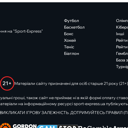
Футбол
Олімп
Баскетбол
Кібер
ня на "Sport-Express"
Бокс
Інші
Хокей
Рейти
Теніс
Рейти
Біатлон
Гембл
База 
Турні
21+
Матеріали сайту призначені для осіб старше 21 року (21+)
туальні гроші, також сайт не приймає ні в якій формі оплату ставо
атеріали на інформаційному ресурсі sport-express.ua публікують
 ВИКЛИКАТИ ІГРОВУ ЗАЛЕЖНІСТЬ. ДОТРИМУЙТЕСЬ ПРАВИЛ (П