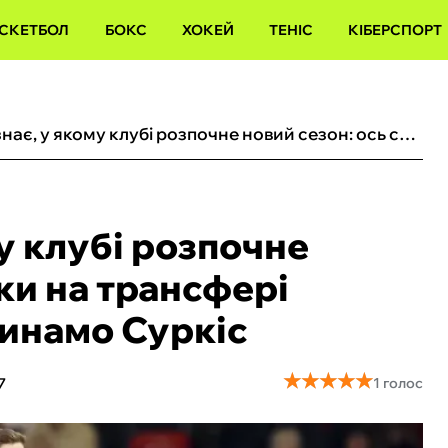
СКЕТБОЛ
БОКС
ХОКЕЙ
ТЕНІС
КІБЕРСПОРТ
Забарний знає, у якому клубі розпочне новий сезон: ось скільки на трансфері заробить президент Динамо Суркіс
у клубі розпочне
ьки на трансфері
инамо Суркіс
★
★
★
★
★
★
★
★
★
★
7
1 голос