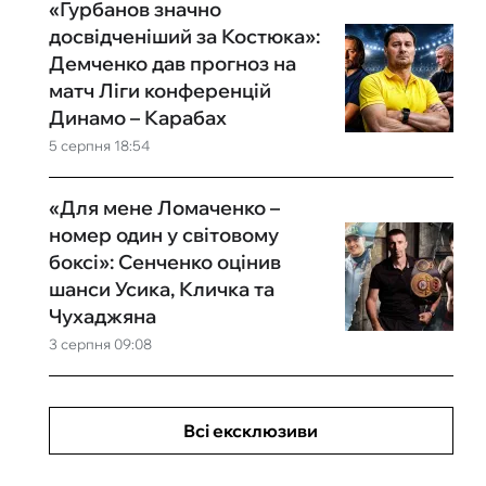
«Гурбанов значно
досвідченіший за Костюка»:
Демченко дав прогноз на
матч Ліги конференцій
Динамо – Карабах
5 серпня 18:54
«Для мене Ломаченко –
номер один у світовому
боксі»: Сенченко оцінив
шанси Усика, Кличка та
Чухаджяна
3 серпня 09:08
Всі ексклюзиви