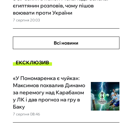
єгиптянин розповів, чому пішов
воювати проти України
7 серпня 20:03
Всі новини
ЕКСКЛЮЗИВ
«У Пономаренка є чуйка»:
Максимов похвалив Динамо
за перемогу над Карабахом
у ЛК і дав прогноз на гру в
Баку
7 серпня 08:46