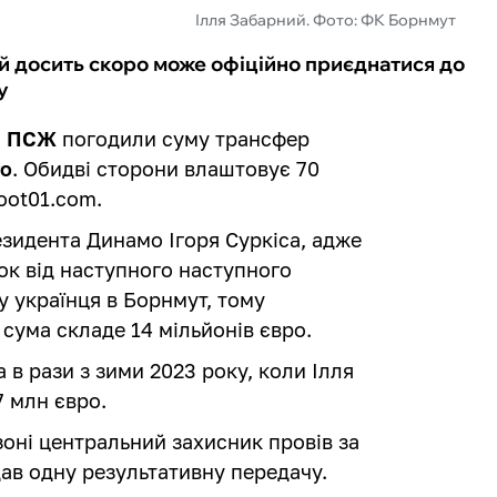
Ілля Забарний. Фото: ФК Борнмут
й досить скоро може офіційно приєднатися до
у
й
ПСЖ
погодили суму трансфер
го
. Обидві сторони влаштовує 70
oot01.com.
зидента Динамо Ігоря Суркіса, адже
ок від наступного наступного
 українця в Борнмут, тому
сума складе 14 мільйонів євро.
 в рази з зими 2023 року, коли Ілля
7 млн євро.
оні центральний захисник провів за
дав одну результативну передачу.