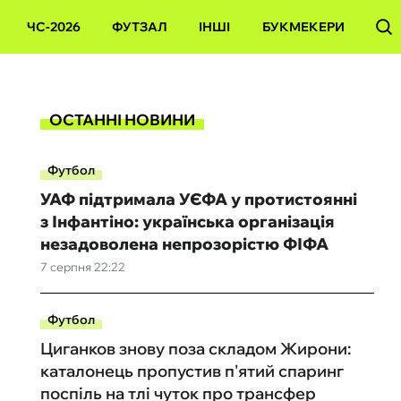
ЧС-2026
ФУТЗАЛ
ІНШІ
БУКМЕКЕРИ
ОСТАННІ НОВИНИ
Футбол
УАФ підтримала УЄФА у протистоянні
з Інфантіно: українська організація
незадоволена непрозорістю ФІФА
7 серпня 22:22
Футбол
Циганков знову поза складом Жирони:
каталонець пропустив п'ятий спаринг
поспіль на тлі чуток про трансфер