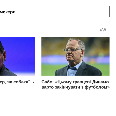
кмекери