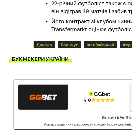
22-річний футболіст також є од
він відіграв 49 матчів і забив 
Його контракт зі клубом чинн
Transfermarkt оцінює футболіс
Динамо
Борнмут
Ілля Забарний
Ігор
БУКМЕКЕРИ УКРАЇНИ
GGbet
9.9
Ліцензія КРАІЛ №
Участь в азартних іграх може викликати ігрову залежні