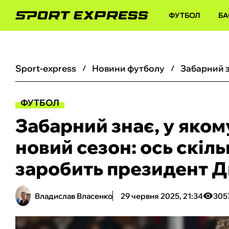
ФУТБОЛ
БА
sport-express
новини футболу
ФУТБОЛ
Забарний знає, у яком
новий сезон: ось скіл
заробить президент Д
Владислав Власенко
29 червня 2025, 21:34
305