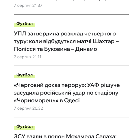
7 серпня 21:37
Футбол
УПЛ затвердила розклад четвертого
туру: коли відбудуться матчі Шахтар –
Полісся та Буковина – Динамо
7 серпня 21:11
Футбол
«Черговий доказ терору»: УАФ рішуче
засудила російський удар по стадіону
«Чорноморець» в Одесі
7 серпня 20:32
Футбол
ЗСУ взяли в полон Мохамеда Салаха: