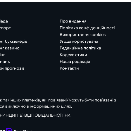
іада
Про видання
спорт
Політика конфіденційності
Використання cookies
нг букмекерів
Угода користувача
нг казино
Редакційна політика
інг
Кодекс етики
знань
Наша редакція
ри прогнозів
Контакти
к та/інших платежів, які пов’язані/можуть бути пов’язані з
ся виключно в інформаційних цілях.
РИНЦИПІВ) ВІДПОВІДАЛЬНОЇ ГРИ.