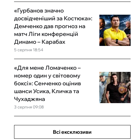
«Гурбанов значно
досвідченіший за Костюка»:
Демченко дав прогноз на
матч Ліги конференцій
Динамо – Карабах
5 серпня 18:54
«Для мене Ломаченко –
номер один у світовому
боксі»: Сенченко оцінив
шанси Усика, Кличка та
Чухаджяна
3 серпня 09:08
Всі ексклюзиви