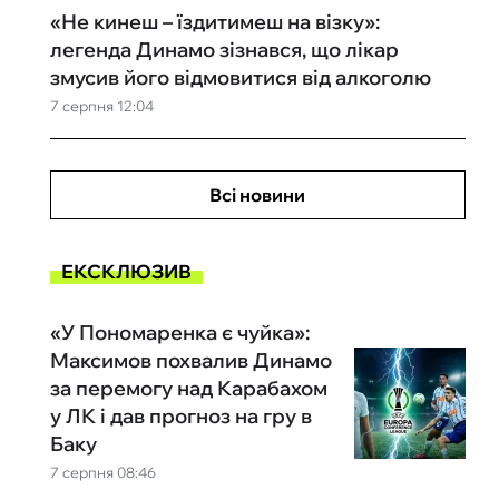
«Не кинеш – їздитимеш на візку»:
легенда Динамо зізнався, що лікар
змусив його відмовитися від алкоголю
7 серпня 12:04
Всі новини
ЕКСКЛЮЗИВ
«У Пономаренка є чуйка»:
Максимов похвалив Динамо
за перемогу над Карабахом
у ЛК і дав прогноз на гру в
Баку
7 серпня 08:46