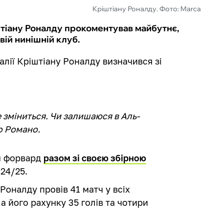
Кріштіану Роналду. Фото: Marca
штіану Роналду прокоментував майбутнє,
вій нинішній клуб.
алії Кріштіану Роналду визначився зі
 зміниться. Чи залишаюся в Аль-
о Романо.
й форвард
разом зі своєю збірною
024/25.
Роналду провів 41 матч у всіх
На його рахунку 35 голів та чотири