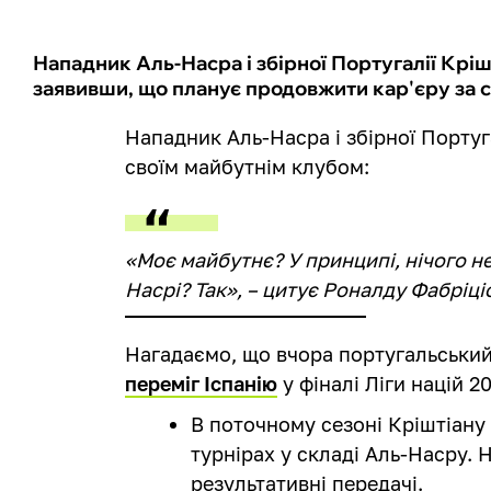
Нападник Аль-Насра і збірної Португалії Крі
заявивши, що планує продовжити кар'єру за с
Нападник Аль-Насра і збірної Португ
своїм майбутнім клубом:
«Моє майбутнє? У принципі, нічого не
Насрі? Так», – цитує Роналду Фабріці
Нагадаємо, що вчора португальськи
переміг Іспанію
у фіналі Ліги націй 2
В поточному сезоні Кріштіану 
турнірах у складі Аль-Насру. 
результативні передачі.