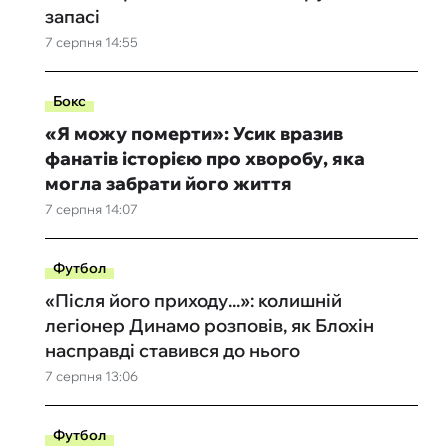
запасі
7 серпня 14:55
Бокс
«Я можу померти»: Усик вразив
фанатів історією про хворобу, яка
могла забрати його життя
7 серпня 14:07
Футбол
«Після його приходу...»: колишній
легіонер Динамо розповів, як Блохін
насправді ставився до нього
7 серпня 13:06
Футбол