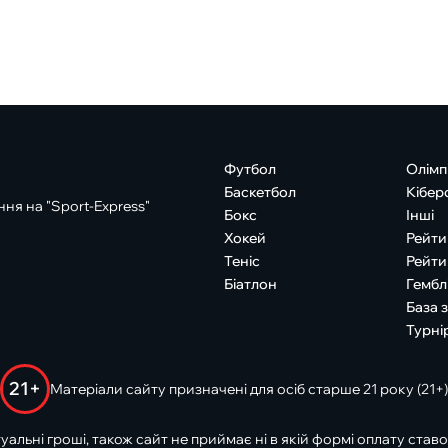
Футбол
Олімп
Баскетбол
Кібер
ня на "Sport-Express"
Бокс
Інші
Хокей
Рейти
Теніс
Рейти
Біатлон
Гембл
База 
Турні
21+
Матеріали сайту призначені для осіб старше 21 року (21+)
туальні гроші, також сайт не приймає ні в якій формі оплату ставо