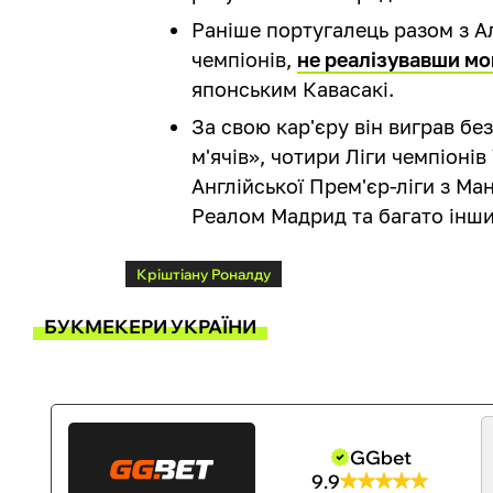
Раніше португалець разом з Ал
чемпіонів,
не реалізувавши м
японським Кавасакі.
За свою кар'єру він виграв без
м'ячів», чотири Ліги чемпіоні
Англійської Прем'єр-ліги з Ма
Реалом Мадрид та багато інши
Кріштіану Роналду
БУКМЕКЕРИ УКРАЇНИ
GGbet
9.9