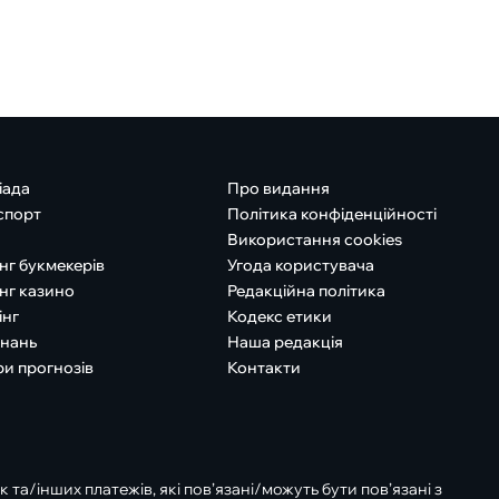
іада
Про видання
спорт
Політика конфіденційності
Використання cookies
нг букмекерів
Угода користувача
нг казино
Редакційна політика
інг
Кодекс етики
знань
Наша редакція
ри прогнозів
Контакти
к та/інших платежів, які пов’язані/можуть бути пов’язані з