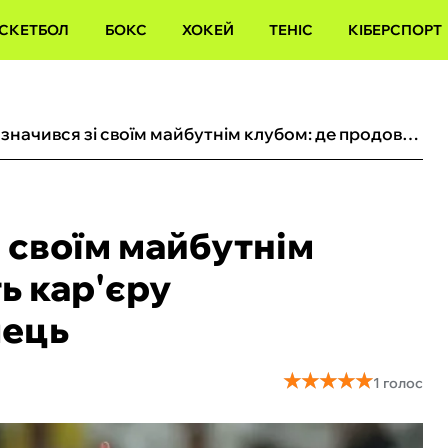
СКЕТБОЛ
БОКС
ХОКЕЙ
ТЕНІС
КІБЕРСПОРТ
Роналду визначився зі своїм майбутнім клубом: де продовжить кар'єру легендарний португалець
 своїм майбутнім
ь кар'єру
лець
★
★
★
★
★
★
★
★
★
★
1 голос