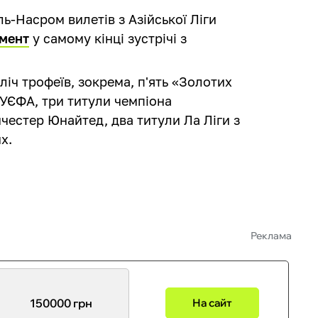
ь-Насром вилетів з Азійської Ліги
омент
у самому кінці зустрічі з
ліч трофеїв, зокрема, п'ять «Золотих
в УЄФА, три титули чемпіона
нчестер Юнайтед, два титули Ла Ліги з
х.
Реклама
150000 грн
На сайт