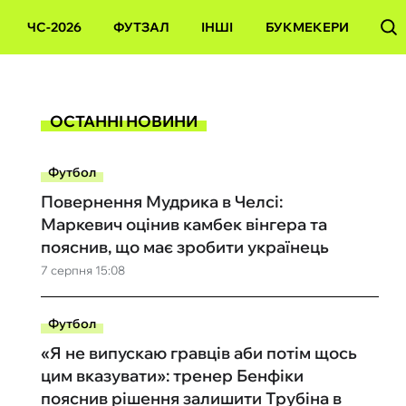
ЧС-2026
ФУТЗАЛ
ІНШІ
БУКМЕКЕРИ
ОСТАННІ НОВИНИ
Футбол
Повернення Мудрика в Челсі:
Маркевич оцінив камбек вінгера та
пояснив, що має зробити українець
7 серпня 15:08
Футбол
«Я не випускаю гравців аби потім щось
цим вказувати»: тренер Бенфіки
пояснив рішення залишити Трубіна в