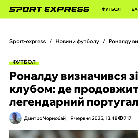
ФУТБОЛ
БА
sport-express
новини футболу
ФУТБОЛ
Роналду визначився зі
клубом: де продовжит
легендарний португа
Дмитро Чорнобай
9 червня 2025, 13:48
717