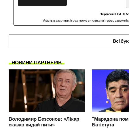
Ліцензія КРАІЛ №
Участь в азартних іграх може викликати ігрову залежні
Всі бу