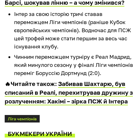
Барсі, шокував лінню – а чому змінився?
Інтер за свою історію тричі ставав
переможцем Ліги чемпіонів (раніше Кубок
європейських чемпіонів). Водночас для ПСЖ
цей трофей може стати першим за весь час
існування клубу.
Чинним переможцем турніру є Реал Мадрид,
який минулого сезону у фіналі Ліги чемпіонів
переміг Боруссію Дортмунд (2:0).
🔥Читайте також:
Забивав Шахтарю, був
списаний в Реалі, перехитрував дружину з
розлученням: Хакімі – зірка ПСЖ й Інтера
Ліга чемпіонів
БУКМЕКЕРИ УКРАЇНИ