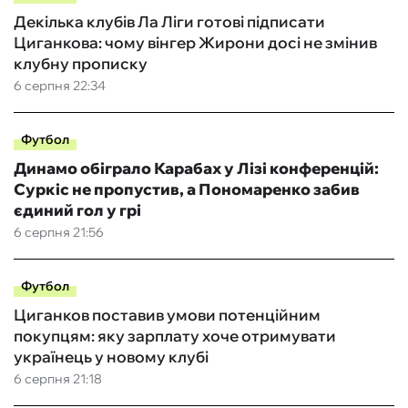
Декілька клубів Ла Ліги готові підписати
Циганкова: чому вінгер Жирони досі не змінив
клубну прописку
6 серпня 22:34
Футбол
Динамо обіграло Карабах у Лізі конференцій:
Суркіс не пропустив, а Пономаренко забив
єдиний гол у грі
6 серпня 21:56
Футбол
Циганков поставив умови потенційним
покупцям: яку зарплату хоче отримувати
українець у новому клубі
6 серпня 21:18