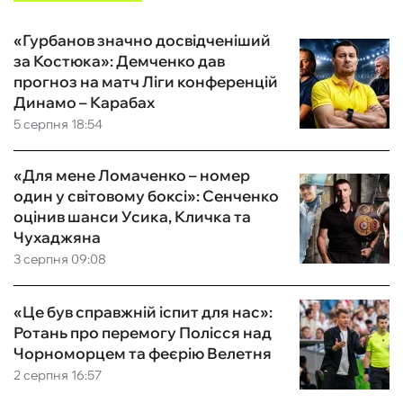
«Гурбанов значно досвідченіший
за Костюка»: Демченко дав
прогноз на матч Ліги конференцій
Динамо – Карабах
5 серпня 18:54
«Для мене Ломаченко – номер
один у світовому боксі»: Сенченко
оцінив шанси Усика, Кличка та
Чухаджяна
3 серпня 09:08
«Це був справжній іспит для нас»:
Ротань про перемогу Полісся над
Чорноморцем та феєрію Велетня
2 серпня 16:57