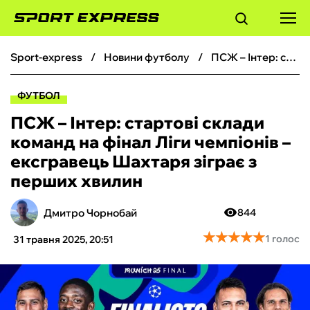
sport-express
новини футболу
ПСЖ – Інтер: стартові склади команд на фінал Ліги чемпіонів – ексгравець Шахтаря зіграє з перших хвилин
ФУТБОЛ
ФУТБОЛ
БАСКЕТБОЛ
ПСЖ – Інтер: стартові склади
команд на фінал Ліги чемпіонів –
БОКС
ексгравець Шахтаря зіграє з
перших хвилин
ХОКЕЙ
Дмитро Чорнобай
844
ТЕНІС
★
★
★
★
★
★
★
★
★
★
1 голос
31 травня 2025, 20:51
КІБЕРСПОРТ
ЧС-2026