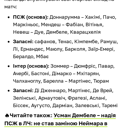
матч:
ПСЖ (основа):
Доннарумма – Хакімі, Пачо,
Маркіньос, Мендеш – Фабіан, Вітінья,
Невеш – Дуе, Дембеле, Кварацхелія
Запасні:
сафанов, Тенас, Кімпембе, Рамуш,
Лі, Ернандес, Маюлу, Барколя, Заїр-Емері,
Бералдо, Мбає
Інтер (основа):
Зоммер – Дюмфріс, Павар,
Ачербі, Бастоні, Дімарко – Мхітарян,
Чалханоглу, Барелла – Мартінес, Тюрам
Запасні:
Ді Дженнаро, Мартінес, Де Врей,
Зелінські, Арнаутовіч, Фратезі, Аслані,
Біссек, Аугусто, Дарміан, Залевські, Таремі
🔥Читайте також:
Усман Дембеле – надія
ПСЖ в ЛЧ: не став заміною Неймара в