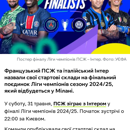
ФУТЗАЛ
ІНШІ
БУКМЕКЕРИ
Постер фіналу Ліги чемпіонів ПСЖ – Інтер. Фото: УЄФА
Французький ПСЖ та італійський Інтер
назвали свої стартові склади на фінальний
поєдинок Ліги чемпіонів сезону 2024/25,
який відбудеться у Мілані.
У суботу, 31 травня,
ПСЖ зіграє з Інтером
у
фіналі Ліги чемпіонів 2024/25. Початок зустрічі о
22:00 за Києвом.
Команди опублікували свої стартові склад на