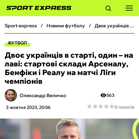
sport-express
новини футболу
Двоє українців в старті, один – на лаві: стартові склади Арсеналу, Бенфіки і Реалу на матчі Ліги чемпіонів
ФУТБОЛ
ФУТБОЛ
БАСКЕТБОЛ
Двоє українців в старті, один – на
лаві: стартові склади Арсеналу,
БОКС
Бенфіки і Реалу на матчі Ліги
чемпіонів
ХОКЕЙ
Олександр Величко
563
ТЕНІС
★
★
★
★
★
★
★
★
★
★
0 голосів
3 жовтня 2023, 20:56
КІБЕРСПОРТ
ЧС-2026