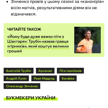
Зінченко провів у цьому сезоні за «канонірів»
вісім матчів, результативними діями він не
відзначався.
ЧИТАЙТЕ ТАКОЖ
«Йому буде дуже важко піти з
Шахтаря»: Трубін назвав гравця
«гірників», який коштує великих
грошей
Анатолій Трубін
Арсенал
Ліга чемпіонів
Андрій Лунін
Реал Мадрид
Бенфіка
Олександр Зінченко
БУКМЕКЕРИ УКРАЇНИ