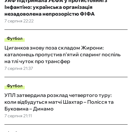
УАФ підтримала УЄФА у протистоянні з
Інфантіно: українська організація
незадоволена непрозорістю ФІФА
7 серпня 22:22
Футбол
Циганков знову поза складом Жирони:
каталонець пропустив п'ятий спаринг поспіль
на тлі чуток про трансфер
7 серпня 21:37
Футбол
УПЛ затвердила розклад четвертого туру:
коли відбудуться матчі Шахтар – Полісся та
Буковина – Динамо
7 серпня 21:11