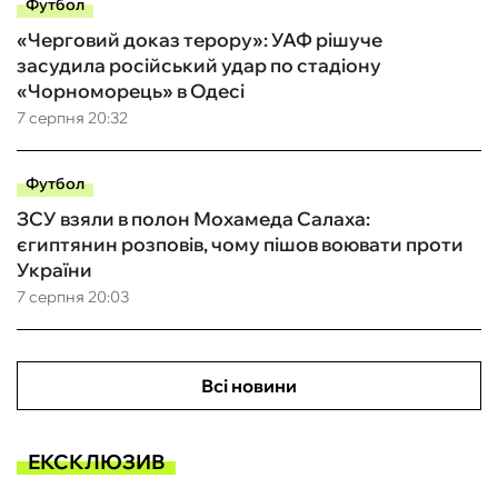
Футбол
«Черговий доказ терору»: УАФ рішуче
засудила російський удар по стадіону
«Чорноморець» в Одесі
7 серпня 20:32
Футбол
ЗСУ взяли в полон Мохамеда Салаха:
єгиптянин розповів, чому пішов воювати проти
України
7 серпня 20:03
Всі новини
ЕКСКЛЮЗИВ