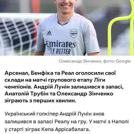
ФУТЗАЛ
ІНШІ
БУКМЕКЕРИ
Олександр Зінченко, фото: Google
Арсенал, Бенфіка та Реал оголосили свої
склади на матчі групового етапу Ліги
чемпіонів. Андрій Лунін залишився в запасі,
Анатолій Трубін та Олександр Зінченко
зіграють з перших хвилин.
Український голкіпер Андрій Лунін знов
залишився в запасі Реалу на гру. У матчі з Наполі
у старті зіграє Кепа Аррісабалага.