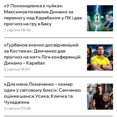
«У Пономаренка є чуйка»:
Максимов похвалив Динамо за
перемогу над Карабахом у ЛК і дав
прогноз на гру в Баку
7 серпня 08:46
«Гурбанов значно досвідченіший
за Костюка»: Демченко дав
прогноз на матч Ліги конференцій
Динамо – Карабах
5 серпня 18:54
«Для мене Ломаченко – номер
один у світовому боксі»: Сенченко
оцінив шанси Усика, Кличка та
Чухаджяна
3 серпня 09:08