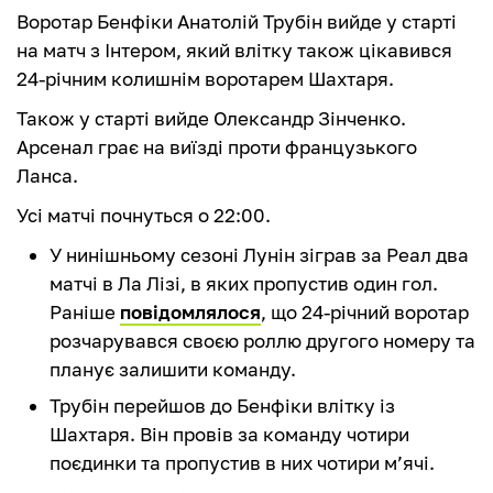
Воротар Бенфіки Анатолій Трубін вийде у старті
на матч з Інтером, який влітку також цікавився
24-річним колишнім воротарем Шахтаря.
Також у старті вийде Олександр Зінченко.
Арсенал грає на виїзді проти французького
Ланса.
Усі матчі почнуться о 22:00.
У нинішньому сезоні Лунін зіграв за Реал два
матчі в Ла Лізі, в яких пропустив один гол.
Раніше
повідомлялося
, що 24-річний воротар
розчарувався своєю роллю другого номеру та
планує залишити команду.
Трубін перейшов до Бенфіки влітку із
Шахтаря. Він провів за команду чотири
поєдинки та пропустив в них чотири м’ячі.