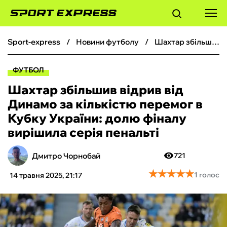
sport-express
новини футболу
Шахтар збільшив відрив від Динамо за кількістю перемог в Кубку України: долю фіналу вирішила серія пенальті
ФУТБОЛ
ФУТБОЛ
БАСКЕТБОЛ
Шахтар збільшив відрив від
Динамо за кількістю перемог в
БОКС
Кубку України: долю фіналу
вирішила серія пенальті
ХОКЕЙ
Дмитро Чорнобай
721
ТЕНІС
★
★
★
★
★
★
★
★
★
★
1 голос
14 травня 2025, 21:17
КІБЕРСПОРТ
ЧС-2026