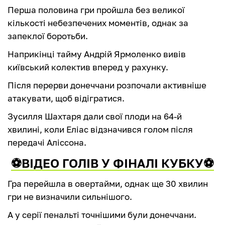
Перша половина гри пройшла без великої
кількості небезпечених моментів, однак за
запеклої боротьби.
Наприкінці тайму Андрій Ярмоленко вивів
київський колектив вперед у рахунку.
Після перерви донеччани розпочали активніше
атакувати, щоб відігратися.
Зусилля Шахтаря дали свої плоди на 64-й
хвилині, коли Еліас відзначився голом після
передачі Аліссона.
⚽️ВІДЕО ГОЛІВ У ФІНАЛІ КУБКУ⚽️
Гра перейшла в овертайми, однак ще 30 хвилин
гри не визначили сильнішого.
А у серії пенальті точнішими були донеччани.