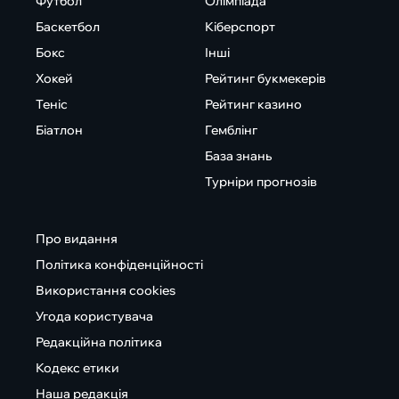
Футбол
Олімпіада
Баскетбол
Кіберспорт
Бокс
Інші
Хокей
Рейтинг букмекерів
Теніс
Рейтинг казино
Біатлон
Гемблінг
База знань
Турніри прогнозів
Про видання
Політика конфіденційності
Використання cookies
Угода користувача
Редакційна політика
Кодекс етики
Наша редакція