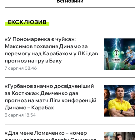
Всі новини
ЕКСКЛЮЗИВ
«У Пономаренка є чуйка»:
Максимов похвалив Динамо за
перемогу над Карабахом у ЛК і дав
прогноз на гру в Баку
7 серпня 08:46
«Гурбанов значно досвідченіший
за Костюка»: Демченко дав
прогноз на матч Ліги конференцій
Динамо – Карабах
5 серпня 18:54
«Для мене Ломаченко – номер
один у світовому боксі»: Сенченко