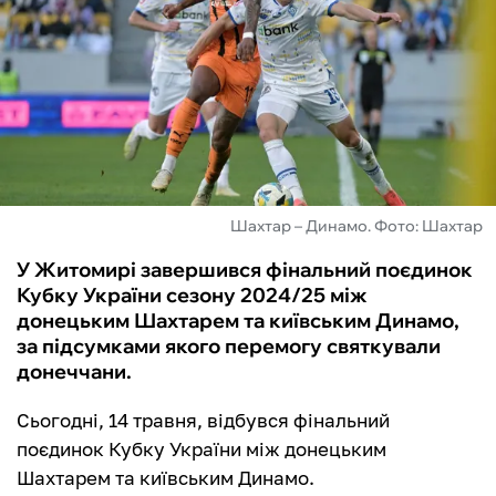
ФУТЗАЛ
ІНШІ
БУКМЕКЕРИ
Шахтар – Динамо. Фото: Шахтар
У Житомирі завершився фінальний поєдинок
Кубку України сезону 2024/25 між
донецьким Шахтарем та київським Динамо,
за підсумками якого перемогу святкували
донеччани.
Сьогодні, 14 травня, відбувся фінальний
поєдинок Кубку України між донецьким
Шахтарем та київським Динамо.