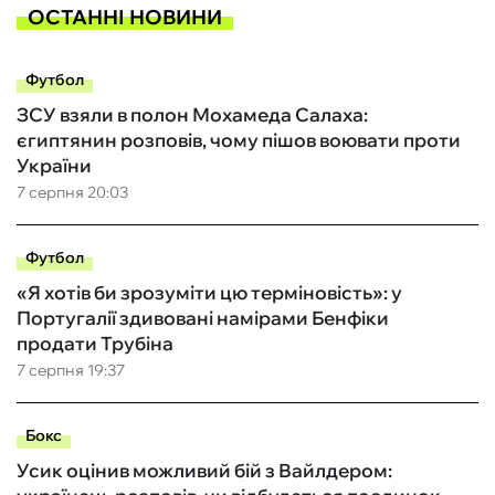
ОСТАННІ НОВИНИ
Футбол
ЗСУ взяли в полон Мохамеда Салаха:
єгиптянин розповів, чому пішов воювати проти
України
7 серпня 20:03
Футбол
«Я хотів би зрозуміти цю терміновість»: у
Португалії здивовані намірами Бенфіки
продати Трубіна
7 серпня 19:37
Бокс
Усик оцінив можливий бій з Вайлдером: