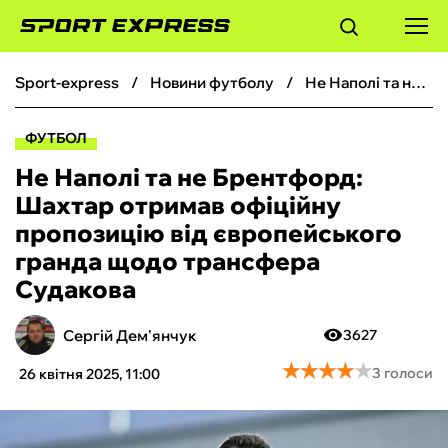
sport-express
новини футболу
Не Наполі та не Брентфорд: Шахтар отримав офіційну пропозицію від європейського гранда щодо трансфера Судакова
ФУТБОЛ
ФУТБОЛ
БАСКЕТБОЛ
Не Наполі та не Брентфорд:
Шахтар отримав офіційну
БОКС
пропозицію від європейського
гранда щодо трансфера
ХОКЕЙ
Судакова
ТЕНІС
Сергій Дем'янчук
3627
★
★
★
★
★
★
★
★
★
★
3 голоси
26 квітня 2025, 11:00
КІБЕРСПОРТ
ЧС-2026