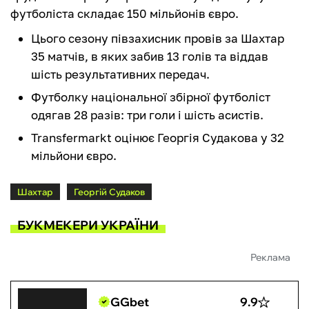
футболіста складає 150 мільйонів євро.
Цього сезону півзахисник провів за Шахтар
35 матчів, в яких забив 13 голів та віддав
шість результативних передач.
Футболку національної збірної футболіст
одягав 28 разів: три голи і шість асистів.
Transfermarkt оцінює Георгія Судакова у 32
мільйони євро.
Шахтар
Георгій Судаков
БУКМЕКЕРИ УКРАЇНИ
Реклама
GGbet
9.9