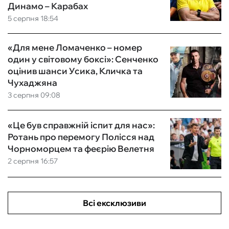
Динамо – Карабах
5 серпня 18:54
«Для мене Ломаченко – номер
один у світовому боксі»: Сенченко
оцінив шанси Усика, Кличка та
Чухаджяна
3 серпня 09:08
«Це був справжній іспит для нас»:
Ротань про перемогу Полісся над
Чорноморцем та феєрію Велетня
2 серпня 16:57
Всі ексклюзиви