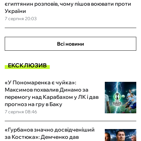
єгиптянин розповів, чому пішов воювати проти
України
7 серпня 20:03
Всі новини
ЕКСКЛЮЗИВ
«У Пономаренка є чуйка»:
Максимов похвалив Динамо за
перемогу над Карабахом у ЛК і дав
прогноз на гру в Баку
7 серпня 08:46
«Гурбанов значно досвідченіший
за Костюка»: Демченко дав