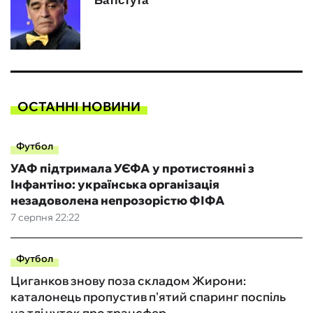
ОСТАННІ НОВИНИ
Футбол
УАФ підтримала УЄФА у протистоянні з
Інфантіно: українська організація
незадоволена непрозорістю ФІФА
7 серпня 22:22
Футбол
Циганков знову поза складом Жирони:
каталонець пропустив п'ятий спаринг поспіль
на тлі чуток про трансфер