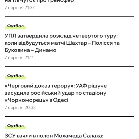
7 серпня 21:37
Футбол
УПЛ затвердила розклад четвертого туру:
коли відбудуться матчі Шахтар – Полісся та
Буковина – Динамо
7 серпня 21:11
Футбол
«Черговий доказ терору»: УАФ рішуче
засудила російський удар по стадіону
«Чорноморець» в Одесі
7 серпня 20:32
Футбол
ЗСУ взяли в полон Мохамеда Салаха: