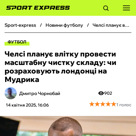
sport-express
новини футболу
Челсі планує влітку провести масштабну чистку складу: чи розраховують лондонці на Мудрика
ФУТБОЛ
ФУТБОЛ
БАСКЕТБОЛ
Челсі планує влітку провести
масштабну чистку складу: чи
БОКС
розраховують лондонці на
Мудрика
ХОКЕЙ
Дмитро Чорнобай
902
ТЕНІС
★
★
★
★
★
★
★
★
★
★
1 голос
14 квітня 2025, 16:06
КІБЕРСПОРТ
ЧС-2026