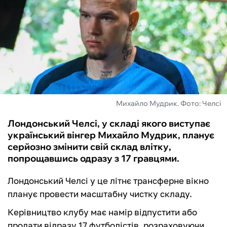
ФУТЗАЛ
ІНШІ
БУКМЕКЕРИ
Михайло Мудрик. Фото: Челсі
Лондонський Челсі, у складі якого виступає
український вінгер Михайло Мудрик, планує
серйозно змінити свій склад влітку,
попрощавшись одразу з 17 гравцями.
Лондонський Челсі у це літнє трансферне вікно
планує провести масштабну чистку складу.
Керівництво клубу має намір відпустити або
продати відразу 17 футболістів, розраховуючи