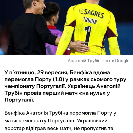
ФУТЗАЛ
ІНШІ
БУКМЕКЕРИ
Анатолій Трубін, фото: Google
У п’ятницю, 29 вересня, Бенфіка вдома
перемогла Порту (1:0) у рамках сьомого туру
чемпіонату Португалії. Українець Анатолій
Трубін провів перший матч «на нуль» у
Португалії.
Бенфіка Анатолія Трубіна
перемогла
Порту у
матчі чемпіонату Португалії. Український
воротар відіграв весь матч, не пропустив та