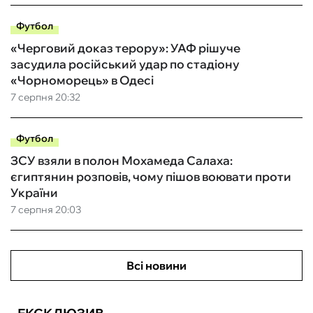
Футбол
«Черговий доказ терору»: УАФ рішуче
засудила російський удар по стадіону
«Чорноморець» в Одесі
7 серпня 20:32
Футбол
ЗСУ взяли в полон Мохамеда Салаха:
єгиптянин розповів, чому пішов воювати проти
України
7 серпня 20:03
Всі новини