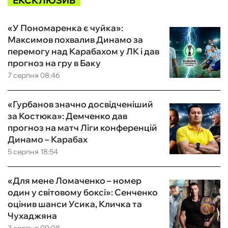
ЕКСКЛЮЗИВ
«У Пономаренка є чуйка»:
Максимов похвалив Динамо за
перемогу над Карабахом у ЛК і дав
прогноз на гру в Баку
7 серпня 08:46
«Гурбанов значно досвідченіший
за Костюка»: Демченко дав
прогноз на матч Ліги конференцій
Динамо – Карабах
5 серпня 18:54
«Для мене Ломаченко – номер
один у світовому боксі»: Сенченко
оцінив шанси Усика, Кличка та
Чухаджяна