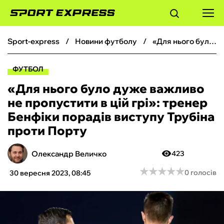
sport-express
новини футболу
«Для нього було дуже важливо не пропустити в цій грі»: тренер Бенфіки порадів виступу Трубіна проти Порту
ФУТБОЛ
ФУТБОЛ
БАСКЕТБОЛ
«Для нього було дуже важливо
не пропустити в цій грі»: тренер
БОКС
Бенфіки порадів виступу Трубіна
проти Порту
ХОКЕЙ
Олександр Величко
423
ТЕНІС
★
★
★
★
★
★
★
★
★
★
0 голосів
30 вересня 2023, 08:45
КІБЕРСПОРТ
ЧС-2026