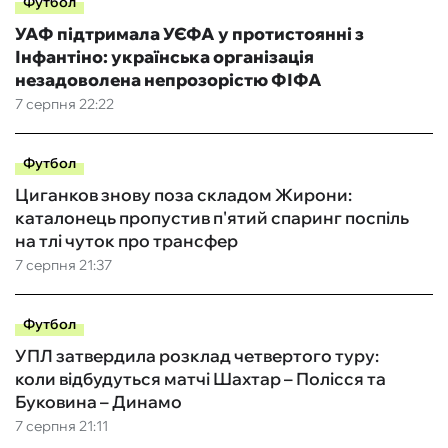
Футбол
УАФ підтримала УЄФА у протистоянні з
Інфантіно: українська організація
незадоволена непрозорістю ФІФА
7 серпня 22:22
Футбол
Циганков знову поза складом Жирони:
каталонець пропустив п'ятий спаринг поспіль
на тлі чуток про трансфер
7 серпня 21:37
Футбол
УПЛ затвердила розклад четвертого туру:
коли відбудуться матчі Шахтар – Полісся та
Буковина – Динамо
7 серпня 21:11