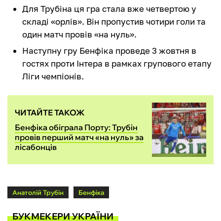
Для Трубіна ця гра стала вже четвертою у
складі «орлів». Він пропустив чотири голи та
один матч провів «на нуль».
Наступну гру Бенфіка проведе 3 жовтня в
гостях проти Інтера в рамках групового етапу
Ліги чемпіонів.
ЧИТАЙТЕ ТАКОЖ
Бенфіка обіграла Порту: Трубін
провів перший матч «на нуль» за
лісабонців
Анатолій Трубін
Бенфіка
БУКМЕКЕРИ УКРАЇНИ