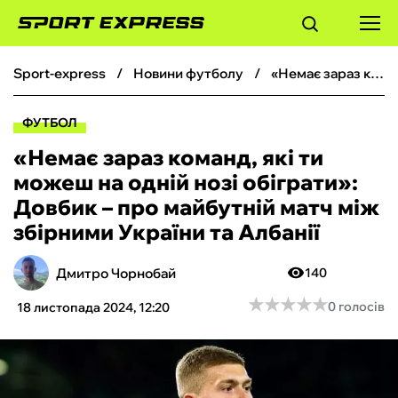
sport-express
новини футболу
«Немає зараз команд, які ти можеш на одній нозі обіграти»: Довбик – про майбутній матч між збірними України та Албанії
ФУТБОЛ
ФУТБОЛ
БАСКЕТБОЛ
«Немає зараз команд, які ти
можеш на одній нозі обіграти»:
БОКС
Довбик – про майбутній матч між
збірними України та Албанії
ХОКЕЙ
Дмитро Чорнобай
140
ТЕНІС
★
★
★
★
★
★
★
★
★
★
0 голосів
18 листопада 2024, 12:20
КІБЕРСПОРТ
ЧС-2026