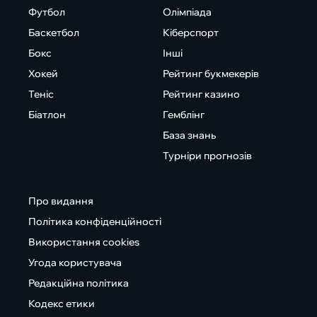
Футбол
Олімпіада
Баскетбол
Кіберспорт
Бокс
Інші
Хокей
Рейтинг букмекерів
Теніс
Рейтинг казино
Біатлон
Гемблінг
База знань
Турніри прогнозів
Про видання
Політика конфіденційності
Використання cookies
Угода користувача
Редакційна політика
Кодекс етики