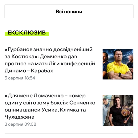
Всі новини
ЕКСКЛЮЗИВ
«Гурбанов значно досвідченіший
за Костюка»: Демченко дав
прогноз на матч Ліги конференцій
Динамо – Карабах
5 серпня 18:54
«Для мене Ломаченко – номер
один у світовому боксі»: Сенченко
оцінив шанси Усика, Кличка та
Чухаджяна
3 серпня 09:08