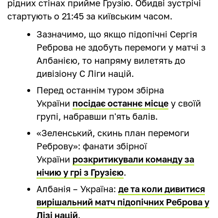
рідних стінах прийме Грузію. Обидві зустрічі
стартують о 21:45 за київським часом.
Зазначимо, що якщо підопічні Сергія
Реброва не здобуть перемоги у матчі з
Албанією, то напряму вилетять до
дивізіону С Ліги націй.
Перед останнім туром збірна
України
посідає останнє місце
у своїй
групі, набравши п'ять балів.
«Зеленський, скинь план перемоги
Реброву»: фанати збірної
України
розкритикували команду за
нічию у грі з Грузією
.
Албанія – Україна:
де та коли дивитися
вирішальний матч підопічних Реброва у
Лізі націй
.