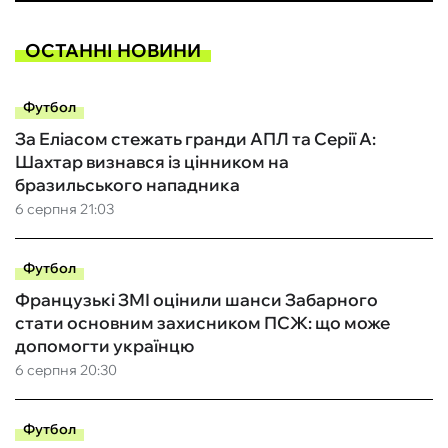
ОСТАННІ НОВИНИ
Футбол
За Еліасом стежать гранди АПЛ та Серії А:
Шахтар визнався із цінником на
бразильського нападника
6 серпня 21:03
Футбол
Французькі ЗМІ оцінили шанси Забарного
стати основним захисником ПСЖ: що може
допомогти українцю
6 серпня 20:30
Футбол