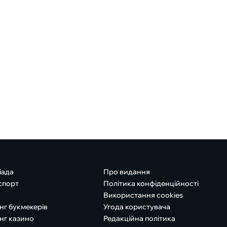
іада
Про видання
спорт
Політика конфіденційності
Використання cookies
нг букмекерів
Угода користувача
нг казино
Редакційна політика