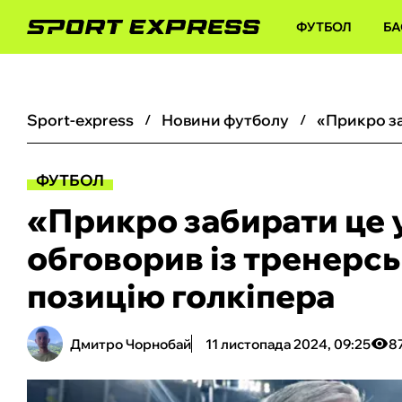
ФУТБОЛ
БА
sport-express
новини футболу
ФУТБОЛ
«Прикро забирати це у
обговорив із тренерс
позицію голкіпера
Дмитро Чорнобай
11 листопада 2024, 09:25
8