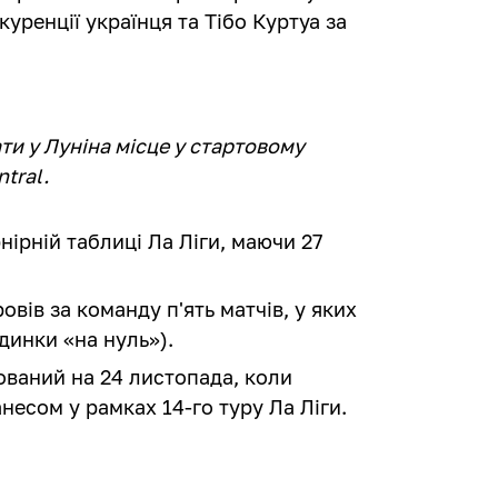
ренції українця та Тібо Куртуа за
ти у Луніна місце у стартовому
tral.
нірній таблиці Ла Ліги, маючи 27
овів за команду п'ять матчів, у яких
єдинки «на нуль»).
ваний на 24 листопада, коли
анесом у рамках 14-го туру Ла Ліги.