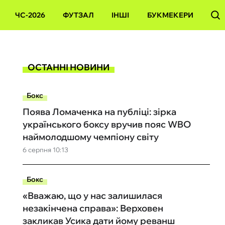
ЧС-2026
ФУТЗАЛ
ІНШІ
БУКМЕКЕРИ
ОСТАННІ НОВИНИ
Бокс
Поява Ломаченка на публіці: зірка
українського боксу вручив пояс WBO
наймолодшому чемпіону світу
6 серпня 10:13
Бокс
«Вважаю, що у нас залишилася
незакінчена справа»: Верховен
закликав Усика дати йому реванш