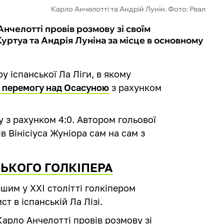
Карло Анчелотті та Андрій Лунін. Фото: Реал
челотті провів розмову зі своїм
ртуа та Андрія Луніна за місце в основному
у іспанської Ла Ліги, в якому
 перемогу над Осасуною
з рахунком
 з рахунком 4:0. Автором гольової
ів Вінісіуса Жуніора сам на сам з
СЬКОГО ГОЛКІПЕРА
шим у XXI столітті голкіпером
т в іспанській Ла Лізі.
арло Анчелотті провів розмову зі