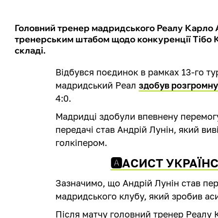
Головний тренер мадридського Реалу Карло Ан
тренерським штабом щодо конкуренції Тібо Ку
складі.
Відбувся поєдинок в рамках 13-го тур
мадридський Реал
здобув розгромну
4:0.
Мадридці здобули впевнену перемогу
передачі став Андрій Лунін, який вив
голкіпером.
🅰️АСИСТ УКРАЇН
Зазначимо, що Андрій Лунін став пер
мадридського клубу, який зробив асис
Після матчу головний тренер Реалу К