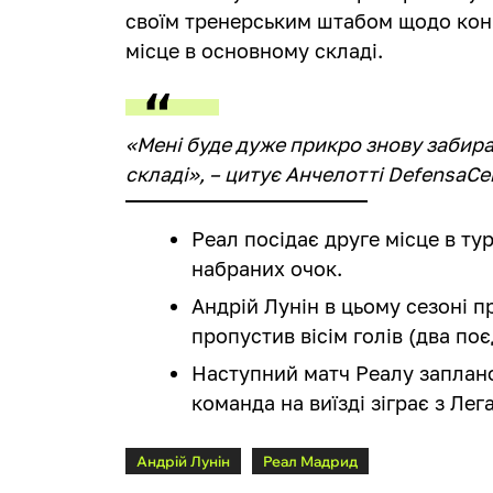
своїм тренерським штабом щодо конку
місце в основному складі.
«Мені буде дуже прикро знову забира
складі», – цитує Анчелотті DefensaCen
Реал посідає друге місце в тур
набраних очок.
Андрій Лунін в цьому сезоні пр
пропустив вісім голів (два по
Наступний матч Реалу заплано
команда на виїзді зіграє з Лег
Андрій Лунін
Реал Мадрид