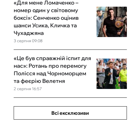
«Для мене Ломаченко –
номер один у світовому
боксі»: Сенченко оцінив
шанси Усика, Кличка та
Чухаджяна
3 серпня 09:08
«Це був справжній іспит для
нас»: Ротань про перемогу
Полісся над Чорноморцем
та феєрію Велетня
2 серпня 16:57
Всі ексклюзиви