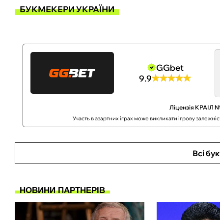
БУКМЕКЕРИ УКРАЇНИ
GGbet
9.9
Ліцензія КРАІЛ №
Участь в азартних іграх може викликати ігрову залежні
Всі бу