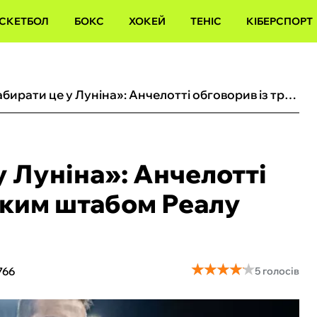
СКЕТБОЛ
БОКС
ХОКЕЙ
ТЕНІС
КІБЕРСПОРТ
«Прикро забирати це у Луніна»: Анчелотті обговорив із тренерським штабом Реалу позицію голкіпера
 Луніна»: Анчелотті
ьким штабом Реалу
★
★
★
★
★
★
★
★
★
★
766
5 голосів