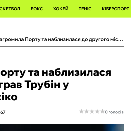
СКЕТБОЛ
БОКС
ХОКЕЙ
ТЕНІС
КІБЕРСПОРТ
Бенфіка розгромила Порту та наблизилася до другого місця: як зіграв Трубін у португальському Класіко
орту та наблизилася
іграв Трубін у
іко
★
★
★
★
★
★
★
★
★
★
067
0 голосів