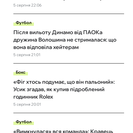
5 серпня 22:06
Футбол
Після вильоту Динамо від ПАОКа
дружина Волошина не стрималася: що
вона відповіла хейтерам
5 серпня 21:01
Бокс
«Фіг хтось подумає, що він пальоний»:
Усик згадав, як купив підроблений
годинник Rolex
5 серпня 20:01
Футбол
«Вимкнулася» вся команда»: Кравець