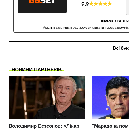
9.9
Ліцензія КРАІЛ №
Участь в азартних іграх може викликати ігрову залежні
Всі бу