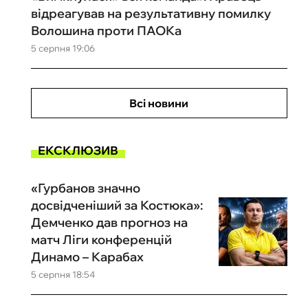
відреагував на результативну помилку
Волошина проти ПАОКа
5 серпня 19:06
Всі новини
ЕКСКЛЮЗИВ
«Гурбанов значно
досвідченіший за Костюка»:
Демченко дав прогноз на
матч Ліги конференцій
Динамо – Карабах
5 серпня 18:54