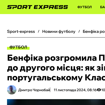
ФУТБОЛ
БА
sport-express
новини футболу
ФУТБОЛ
Бенфіка розгромила П
до другого місця: як з
португальському Клас
Дмитро Чорнобай
11 листопада 2024, 08:16
1