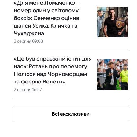
«Для мене Ломаченко –
номер один у світовому
боксі»: Сенченко оцінив
шанси Усика, Кличка та
Чухаджяна
3 серпня 09:08
«Це був справжній іспит для
нас»: Ротань про перемогу
Полісся над Чорноморцем
та феєрію Велетня
2 серпня 16:57
Всі ексклюзиви