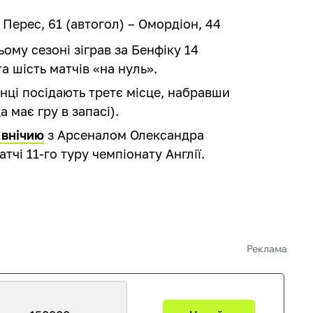
, Перес, 61 (автогол) – Омордіон, 44
ому сезоні зіграв за Бенфіку 14
а шість матчів «на нуль».
онці посідають третє місце, набравши
а має гру в запасі).
 внічию
з Арсеналом Олександра
тчі 11-го туру чемпіонату Англії.
Реклама