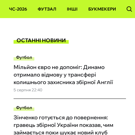
ЧС-2026
ФУТЗАЛ
ІНШІ
БУКМЕКЕРИ
ОСТАННІ НОВИНИ
Футбол
Мільйон євро не допоміг: Динамо
отримало відмову у трансфері
колишнього захисника збірної Англії
5 серпня 22:40
Футбол
Зінченко готується до повернення:
гравець збірної України показав, чим
займається поки шукає новий клуб