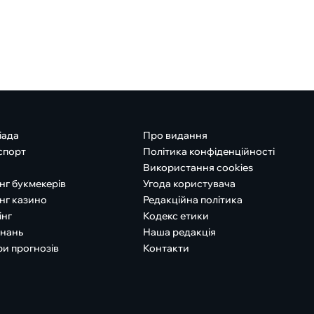
іада
Про видання
спорт
Політика конфіденційності
Використання cookies
нг букмекерів
Угода користувача
нг казино
Редакційна політика
інг
Кодекс етики
знань
Наша редакція
ри прогнозів
Контакти