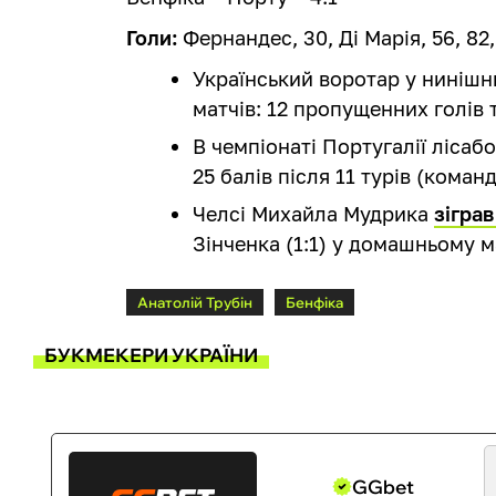
Голи:
Фернандес, 30, Ді Марія, 56, 82
Український воротар у нинішнь
матчів: 12 пропущенних голів т
В чемпіонаті Португалії лісаб
25 балів після 11 турів (команд
Челсі Михайла Мудрика
зіграв
Зінченка (1:1) у домашньому ма
Анатолій Трубін
Бенфіка
БУКМЕКЕРИ УКРАЇНИ
GGbet