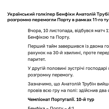
Український голкіпер Бенфіки Анатолій Трубін
розгромно перемогли Порту в рамках 11-го ту
Вчора, 10 листопада, відбувся матч 1
Бенфікою та Порту.
Перший тайм завершився із двома го
рахунок на 30-й хвилині, проте пер
паритет.
У другій половині зустрічі господарі
розгромну перемогу.
Зазначимо, що Анатолій Трубін вийшо
провів всю гру на полі: здійснив два 
Чемпіонат Португалії. 10-й тур
Бенфіка – Порту – 4:1