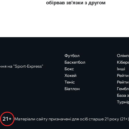
Футбол
Олімп
Баскетбол
Кібер
ня на "Sport-Express"
Бокс
Інші
Хокей
Рейти
Теніс
Рейти
Біатлон
Гембл
База 
Турні
21+
Матеріали сайту призначені для осіб старше 21 року (21+)