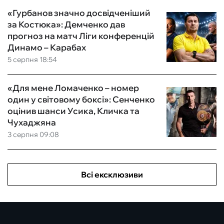
«Гурбанов значно досвідченіший
за Костюка»: Демченко дав
прогноз на матч Ліги конференцій
Динамо – Карабах
5 серпня 18:54
«Для мене Ломаченко – номер
один у світовому боксі»: Сенченко
оцінив шанси Усика, Кличка та
Чухаджяна
3 серпня 09:08
Всі ексклюзиви