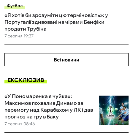
Футбол
«Я хотів би зрозуміти цю терміновість»: у
Португалії здивовані намірами Бенфіки
продати Трубіна
7 серпня 19:37
Всі новини
ЕКСКЛЮЗИВ
«У Пономаренка є чуйка»:
Максимов похвалив Динамо за
перемогу над Карабахом у ЛК і дав
прогноз на гру в Баку
7 серпня 08:46