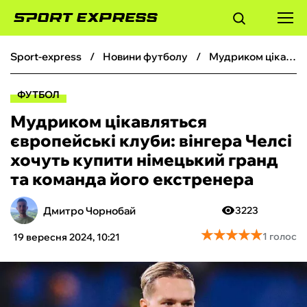
sport-express
новини футболу
Мудриком цікавляться європейські клуби: вінгера Челсі хочуть купити німецький гранд та команда його екстренера
ФУТБОЛ
ФУТБОЛ
БАСКЕТБОЛ
Мудриком цікавляться
європейські клуби: вінгера Челсі
БОКС
хочуть купити німецький гранд
та команда його екстренера
ХОКЕЙ
Дмитро Чорнобай
3223
ТЕНІС
★
★
★
★
★
★
★
★
★
★
1 голос
19 вересня 2024, 10:21
КІБЕРСПОРТ
ЧС-2026