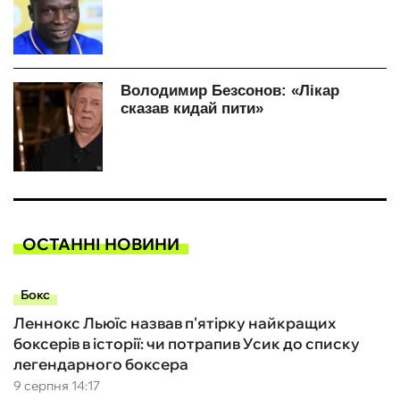
ОСТАННІ НОВИНИ
Бокс
Леннокс Льюїс назвав п'ятірку найкращих
боксерів в історії: чи потрапив Усик до списку
легендарного боксера
9 серпня 14:17