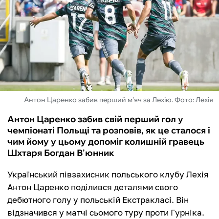
ФУТЗАЛ
ІНШІ
БУКМЕКЕРИ
Антон Царенко забив перший м'яч за Лехію. Фото: Лехія
Антон Царенко забив свій перший гол у
чемпіонаті Польщі та розповів, як це сталося і
чим йому у цьому допоміг колишній гравець
Шхтаря Богдан В'юнник
Український півзахисник польського клубу Лехія
Антон Царенко поділився деталями свого
дебютного голу у польській Екстракласі. Він
відзначився у матчі сьомого туру проти Гурніка.