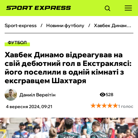
sport-express
новини футболу
Хавбек Динамо відреагував на свій дебютний гол в Екстраклясі: його поселили в одній кімнаті з ексгравцем Шахтаря
ФУТБОЛ
ФУТБОЛ
БАСКЕТБОЛ
Хавбек Динамо відреагував на
свій дебютний гол в Екстраклясі:
БОКС
його поселили в одній кімнаті з
ексгравцем Шахтаря
ХОКЕЙ
Даниіл Вереітін
528
ТЕНІС
★
★
★
★
★
★
★
★
★
★
1 голос
4 вересня 2024, 09:21
КІБЕРСПОРТ
ЧС-2026