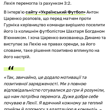
Лехія перемогла із рахунком 3:2.
В інтерв'ю
сайту «Український Футбол»
Антон
Царенко розповів, що перед матчем проти
Гурніка керівництво команди вирішило поселити
його із колишнім футболістом Шахтаря Богданом
В'юнником. І хоча Царенко вихованець Динамо та
виступає за Лехію на правах оренди, за його
словами, таке рішення позитивно вплинуло на
його настрій.
«Так, звичайно, це додало мотивації та
позитивної зарядженості. Ми з повною
відповідальністю готувалися до гри й розуміли,
що нам потрібна перемога. Дуже добре себе
почуваю в Лехії. Я вдячний кожному за теплий
прийом й допомогу з адаптацією в команді», –