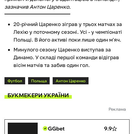
зазначив Антон Царенко.
20-річний Царенко зіграв у трьох матчах за
Лехію у поточному сезоні. Усі - у чемпіонаті
Польщі. В його активі поки лише один м'яч.
Минулого сезону Царенко виступав за
Динамо. У складі першої команди відіграв
вісім матчів та забив один гол.
Футбол
Польща
Антон Царенко
БУКМЕКЕРИ УКРАЇНИ
Реклама
GGbet
9.9