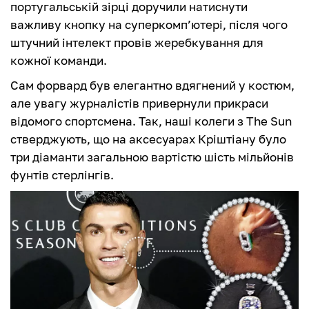
португальській зірці доручили натиснути
важливу кнопку на суперкомп’ютері, після чого
штучний інтелект провів жеребкування для
кожної команди.
Сам форвард був елегантно вдягнений у костюм,
але увагу журналістів привернули прикраси
відомого спортсмена. Так, наші колеги з The Sun
стверджують, що на аксесуарах Кріштіану було
три діаманти загальною вартістю шість мільйонів
фунтів стерлінгів.