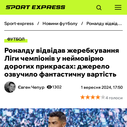
sport-express
новини футболу
Роналду відвідав жеребкування Ліги чемпіонів у неймовірно дорогих прикрасах: джерело озвучило фантастичну вартість
ФУТБОЛ
ФУТБОЛ
БАСКЕТБОЛ
Роналду відвідав жеребкування
Ліги чемпіонів у неймовірно
БОКС
дорогих прикрасах: джерело
озвучило фантастичну вартість
ХОКЕЙ
Євген Чепур
1302
1 вересня 2024, 17:50
ТЕНІС
★
★
★
★
★
★
★
★
★
★
4 голоси
КІБЕРСПОРТ
ЧС-2026