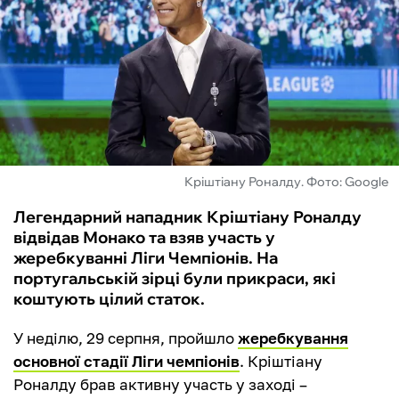
ФУТЗАЛ
ІНШІ
БУКМЕКЕРИ
Кріштіану Роналду. Фото: Google
Легендарний нападник Кріштіану Роналду
відвідав Монако та взяв участь у
жеребкуванні Ліги Чемпіонів. На
португальській зірці були прикраси, які
коштують цілий статок.
У неділю, 29 серпня, пройшло
жеребкування
основної стадії Ліги чемпіонів
. Кріштіану
Роналду брав активну участь у заході –