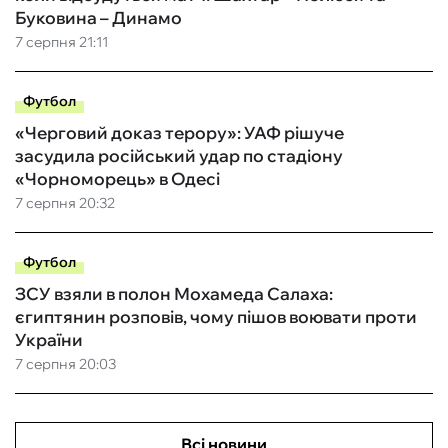
Буковина – Динамо
7 серпня 21:11
Футбол
«Черговий доказ терору»: УАФ рішуче
засудила російський удар по стадіону
«Чорноморець» в Одесі
7 серпня 20:32
Футбол
ЗСУ взяли в полон Мохамеда Салаха:
єгиптянин розповів, чому пішов воювати проти
України
7 серпня 20:03
Всі новини