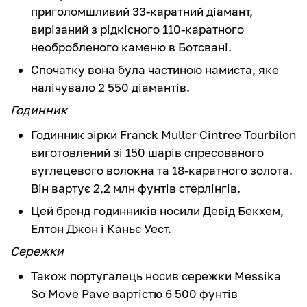
приголомшливий 33-каратний діамант,
вирізаний з рідкісного 110-каратного
необробленого каменю в Ботсвані.
Спочатку вона була частиною намиста, яке
налічувало 2 550 діамантів.
Годинник
Годинник зірки Franck Muller Cintree Tourbilon
виготовлений зі 150 шарів спресованого
вуглецевого волокна та 18-каратного золота.
Він вартує 2,2 млн фунтів стерлінгів.
Цей бренд годинників носили Девід Бекхем,
Елтон Джон і Каньє Уест.
Сережки
Також португалець носив сережки Messika
So Move Pave вартістю 6 500 фунтів