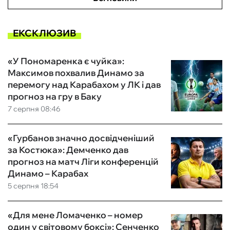
ЕКСКЛЮЗИВ
«У Пономаренка є чуйка»:
Максимов похвалив Динамо за
перемогу над Карабахом у ЛК і дав
прогноз на гру в Баку
7 серпня 08:46
«Гурбанов значно досвідченіший
за Костюка»: Демченко дав
прогноз на матч Ліги конференцій
Динамо – Карабах
5 серпня 18:54
«Для мене Ломаченко – номер
один у світовому боксі»: Сенченко