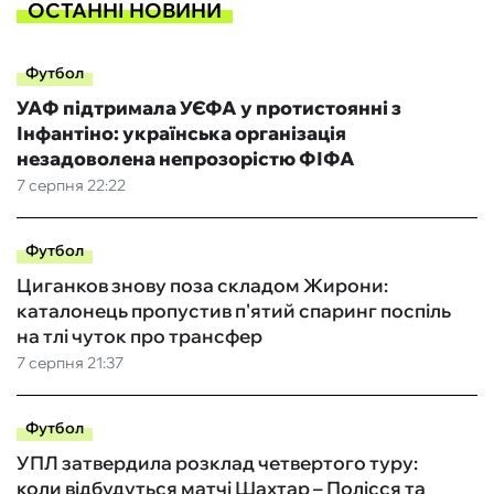
ОСТАННІ НОВИНИ
Футбол
УАФ підтримала УЄФА у протистоянні з
Інфантіно: українська організація
незадоволена непрозорістю ФІФА
7 серпня 22:22
Футбол
Циганков знову поза складом Жирони:
каталонець пропустив п'ятий спаринг поспіль
на тлі чуток про трансфер
7 серпня 21:37
Футбол
УПЛ затвердила розклад четвертого туру:
коли відбудуться матчі Шахтар – Полісся та