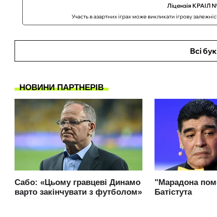
Ліцензія КРАІЛ №
Участь в азартних іграх може викликати ігрову залежні
Всі бу