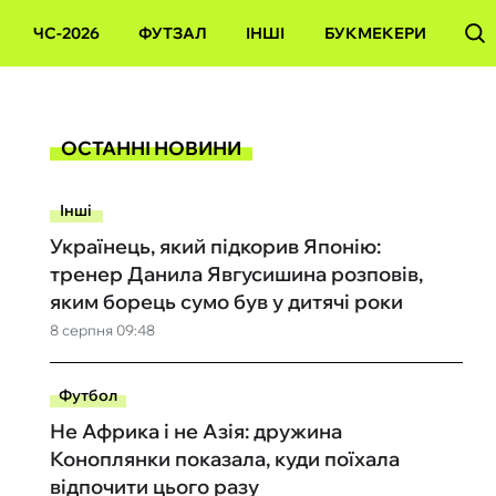
ЧС-2026
ФУТЗАЛ
ІНШІ
БУКМЕКЕРИ
ОСТАННІ НОВИНИ
Інші
Українець, який підкорив Японію:
тренер Данила Явгусишина розповів,
яким борець сумо був у дитячі роки
8 серпня 09:48
Футбол
Не Африка і не Азія: дружина
Коноплянки показала, куди поїхала
відпочити цього разу