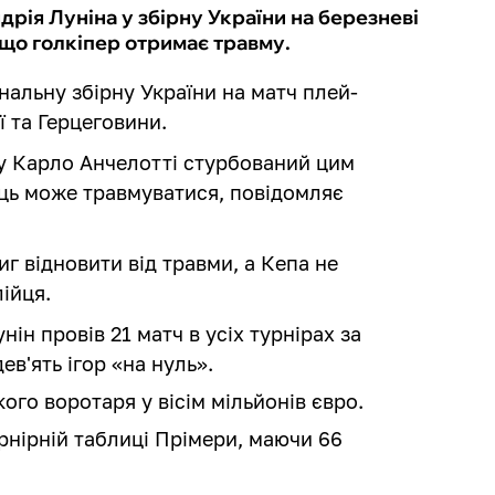
ія Луніна у збірну України на березневі
що голкіпер отримає травму.
нальну збірну України на матч плей-
ї та Герцеговини.
у Карло Анчелотті стурбований цим
ець може травмуватися, повідомляє
г відновити від травми, а Кепа не
ійця.
ін провів 21 матч в усіх турнірах за
ев'ять ігор «на нуль».
кого воротаря у вісім мільйонів євро.
рнірній таблиці Прімери, маючи 66