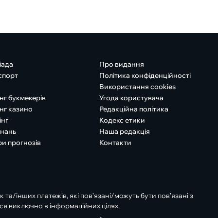
іада
Про видання
спорт
Політика конфіденційності
Використання cookies
нг букмекерів
Угода користувача
нг казино
Редакційна політика
інг
Кодекс етики
знань
Наша редакція
ри прогнозів
Контакти
к та/інших платежів, які пов’язані/можуть бути пов’язані з
ся виключно в інформаційних цілях.