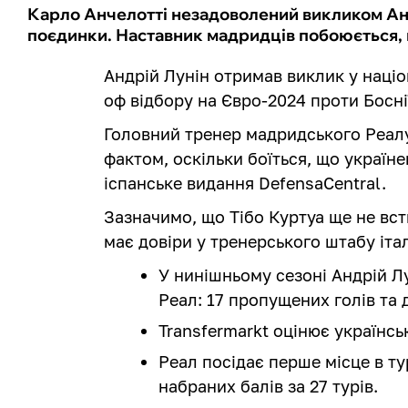
Карло Анчелотті незадоволений викликом Андр
поєдинки. Наставник мадридців побоюється, 
Андрій Лунін отримав виклик у націо
оф відбору на Євро-2024 проти Босні
Головний тренер мадридського Реал
фактом, оскільки боїться, що україн
іспанське видання DefensaCentral.
Зазначимо, що Тібо Куртуа ще не всти
має довіри у тренерського штабу італ
У нинішньому сезоні Андрій Лун
Реал: 17 пропущених голів та д
Transfermarkt оцінює українсь
Реал посідає перше місце в ту
набраних балів за 27 турів.