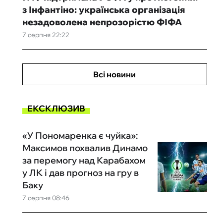
з Інфантіно: українська організація
незадоволена непрозорістю ФІФА
7 серпня 22:22
Всі новини
ЕКСКЛЮЗИВ
«У Пономаренка є чуйка»:
Максимов похвалив Динамо
за перемогу над Карабахом
у ЛК і дав прогноз на гру в
Баку
7 серпня 08:46