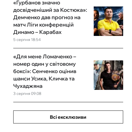
«Гурбанов значно
досвідченіший за Костюка»:
Демченко дав прогноз на
матч Ліги конференцій
Динамо – Карабах
5 серпня 18:54
«Для мене Ломаченко –
номер один у світовому
боксі»: Сенченко оцінив
шанси Усика, Кличка та
Чухаджяна
3 серпня 09:08
Всі ексклюзиви