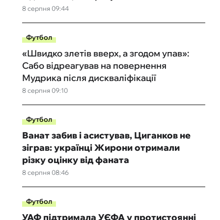
8 серпня 09:44
Футбол
«Швидко злетів вверх, а згодом упав»:
Сабо відреагував на повернення
Мудрика після дискваліфікації
8 серпня 09:10
Футбол
Ванат забив і асистував, Циганков не
зіграв: українці Жирони отримали
різку оцінку від фаната
8 серпня 08:46
Футбол
УАФ підтримала УЄФА у протистоянні