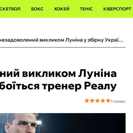
СКЕТБОЛ
БОКС
ХОКЕЙ
ТЕНІС
КІБЕРСПОРТ
Анчелотті незадоволений викликом Луніна у збірну України: чого боїться тренер Реалу
ний викликом Луніна
 боїться тренер Реалу
★
★
★
★
★
★
★
★
★
★
1 голос