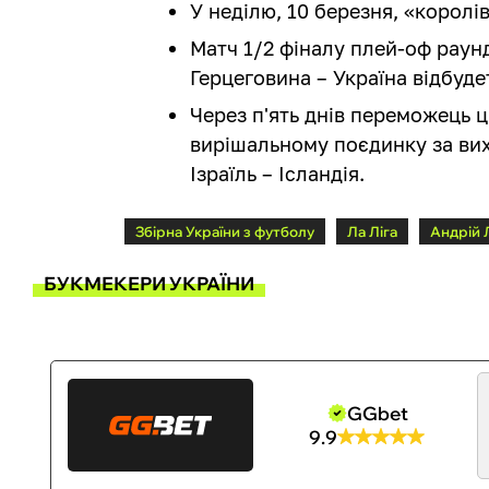
У неділю, 10 березня, «королі
Матч 1/2 фіналу плей-оф раунд
Герцеговина – Україна відбуде
Через п'ять днів переможець ц
вирішальному поєдинку за вих
Ізраїль – Ісландія.
Збірна України з футболу
Ла Ліга
Андрій 
БУКМЕКЕРИ УКРАЇНИ
GGbet
9.9