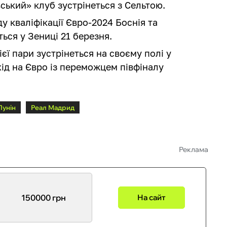
вський» клуб зустрінеться з Сельтою.
у кваліфікації Євро-2024 Боснія та
ться у Зениці 21 березня.
ієї пари зустрінеться на своєму полі у
ід на Євро із переможцем півфіналу
Лунін
Реал Мадрид
Реклама
150000 грн
На сайт