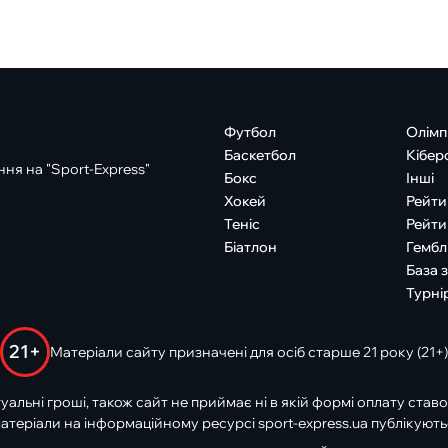
Футбол
Олімп
Баскетбол
Кібер
ня на "Sport-Express"
Бокс
Інші
Хокей
Рейти
Теніс
Рейти
Біатлон
Гембл
База 
Турні
21+
Матеріали сайту призначені для осіб старше 21 року (21+)
туальні гроші, також сайт не приймає ні в якій формі оплату ставо
атеріали на інформаційному ресурсі sport-express.ua публікують