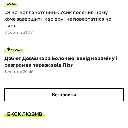
Бокс
«Я не інопланетянин»: Усик пояснив, чому
хоче завершити кар’єру і не повертатися на
ринг
8 серпня 21:03
Футбол
Дебют Довбика за Болонью: вихід на заміну і
розгромна поразка від Пізи
8 серпня 20:46
Всі новини
ЕКСКЛЮЗИВ