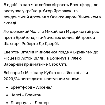
В одній із пар між собою зіграють Брентфорд, де
виступає українець Єгор Ярмолюк, та
лондонський Арсенал з Олександром Зінченком у
складі.
Лондонський Челсі з Михайлом Мудриком зіграє
проти Брайтона, який очолює колишній тренер
Шахтаря Роберто Де Дзербі.
Евертон Віталія Миколенка поїде у Бірмінгем до
місцевої Астон Вілли, а Борнмут з Іллею
Забарним прийматиме Сток Сіті.
Всі пари 1/16 фіналу Кубка англійської ліги
2023/24 виглядають наступним чином:
Брентфорд – Арсенал
Челсі – Брайтон
Ліверпуль – Лестер