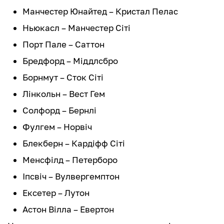
Манчестер Юнайтед – Кристал Пелас
Ньюкасл – Манчестер Сіті
Порт Пале – Саттон
Бредфорд – Міддлсбро
Борнмут – Сток Сіті
Лінкольн – Вест Гем
Солфорд – Бернлі
Фулгем – Норвіч
Блекберн – Кардіфф Сіті
Менсфілд – Петерборо
Іпсвіч – Вулвергемптон
Ексетер – Лутон
Астон Вілла – Евертон