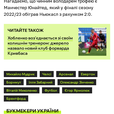
Нагадаємо, що чинним володарем трофею є
Манчестер Юнайтед, який у фіналі сезону
2022/23 обіграв Ньюкасл з рахунком 2:0.
ЧИТАЙТЕ ТАКОЖ
Хобленко воз'єднається зі своїм
колишнім тренером: джерело
назвало новий клуб форварда
Кривбаса
Михайло Мудрик
Челсі
Арсенал
Евертон
Борнмут
Ілля Забарний
Олександр Зінченко
Віталій Миколенко
Футбол
Єгор Ярмолюк
Брентфорд
БУКМЕКЕРИ УКРАЇНИ