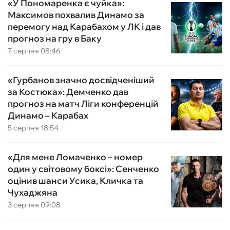
«У Пономаренка є чуйка»:
Максимов похвалив Динамо за
перемогу над Карабахом у ЛК і дав
прогноз на гру в Баку
7 серпня 08:46
«Гурбанов значно досвідченіший
за Костюка»: Демченко дав
прогноз на матч Ліги конференцій
Динамо – Карабах
5 серпня 18:54
«Для мене Ломаченко – номер
один у світовому боксі»: Сенченко
оцінив шанси Усика, Кличка та
Чухаджяна
3 серпня 09:08