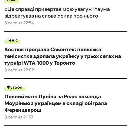
«Це справді привертає мою увагу»: Ітаума
відреагував на слова Усика про нього
8 серпня 22:54
Теніс
Костюк програла Свьонтек: польська
тенісистка здолала українку у трьох сетах на
турнірі WTA 1000 у Торонто
8 серпня 22:02
Футбол
Повний матч Луніна за Реал: команда
Моурінью з українцем в складі обіграла
Ференцварош
8 серпня 21:53