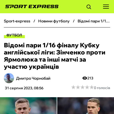
sport-express
новини футболу
Відомі пари 1/16 фіналу Кубку англійської ліги: Зінченко проти Ярмолюка та інші матчі за участю українців
ФУТБОЛ
ФУТБОЛ
БАСКЕТБОЛ
Відомі пари 1/16 фіналу Кубку
англійської ліги: Зінченко проти
БОКС
Ярмолюка та інші матчі за
участю українців
ХОКЕЙ
Дмитро Чорнобай
213
ТЕНІС
★
★
★
★
★
★
★
★
★
★
0 голосів
31 серпня 2023, 08:56
КІБЕРСПОРТ
ЧС-2026