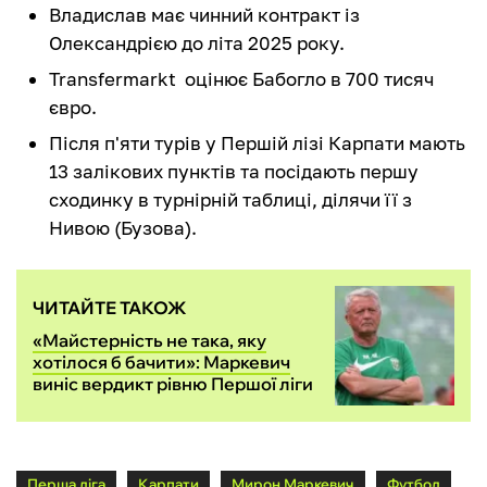
Владислав має чинний контракт із
Олександрією до літа 2025 року.
Transfermarkt оцінює Бабогло в 700 тисяч
євро.
Після п'яти турів у Першій лізі Карпати мають
13 залікових пунктів та посідають першу
сходинку в турнірній таблиці, ділячи її з
Нивою (Бузова).
ЧИТАЙТЕ ТАКОЖ
«Майстерність не така, яку
хотілося б бачити»: Маркевич
виніс вердикт рівню Першої ліги
Перша ліга
Карпати
Мирон Маркевич
Футбол