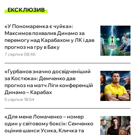
ЕКСКЛЮЗИВ
«У Пономаренка є чуйка»:
Максимов похвалив Динамо за
перемогу над Карабахом у ЛК і дав
прогноз на гру в Баку
7 серпня 08:46
«Гурбанов значно досвідченіший
за Костюка»: Демченко дав
прогноз на матч Ліги конференцій
Динамо – Карабах
5 серпня 18:54
«Для мене Ломаченко – номер
один у світовому боксі»: Сенченко
оцінив шанси Усика, Кличка та