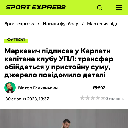
sport-express
новини футболу
Маркевич підписав у Карпати капітана клубу УПЛ: трансфер обійдеться у пристойну суму, джерело повідомило деталі
ФУТБОЛ
ФУТБОЛ
БАСКЕТБОЛ
Маркевич підписав у Карпати
капітана клубу УПЛ: трансфер
БОКС
обійдеться у пристойну суму,
джерело повідомило деталі
ХОКЕЙ
Віктор Глухенький
502
ТЕНІС
★
★
★
★
★
★
★
★
★
★
0 голосів
30 серпня 2023, 13:37
КІБЕРСПОРТ
ЧС-2026