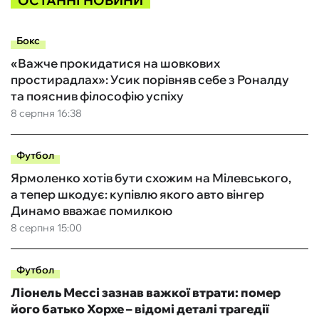
ОСТАННІ НОВИНИ
Бокс
«Важче прокидатися на шовкових
простирадлах»: Усик порівняв себе з Роналду
та пояснив філософію успіху
8 серпня 16:38
Футбол
Ярмоленко хотів бути схожим на Мілевського,
а тепер шкодує: купівлю якого авто вінгер
Динамо вважає помилкою
8 серпня 15:00
Футбол
Ліонель Мессі зазнав важкої втрати: помер
його батько Хорхе – відомі деталі трагедії