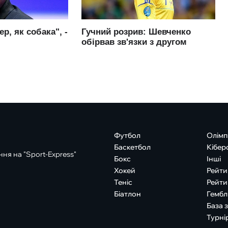
Футбол
Олімп
Баскетбол
Кібер
ня на "Sport-Express"
Бокс
Інші
Хокей
Рейти
Теніс
Рейти
Біатлон
Гембл
База 
Турні