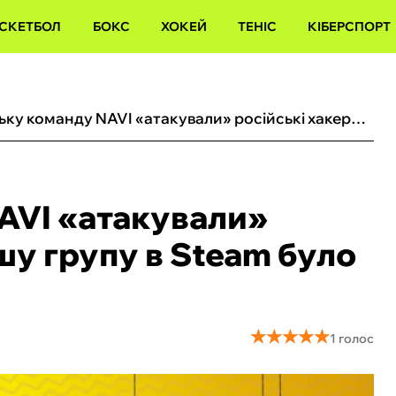
СКЕТБОЛ
БОКС
ХОКЕЙ
ТЕНІС
КІБЕРСПОРТ
Українську команду NAVI «атакували» російські хакери: «Нашу групу в Steam було зламано‎»
AVI «атакували»
шу групу в Steam було
★
★
★
★
★
★
★
★
★
★
1 голос