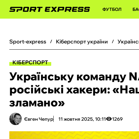
ФУТБОЛ
БА
sport-express
кіберспорт україни
КІБЕРСПОРТ
Українську команду N
російські хакери: «На
зламано‎»
Євген Чепур
11 жовтня 2025, 10:11
1269