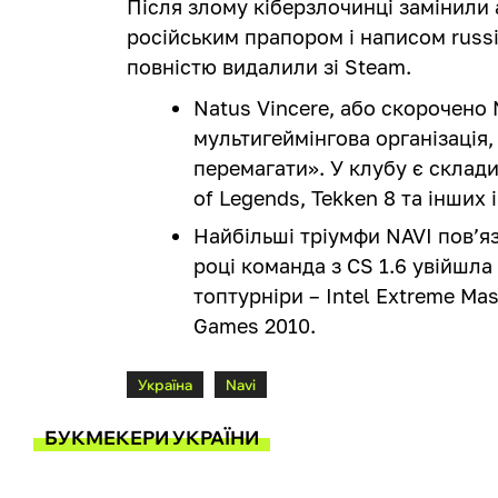
Після злому кіберзлочинці замінили 
російським прапором і написом russi
повністю видалили зі Steam.
Natus Vincere, або скорочено 
мультигеймінгова організація
перемагати». У клубу є склади 
of Legends, Tekken 8 та інших і
Найбільші тріумфи NAVI пов’яза
році команда з CS 1.6 увійшла
топтурніри – Intel Extreme Mas
Games 2010.
Україна
Navi
БУКМЕКЕРИ УКРАЇНИ