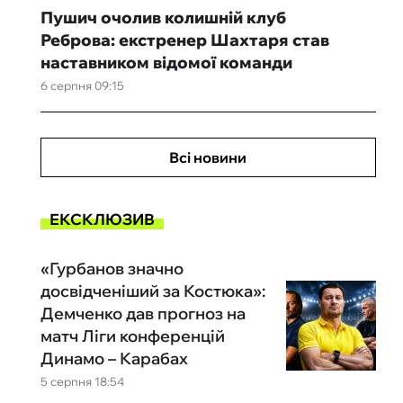
Пушич очолив колишній клуб
Реброва: екстренер Шахтаря став
наставником відомої команди
6 серпня 09:15
Всі новини
ЕКСКЛЮЗИВ
«Гурбанов значно
досвідченіший за Костюка»:
Демченко дав прогноз на
матч Ліги конференцій
Динамо – Карабах
5 серпня 18:54