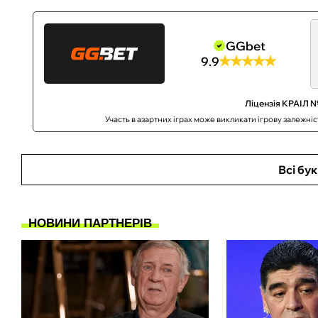
GGbet
9.9
Ліцензія КРАІЛ №
Участь в азартних іграх може викликати ігрову залежні
Всі бу