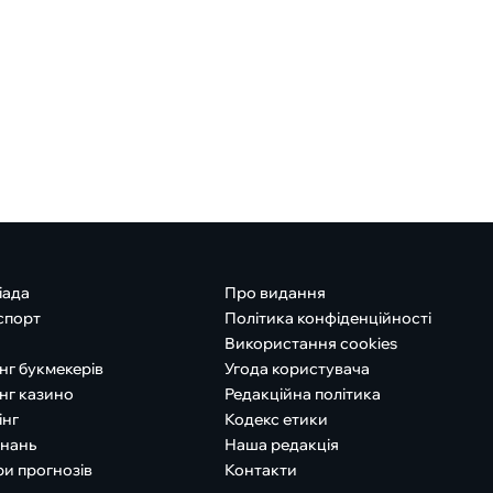
іада
Про видання
спорт
Політика конфіденційності
Використання cookies
нг букмекерів
Угода користувача
нг казино
Редакційна політика
інг
Кодекс етики
знань
Наша редакція
ри прогнозів
Контакти