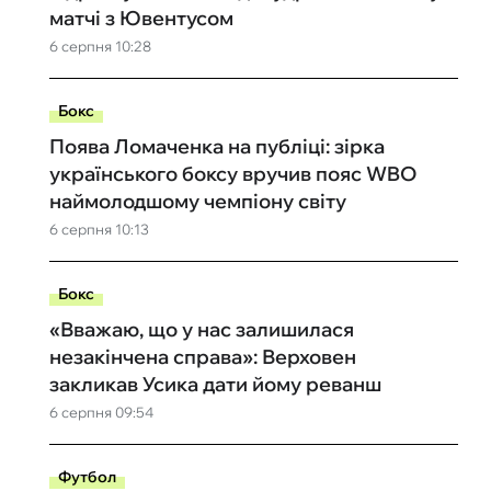
матчі з Ювентусом
6 серпня 10:28
Бокс
Поява Ломаченка на публіці: зірка
українського боксу вручив пояс WBO
наймолодшому чемпіону світу
6 серпня 10:13
Бокс
«Вважаю, що у нас залишилася
незакінчена справа»: Верховен
закликав Усика дати йому реванш
6 серпня 09:54
Футбол