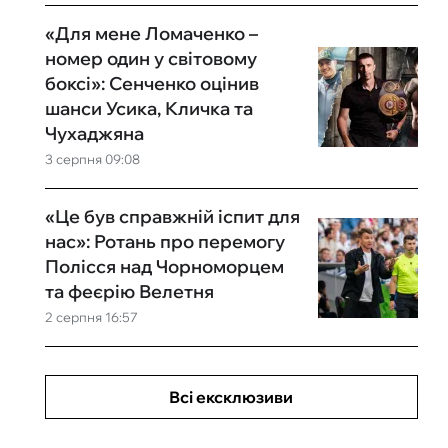
«Для мене Ломаченко –
номер один у світовому
боксі»: Сенченко оцінив
шанси Усика, Кличка та
Чухаджяна
3 серпня 09:08
«Це був справжній іспит для
нас»: Ротань про перемогу
Полісся над Чорноморцем
та феєрію Велетня
2 серпня 16:57
Всі ексклюзиви