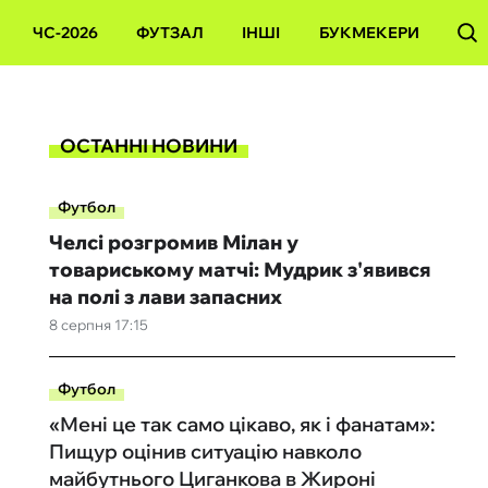
ЧС-2026
ФУТЗАЛ
ІНШІ
БУКМЕКЕРИ
ОСТАННІ НОВИНИ
Футбол
Челсі розгромив Мілан у
товариському матчі: Мудрик з'явився
на полі з лави запасних
8 серпня 17:15
Футбол
«Мені це так само цікаво, як і фанатам»:
Пищур оцінив ситуацію навколо
майбутнього Циганкова в Жироні