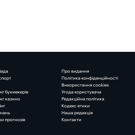
іада
Про видання
спорт
Політика конфіденційності
Використання cookies
нг букмекерів
Угода користувача
нг казино
Редакційна політика
інг
Кодекс етики
знань
Наша редакція
ри прогнозів
Контакти