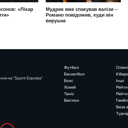
Футбол
Олімп
Баскетбол
Кібер
ня на "Sport-Express"
Бокс
Інші
Хокей
Рейти
Теніс
Рейти
Біатлон
Гембл
База 
Турні