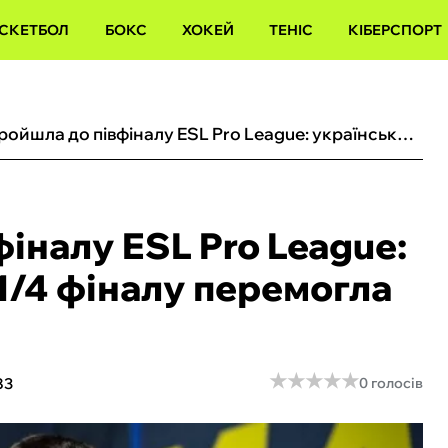
СКЕТБОЛ
БОКС
ХОКЕЙ
ТЕНІС
КІБЕРСПОРТ
Monte пройшла до півфіналу ESL Pro League: українська команда в 1/4 фіналу перемогла фаворита
іналу ESL Pro League:
1/4 фіналу перемогла
★
★
★
★
★
★
★
★
★
★
83
0 голосів