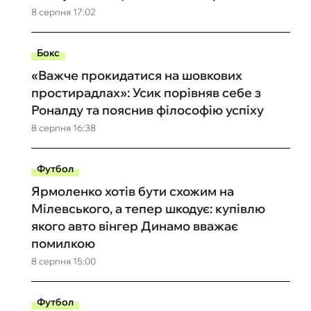
8 серпня 17:02
Бокс
«Важче прокидатися на шовкових
простирадлах»: Усик порівняв себе з
Роналду та пояснив філософію успіху
8 серпня 16:38
Футбол
Ярмоленко хотів бути схожим на
Мілевського, а тепер шкодує: купівлю
якого авто вінгер Динамо вважає
помилкою
8 серпня 15:00
Футбол