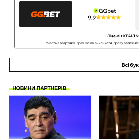
GGbet
9.9
Ліцензія КРАІЛ №
Участь в азартних іграх може викликати ігрову залежні
Всі бу