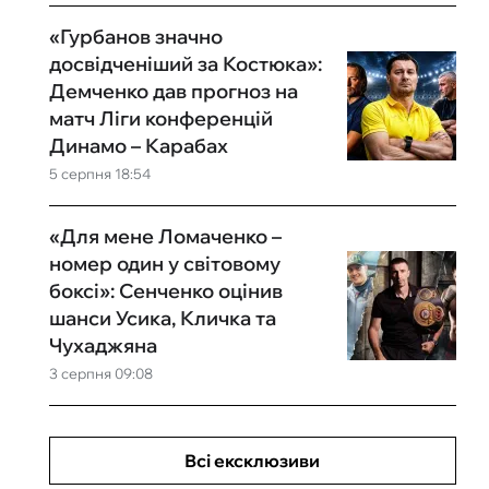
«Гурбанов значно
досвідченіший за Костюка»:
Демченко дав прогноз на
матч Ліги конференцій
Динамо – Карабах
5 серпня 18:54
«Для мене Ломаченко –
номер один у світовому
боксі»: Сенченко оцінив
шанси Усика, Кличка та
Чухаджяна
3 серпня 09:08
Всі ексклюзиви