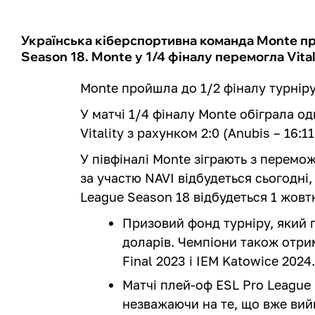
Українська кіберспортивна команда Monte пр
Season 18. Monte у 1/4 фіналу перемогла Vitali
Monte пройшла до 1/2 фіналу турніру
У матчі 1/4 фіналу Monte обіграла о
Vitality з рахунком 2:0 (Anubis – 16:11
У півфіналі Monte зіграють з переможц
за участю NAVI відбудеться сьогодні,
League Season 18 відбудеться 1 жовт
Призовий фонд турніру, який п
доларів. Чемпіони також отри
Final 2023 і IEM Katowice 2024
Матчі плей-оф ESL Pro League
незважаючи на те, що вже вийш