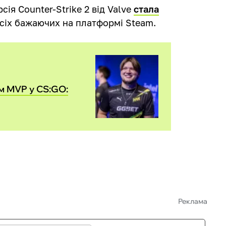
сія Counter-Strike 2 від Valve
стала
сіх бажаючих на платформі Steam.
м MVP у CS:GO:
Реклама