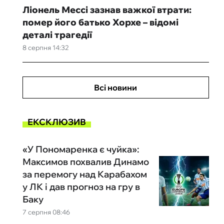
Ліонель Мессі зазнав важкої втрати:
помер його батько Хорхе – відомі
деталі трагедії
8 серпня 14:32
Всі новини
ЕКСКЛЮЗИВ
«У Пономаренка є чуйка»:
Максимов похвалив Динамо
за перемогу над Карабахом
у ЛК і дав прогноз на гру в
Баку
7 серпня 08:46