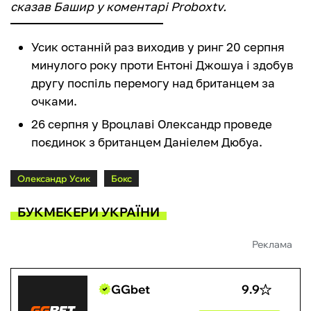
сказав Башир у коментарі Рroboxtv.
Усик останній раз виходив у ринг 20 серпня
минулого року проти Ентоні Джошуа і здобув
другу поспіль перемогу над британцем за
очками.
26 серпня у Вроцлаві Олександр проведе
поєдинок з британцем Даніелем Дюбуа.
Олександр Усик
Бокс
БУКМЕКЕРИ УКРАЇНИ
Реклама
GGbet
9.9