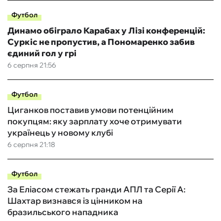
Футбол
Динамо обіграло Карабах у Лізі конференцій:
Суркіс не пропустив, а Пономаренко забив
єдиний гол у грі
6 серпня 21:56
Футбол
Циганков поставив умови потенційним
покупцям: яку зарплату хоче отримувати
українець у новому клубі
6 серпня 21:18
Футбол
За Еліасом стежать гранди АПЛ та Серії А:
Шахтар визнався із цінником на
бразильського нападника