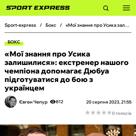
sport-express
бокс
«Мої знання про Усика залишилися»: екстренер нашого чемпіона допомагає Дюбуа підготуватися до бою з українцем
ФУТБОЛ
БОКС
БАСКЕТБОЛ
«Мої знання про Усика
залишилися»: екстренер нашого
БОКС
чемпіона допомагає Дюбуа
підготуватися до бою з
ХОКЕЙ
українцем
ТЕНІС
Євген Чепур
812
20 серпня 2023, 21:55
★
★
★
★
★
★
★
★
★
★
0 голосів
КІБЕРСПОРТ
ЧС-2026