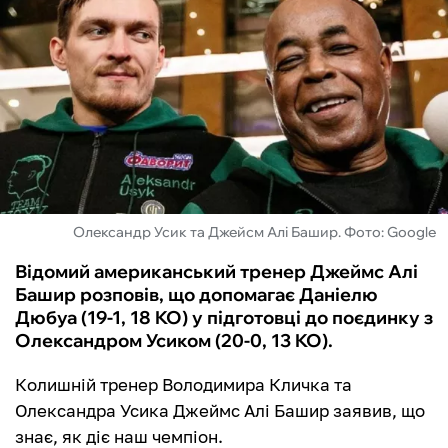
ФУТЗАЛ
ІНШІ
БУКМЕКЕРИ
Олександр Усик та Джейсм Алі Башир. Фото: Google
Відомий американський тренер Джеймс Алі
Башир розповів, що допомагає Даніелю
Дюбуа (19-1, 18 KO) у підготовці до поєдинку з
Олександром Усиком (20-0, 13 KO).
Колишній тренер Володимира Кличка та
Олександра Усика Джеймс Алі Башир заявив, що
знає, як діє наш чемпіон.