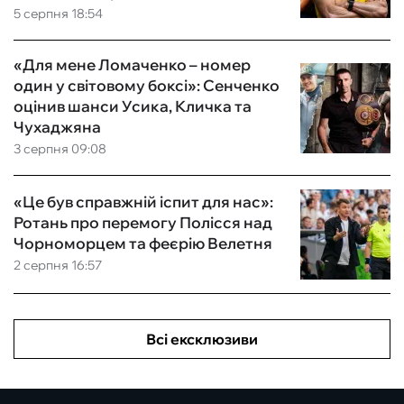
5 серпня 18:54
«Для мене Ломаченко – номер
один у світовому боксі»: Сенченко
оцінив шанси Усика, Кличка та
Чухаджяна
3 серпня 09:08
«Це був справжній іспит для нас»:
Ротань про перемогу Полісся над
Чорноморцем та феєрію Велетня
2 серпня 16:57
Всі ексклюзиви