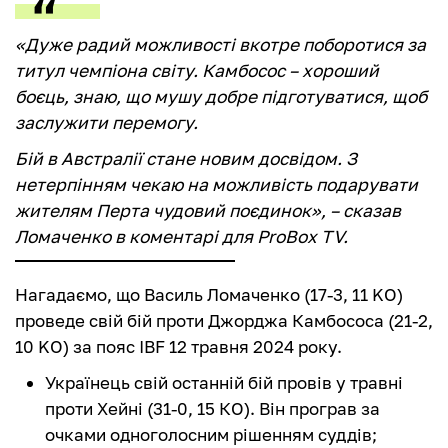
«Дуже радий можливості вкотре поборотися за
титул чемпіона світу. Камбосос – хороший
боєць, знаю, що мушу добре підготуватися, щоб
заслужити перемогу.
Бій в Австралії стане новим досвідом. З
нетерпінням чекаю на можливість подарувати
жителям Перта чудовий поєдинок», – сказав
Ломаченко в коментарі для ProBox TV.
Нагадаємо, що Василь Ломаченко (17-3, 11 KO)
проведе свій бій проти Джорджа Камбососа (21-2,
10 KO) за пояс IBF 12 травня 2024 року.
Українець свій останній бій провів у травні
проти Хейні (31-0, 15 КО). Він програв за
очками одноголосним рішенням суддів;