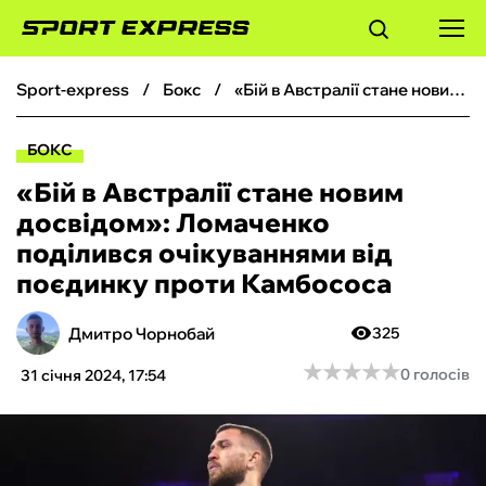
sport-express
бокс
«Бій в Австралії стане новим досвідом»: Ломаченко поділився очікуваннями від поєдинку проти Камбососа
ФУТБОЛ
БОКС
БАСКЕТБОЛ
«Бій в Австралії стане новим
досвідом»: Ломаченко
БОКС
поділився очікуваннями від
поєдинку проти Камбососа
ХОКЕЙ
Дмитро Чорнобай
325
ТЕНІС
★
★
★
★
★
★
★
★
★
★
0 голосів
31 січня 2024, 17:54
КІБЕРСПОРТ
ЧС-2026