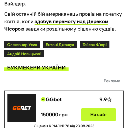
Вайлдер.
Свій останній бій американець провів на початку
квітня, коли
здобув перемогу над Дереком
Чісорою
завдяки роздільному рішенню суддів.
Олександр Усик
Ентоні Джошуа
Тайсон Ф'юрі
Андрій Новицький
БУКМЕКЕРИ УКРАЇНИ
Реклама
GGbet
9.9
150000 грн
На сайт
Ліцензія КРАІЛ № 78 від 23.08.2023