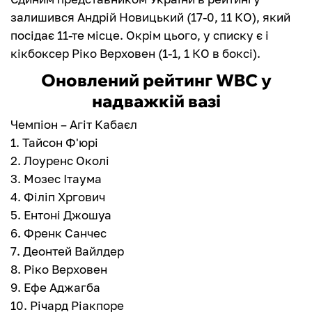
залишився Андрій Новицький (17-0, 11 КО), який
посідає 11-те місце. Окрім цього, у списку є і
кікбоксер Ріко Верховен (1-1, 1 КО в боксі).
Оновлений рейтинг WBC у
надважкій вазі
Чемпіон – Агіт Кабаєл
1. Тайсон Ф'юрі
2. Лоуренс Околі
3. Мозес Ітаума
4. Філіп Хргович
5. Ентоні Джошуа
6. Френк Санчес
7. Деонтей Вайлдер
8. Ріко Верховен
9. Ефе Аджагба
10. Річард Ріакпоре