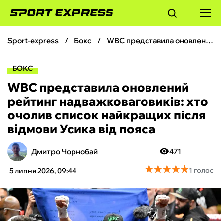
sport-express
бокс
WBC представила оновлений рейтинг надважковаговиків: хто очолив список найкращих після відмови Усика від пояса
ФУТБОЛ
БОКС
БАСКЕТБОЛ
WBC представила оновлений
рейтинг надважковаговиків: хто
БОКС
очолив список найкращих після
відмови Усика від пояса
ХОКЕЙ
Дмитро Чорнобай
471
ТЕНІС
★
★
★
★
★
★
★
★
★
★
1 голос
5 липня 2026, 09:44
КІБЕРСПОРТ
ЧС-2026