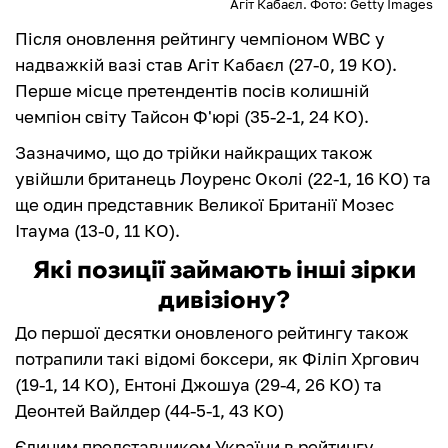
Агіт Кабаєл. Фото: Getty Images
Після оновлення рейтингу чемпіоном WBC у
надважкій вазі став Агіт Кабаєл (27-0, 19 КО).
Перше місце претендентів посів колишній
чемпіон світу Тайсон Ф'юрі (35-2-1, 24 КО).
Зазначимо, що до трійки найкращих також
увійшли британець Лоуренс Околі (22-1, 16 КО) та
ще один представник Великої Британії Мозес
Ітаума (13-0, 11 КО).
Які позиції займають інші зірки
дивізіону?
До першої десятки оновленого рейтингу також
потрапили такі відомі боксери, як Філіп Хргович
(19-1, 14 КО), Ентоні Джошуа (29-4, 26 КО) та
Деонтей Вайлдер (44-5-1, 43 КО)
Єдиним представником України в рейтингу