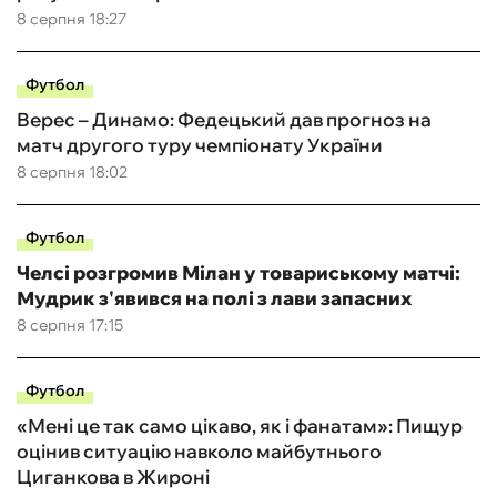
8 серпня 18:27
Футбол
Верес – Динамо: Федецький дав прогноз на
матч другого туру чемпіонату України
8 серпня 18:02
Футбол
Челсі розгромив Мілан у товариському матчі:
Мудрик з'явився на полі з лави запасних
8 серпня 17:15
Футбол
«Мені це так само цікаво, як і фанатам»: Пищур
оцінив ситуацію навколо майбутнього
Циганкова в Жироні