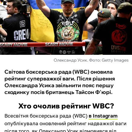
ФУТЗАЛ
ІНШІ
БУКМЕКЕРИ
Олександр Усик. Фото: Getty Images
Світова боксерська рада (WBC) оновила
рейтинг суперважкої ваги. Після рішення
Олександра Усика звільнити пояс першу
сходинку посів британець Тайсон Ф'юрі.
Хто очолив рейтинг WBC?
Всесвітня боксерська рада (WBC)
в Instagram
опублікувала оновлений рейтинг надважкої ваги
після того, як Олександр Усик відмовився від