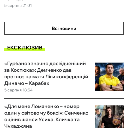
5 серпня 21:01
Всі новини
ЕКСКЛЮЗИВ
«Гурбанов значно досвідченіший
за Костюка»: Демченко дав
прогноз на матч Ліги конференцій
Динамо – Карабах
5 серпня 18:54
«Для мене Ломаченко – номер
один у світовому боксі»: Сенченко
оцінив шанси Усика, Кличка та
Чухаджяна