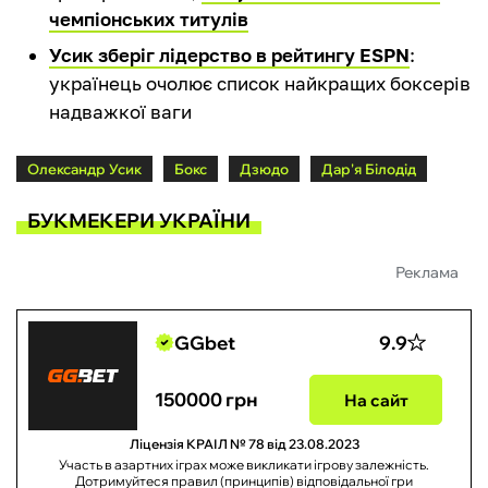
чемпіонських титулів
Усик зберіг лідерство в рейтингу ESPN
:
українець очолює список найкращих боксерів
надважкої ваги
Олександр Усик
Бокс
Дзюдо
Дар'я Білодід
БУКМЕКЕРИ УКРАЇНИ
Реклама
GGbet
9.9
150000 грн
На сайт
Ліцензія КРАІЛ № 78 від 23.08.2023
Участь в азартних іграх може викликати ігрову залежність.
Дотримуйтеся правил (принципів) відповідальної гри