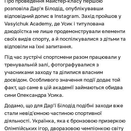
Про проведення майстер-класу першою
розповіла Дар'я Білодід, опублікувавши
відповідний допис в Instagram. Захід пройшов у
Vasylchuk Academy, де Усик і титулована
дзюдоїстка не лише продемонстрували елементи
своїх видів спорту, а й поспілкувалися з дітьми та
відповіли на їхні запитання.
Під час зустрічі спортсмени разом працювали у
тренувальній залі, фотографувалися з
учасниками заходу та ділилися власним
досвідом. Особливого значення події додає той
факт, що саме в цій академії займаються обидва
сини Олександра Усика.
Додамо, що для Дар'ї Білодід подібні заходи вже
стали невід'ємною частиною спортивної
діяльності. Українка, яка є бронзовою призеркою
Олімпійських ігор, дворазовою чемпіонкою світу