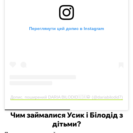
Переглянути цей допис в Instagram
Допис, поширений DARIA BILODID🇺🇦🥋 (@dariabilodid7)
Чим займалися Усик і Білодід з
дітьми?