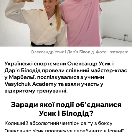
ФУТЗАЛ
ІНШІ
БУКМЕКЕРИ
Олександр Усик і Дар'я Білодід. Фото: Instagram
Українські спортсмени Олександр Усик і
Дар'я Білодід провели спільний майстер-клас
у Марбельї, поспілкувалися з учнями
Vasylchuk Academy та взяли участь у
відкритому тренуванні.
Заради якої події об'єдналися
Усик і Білодід?
Колишній абсолютний чемпіон світу з боксу
Олександр Усик продовжує перебувати в Іспанії,