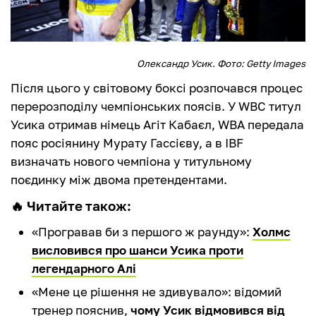
Олександр Усик. Фото: Getty Images
Після цього у світовому боксі розпочався процес
перерозподілу чемпіонських поясів. У WBC титул
Усика отримав німець Агіт Кабаєл, WBA передала
пояс росіянину Мурату Гассієву, а в IBF
визначать нового чемпіона у титульному
поєдинку між двома претендентами.
🔥 Читайте також:
«Програвав би з першого ж раунду»:
Холмс
висловився про шанси Усика проти
легендарного Алі
«‎Мене це рішення не здивувало»: відомий
тренер пояснив,
чому Усик відмовився від