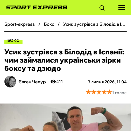
sport-express
бокс
Усик зустрівся з Білодід в Іспанії: чим займалися українськи зірки боксу та дзюдо
ФУТБОЛ
БОКС
БАСКЕТБОЛ
Усик зустрівся з Білодід в Іспанії:
чим займалися українськи зірки
БОКС
боксу та дзюдо
ХОКЕЙ
Євген Чепур
411
3 липня 2026, 11:04
★
★
★
★
★
★
★
★
★
★
1 голос
ТЕНІС
КІБЕРСПОРТ
ЧС-2026