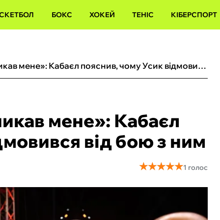
СКЕТБОЛ
БОКС
ХОКЕЙ
ТЕНІС
КІБЕРСПОРТ
«Я не думаю, що він уникав мене»: Кабаєл пояснив, чому Усик відмовився від бою з ним
никав мене»: Кабаєл
дмовився від бою з ним
★
★
★
★
★
★
★
★
★
★
1 голос