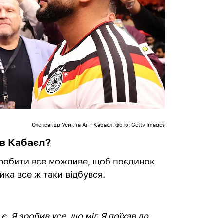
Олександр Усик та Агіт Кабаєл, фото: Getty Images
в Кабаєл?
зробити все можливе, щоб поєдинок
ика все ж таки відбувся.
є. Я зробив усе, що міг. Я поїхав до