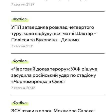
7 серпня 21:37
Футбол
УПЛ затвердила розклад четвертого
туру: коли відбудуться матчі Шахтар –
Полісся та Буковина – Динамо
7 серпня 21:11
Футбол
«Черговий доказ терору»: УАФ рішуче
засудила російський удар по стадіону
«Чорноморець» в Одесі
7 серпня 20:32
Футбол
ЗСУ взяли в полон Мохамеда Салаха: