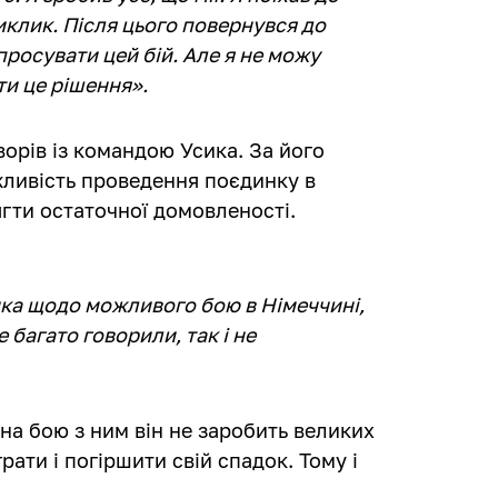
иклик. Після цього повернувся до
просувати цей бій. Але я не можу
ти це рішення».
орів із командою Усика. За його
ливість проведення поєдинку в
ягти остаточної домовленості.
ка щодо можливого бою в Німеччині,
 багато говорили, так і не
 на бою з ним він не заробить великих
ати і погіршити свій спадок. Тому і