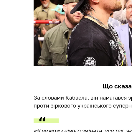
Що сказа
За словами Кабаєла, він намагався 
проти зіркового українського суперн
«Я не можу нічого змінити, усе так, як 