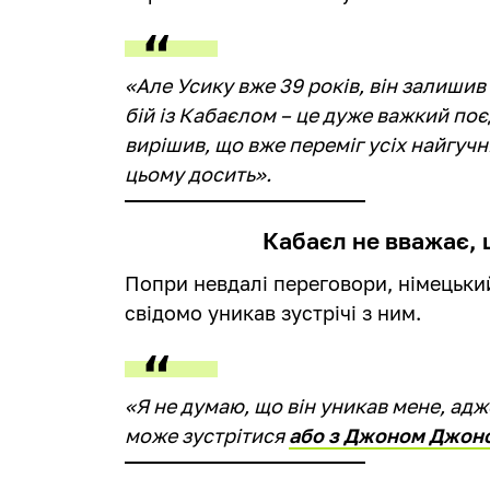
«Але Усику вже 39 років, він залиши
бій із Кабаєлом – це дуже важкий поєд
вирішив, що вже переміг усіх найгучн
цьому досить».
Кабаєл не вважає, 
Попри невдалі переговори, німецьки
свідомо уникав зустрічі з ним.
«Я не думаю, що він уникав мене, адж
може зустрітися
або з Джоном Джонс