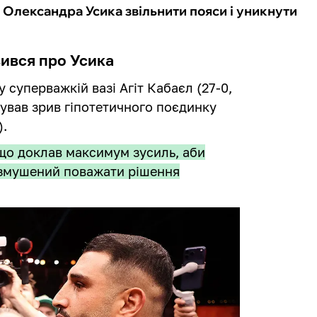
 Олександра Усика звільнити пояси і уникнути
ився про Усика
 суперважкій вазі Агіт Кабаєл (27-0,
вав зрив гіпотетичного поєдинку
).
що доклав максимум зусиль, аби
 змушений поважати рішення