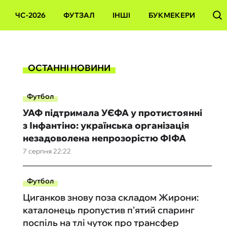
ЧС-2026
ФУТЗАЛ
ІНШІ
БУКМЕКЕРИ
ОСТАННІ НОВИНИ
Футбол
УАФ підтримала УЄФА у протистоянні
з Інфантіно: українська організація
незадоволена непрозорістю ФІФА
7 серпня 22:22
Футбол
Циганков знову поза складом Жирони:
каталонець пропустив п'ятий спаринг
поспіль на тлі чуток про трансфер