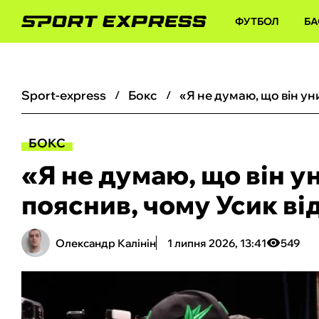
ФУТБОЛ
БА
sport-express
бокс
БОКС
«Я не думаю, що він у
пояснив, чому Усик ві
Олександр Калінін
1 липня 2026, 13:41
549