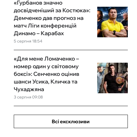
«Гурбанов значно
досвідченіший за Костюка»:
Демченко дав прогноз на
матч Ліги конференцій
Динамо – Карабах
5 серпня 18:54
«Для мене Ломаченко –
номер один у світовому
боксі»: Сенченко оцінив
шанси Усика, Кличка та
Чухаджяна
3 серпня 09:08
Всі ексклюзиви