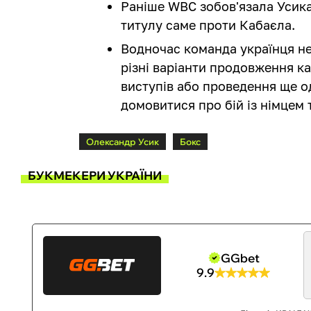
Раніше WBC зобов'язала Усика
титулу саме проти Кабаєла.
Водночас команда українця н
різні варіанти продовження к
виступів або проведення ще о
домовитися про бій із німцем т
Олександр Усик
Бокс
БУКМЕКЕРИ УКРАЇНИ
GGbet
9.9