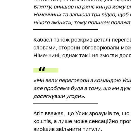
Єгипту, вийшов на ринг, кинув йому в
Німеччини та записав три відео, щоб 
нічого змінити, тому повинен поважа
Кабаєл також розкрив деталі перегов
словами, сторони обговорювали мож
Німеччині, однак так і не змогли дос
«Ми вели переговори з командою Уси
але проблема була в тому, що ми дуже
досягнувши угоди».
Агіт вважає, що Усик зрозумів те, що
коштів, а лише може сенсаційно прогр
вирішив звільнити титули.