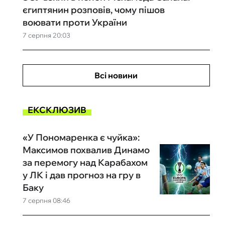
єгиптянин розповів, чому пішов
воювати проти України
7 серпня 20:03
Всі новини
ЕКСКЛЮЗИВ
«У Пономаренка є чуйка»:
Максимов похвалив Динамо
за перемогу над Карабахом
у ЛК і дав прогноз на гру в
Баку
7 серпня 08:46