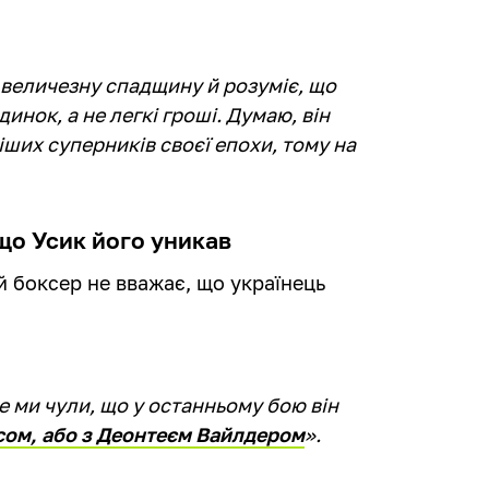
в величезну спадщину й розуміє, що
инок, а не легкі гроші. Думаю, він
іших суперників своєї епохи, тому на
що Усик його уникав
й боксер не вважає, що українець
е ми чули, що у останньому бою він
ом, або з Деонтеєм Вайлдером
».