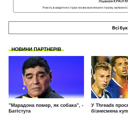
Ліцензія КРАІЛ №
Участь в азартних іграх може викликати ігрову залежні
Всі бу