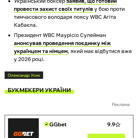
Український боксер
заявив, що готовий
провести захист своїх титулів
у бою проти
тимчасового володаря поясу WBC Агіта
Кабаєла.
Президент WBC Маурісіо Сулейман
анонсував проведення поєдинку між
українцем та німцем
, який має відбутися вже
у 2026 році.
Олександр Усик
БУКМЕКЕРИ УКРАЇНИ
Реклама
GGbet
9.9