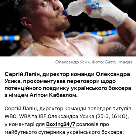
ФУТЗАЛ
ІНШІ
БУКМЕКЕРИ
Олександр Усик. Фото: Getty Images
Сергій Лапін, директор команди Олександра
Усика, прокоментував переговори щодо
потенційного поєдинку українського боксера
з німцем Агітом Кабаєлом.
Сергій Лапін, директор команди володаря титулів
WBC, WBA та IBF Олександра Усика (25-0, 16 КО),
у коментарі для
Boxing24/7
розповів про
майбутнього суперника українського боксера: