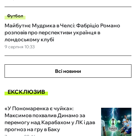
Футбол
Майбутнє Мудрика в Челсі: Фабріціо Романо
розповів про перспективи українця в
лондоському клубі
9 серпня 10:33
Всі новини
ЕКСКЛЮЗИВ
«У Пономаренка є чуйка»:
Максимов похвалив Динамо за
перемогу над Карабахом у ЛК і дав
прогноз на гру в Баку