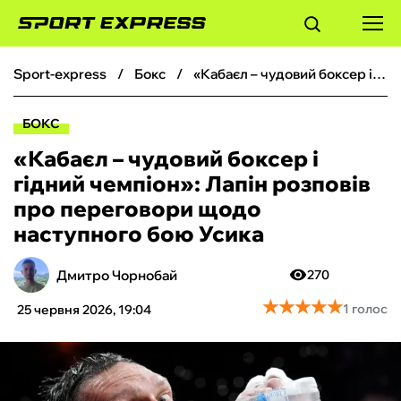
sport-express
бокс
«Кабаєл – чудовий боксер і гідний чемпіон»: Лапін розповів про переговори щодо наступного бою Усика
ФУТБОЛ
БОКС
БАСКЕТБОЛ
«Кабаєл – чудовий боксер і
гідний чемпіон»: Лапін розповів
БОКС
про переговори щодо
наступного бою Усика
ХОКЕЙ
Дмитро Чорнобай
270
ТЕНІС
★
★
★
★
★
★
★
★
★
★
1 голос
25 червня 2026, 19:04
КІБЕРСПОРТ
ЧС-2026