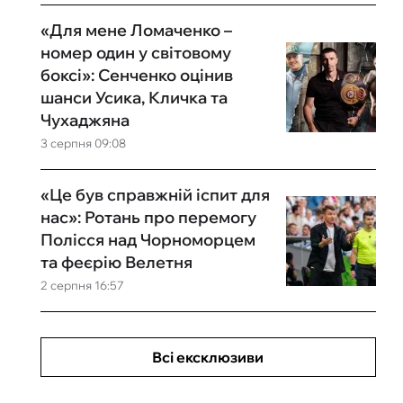
«Для мене Ломаченко –
номер один у світовому
боксі»: Сенченко оцінив
шанси Усика, Кличка та
Чухаджяна
3 серпня 09:08
«Це був справжній іспит для
нас»: Ротань про перемогу
Полісся над Чорноморцем
та феєрію Велетня
2 серпня 16:57
Всі ексклюзиви