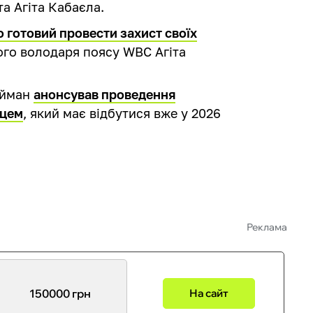
а Агіта Кабаєла.
о готовий провести захист своїх
го володаря поясу WBC Агіта
ейман
анонсував проведення
мцем
, який має відбутися вже у 2026
Реклама
150000 грн
На сайт