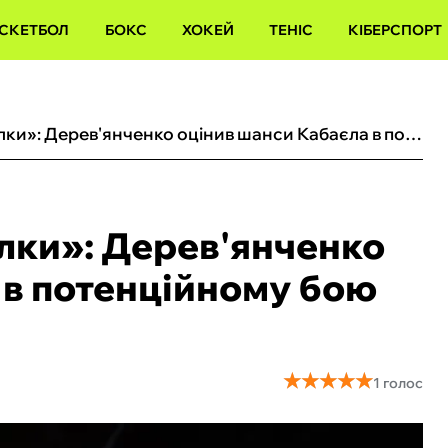
СКЕТБОЛ
БОКС
ХОКЕЙ
ТЕНІС
КІБЕРСПОРТ
«Усик виправить помилки»: Дерев'янченко оцінив шанси Кабаєла в потенційному бою проти українця
лки»: Дерев'янченко
 в потенційному бою
★
★
★
★
★
★
★
★
★
★
1 голос