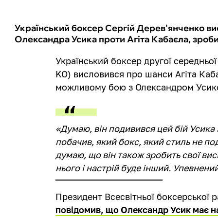
Український боксер Сергій Дерев'янченко в
Олександра Усика проти Агіта Кабаєла, зроби
Український боксер другої середньої 
KO) висловився про шанси Агіта Каба
можливому бою з Олександром Усиком
«Думаю, він подивився цей бій Усика з
побачив, який бокс, який стиль не по
думаю, що він також зробить свої ви
нього і настрій буде інший. Упевнений
Президент Всесвітньої боксерської 
повідомив, що Олександр Усик має н