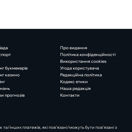
іада
Про видання
спорт
Політика конфіденційності
Використання cookies
нг букмекерів
Угода користувача
нг казино
Редакційна політика
інг
Кодекс етики
знань
Наша редакція
ри прогнозів
Контакти
к та/інших платежів, які пов’язані/можуть бути пов’язані з