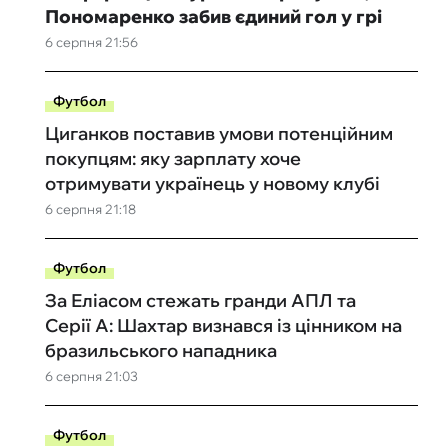
Пономаренко забив єдиний гол у грі
6 серпня 21:56
Футбол
Циганков поставив умови потенційним
покупцям: яку зарплату хоче
отримувати українець у новому клубі
6 серпня 21:18
Футбол
За Еліасом стежать гранди АПЛ та
Серії А: Шахтар визнався із цінником на
бразильського нападника
6 серпня 21:03
Футбол