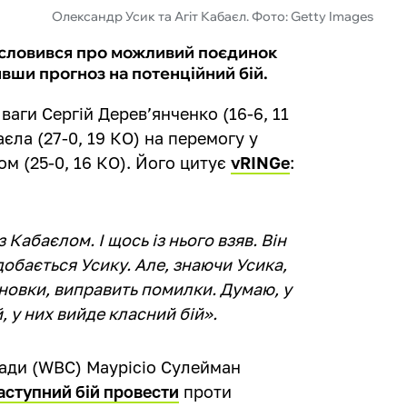
Олександр Усик та Агіт Кабаєл. Фото: Getty Images
исловився про можливий поєдинок
вши прогноз на потенційний бій.
ваги Сергій Деревʼянченко (16-6, 11
єла (27-0, 19 КО) на перемогу у
 (25-0, 16 КО). Його цитує
vRINGe
:
 Кабаєлом. І щось із нього взяв. Він
добається Усику. Але, знаючи Усика,
сновки, виправить помилки. Думаю, у
, у них вийде класний бій».
ради (WBC) Маурісіо Сулейман
аступний бій провести
проти