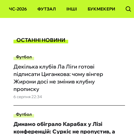
ЧС-2026
ФУТЗАЛ
ІНШІ
БУКМЕКЕРИ
ОСТАННІ НОВИНИ
Футбол
Декілька клубів Ла Ліги готові
підписати Циганкова: чому вінгер
Жирони досі не змінив клубну
прописку
6 серпня 22:34
Футбол
Динамо обіграло Карабах у Лізі
конференцій: Суркіс не пропустив, а