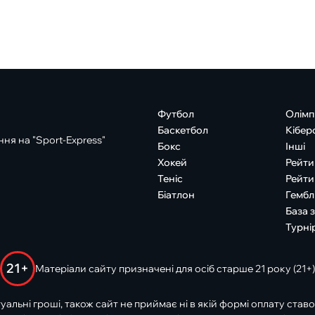
Футбол
Олімп
Баскетбол
Кібер
ня на "Sport-Express"
Бокс
Інші
Хокей
Рейти
Теніс
Рейти
Біатлон
Гембл
База 
Турні
21+
Матеріали сайту призначені для осіб старше 21 року (21+)
туальні гроші, також сайт не приймає ні в якій формі оплату ставо