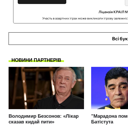
Ліцензія КРАІЛ №
Участь в азартних іграх може викликати ігрову залежні
Всі бу