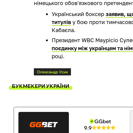
німецького обов'язкового претендент
Український боксер
заявив, щ
титулів
у бою проти тимчасово
Кабаєла.
Президент WBC Маурісіо Сул
поєдинку між українцем та ні
році.
Олександр Усик
БУКМЕКЕРИ УКРАЇНИ
GGbet
9.9