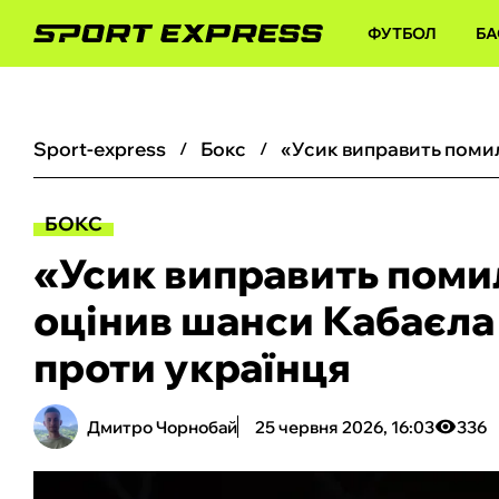
ФУТБОЛ
БА
sport-express
бокс
БОКС
«Усик виправить поми
оцінив шанси Кабаєла
проти українця
Дмитро Чорнобай
25 червня 2026, 16:03
336