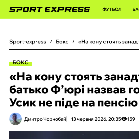
ФУТБОЛ
БА
sport-express
бокс
БОКС
«На кону стоять занад
батько Ф’юрі назвав г
Усик не піде на пенсію
Дмитро Чорнобай
13 червня 2026, 20:35
159