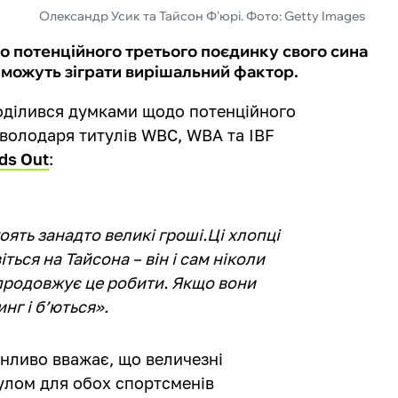
Олександр Усик та Тайсон Ф'юрі. Фото: Getty Images
о потенційного третього поєдинку свого сина
 можуть зіграти вирішальний фактор.
поділився думками щодо потенційного
 володаря титулів WBC, WBA та IBF
ds Out
:
тоять занадто великі гроші.Ці хлопці
ться на Тайсона – він і сам ніколи
 продовжує це робити. Якщо вони
нг і б’ються».
нливо вважає, що величезні
улом для обох спортсменів