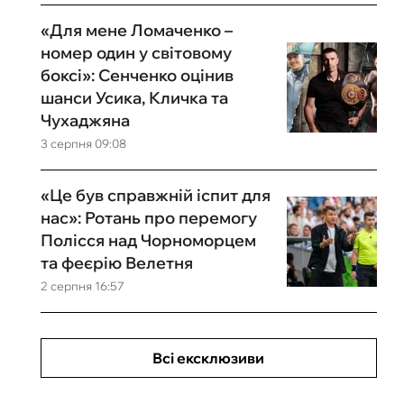
«Для мене Ломаченко –
номер один у світовому
боксі»: Сенченко оцінив
шанси Усика, Кличка та
Чухаджяна
3 серпня 09:08
«Це був справжній іспит для
нас»: Ротань про перемогу
Полісся над Чорноморцем
та феєрію Велетня
2 серпня 16:57
Всі ексклюзиви