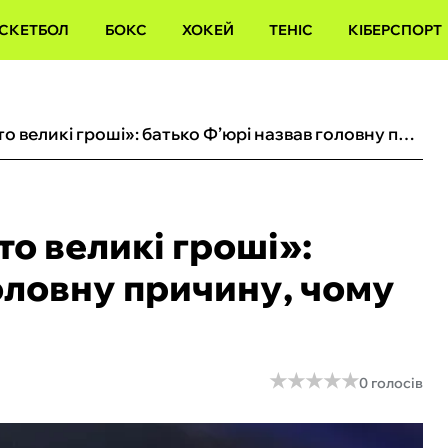
СКЕТБОЛ
БОКС
ХОКЕЙ
ТЕНІС
КІБЕРСПОРТ
«На кону стоять занадто великі гроші»: батько Ф’юрі назвав головну причину, чому Усик не піде на пенсію
то великі гроші»:
оловну причину, чому
★
★
★
★
★
★
★
★
★
★
0 голосів