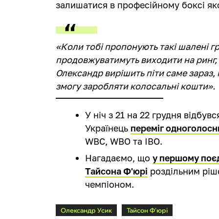
залишатися в професійному боксі як
«Коли тобі пропонують такі шалені гр
продовжуватимуть виходити на ринг, 
Олександр вирішить піти саме зараз, 
змогу заробляти колосальні кошти».
У ніч з 21 на 22 грудня відбув
Українець
переміг одноголосн
WBC, WBO та IBO.
Нагадаємо, що
у першому поє
Тайсона Ф'юрі
роздільним ріш
чемпіоном.
Олександр Усик
Тайсон Ф'юрі