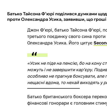
Батько Тайсона Ф’юрі поділився думками щод
проти Олександра Усика, заявивши, що гроші
Джон Ф’юрі, батько Тайсона Ф’юрі, 
третього поєдинку свого сина проти
Олександра Усика. Його цитує
Secon
«Усик не піде на пенсію, бо на кону с
можуть і не завершити кар’єру. Подиві
особливо не прагнув боксувати, але
нещасні вдома, то нехай виходять у ри
Батько британського боксера переко
фінансові гонорари є головним стим