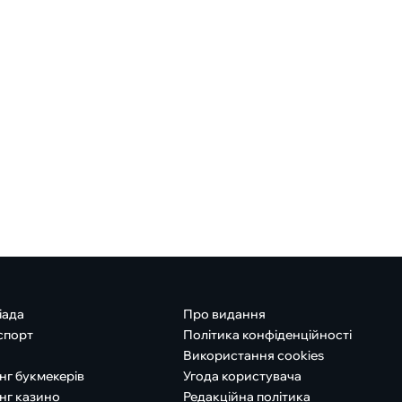
іада
Про видання
спорт
Політика конфіденційності
Використання cookies
нг букмекерів
Угода користувача
нг казино
Редакційна політика