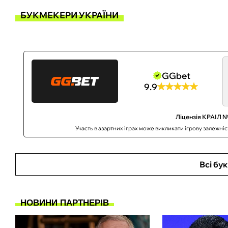
БУКМЕКЕРИ УКРАЇНИ
GGbet
9.9
Ліцензія КРАІЛ №
Участь в азартних іграх може викликати ігрову залежні
Всі бу