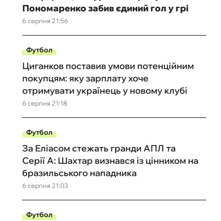
Пономаренко забив єдиний гол у грі
6 серпня 21:56
Футбол
Циганков поставив умови потенційним
покупцям: яку зарплату хоче
отримувати українець у новому клубі
6 серпня 21:18
Футбол
За Еліасом стежать гранди АПЛ та
Серії А: Шахтар визнався із цінником на
бразильського нападника
6 серпня 21:03
Футбол