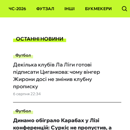
ЧС-2026
ФУТЗАЛ
ІНШІ
БУКМЕКЕРИ
ОСТАННІ НОВИНИ
Футбол
Декілька клубів Ла Ліги готові
підписати Циганкова: чому вінгер
Жирони досі не змінив клубну
прописку
6 серпня 22:34
Футбол
Динамо обіграло Карабах у Лізі
конференцій: Суркіс не пропустив, а