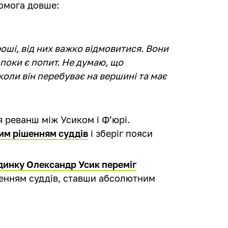
омога довше:
оші, від них важко відмовитися. Вони
поки є попит. Не думаю, що
коли він перебуває на вершині та має
ся реванш між Усиком і Ф’юрі.
им рішенням суддів
і зберіг пояси
динку Олександр Усик переміг
енням суддів, ставши абсолютним