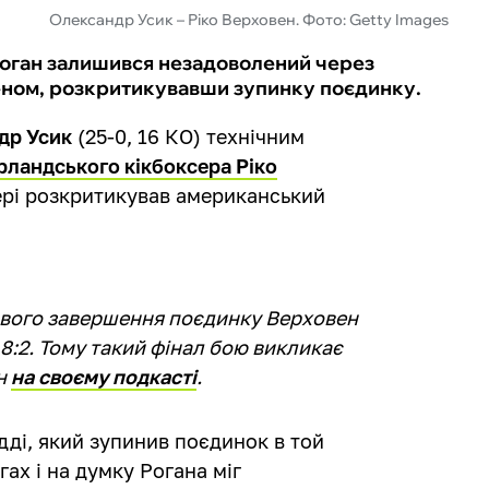
Олександр Усик – Ріко Верховен. Фото: Getty Images
оган залишився незадоволений через
еном, розкритикувавши зупинку поєдинку.
др Усик
(25-0, 16 КО) технічним
ерландського кікбоксера Ріко
фері розкритикував американський
ового завершення поєдинку Верховен
8:2. Тому такий фінал бою викликає
ан
на своєму подкасті
.
дді, який зупинив поєдинок в той
гах і на думку Рогана міг