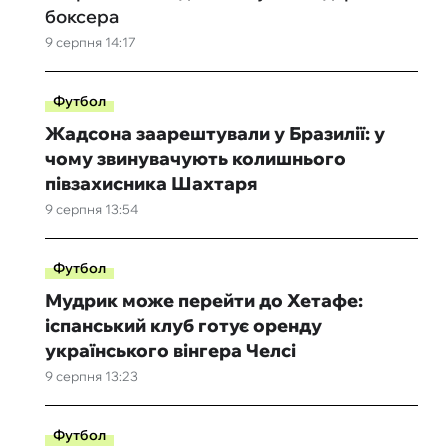
боксера
9 серпня 14:17
Футбол
Жадсона заарештували у Бразилії: у
чому звинувачують колишнього
півзахисника Шахтаря
9 серпня 13:54
Футбол
Мудрик може перейти до Хетафе:
іспанський клуб готує оренду
українського вінгера Челсі
9 серпня 13:23
Футбол