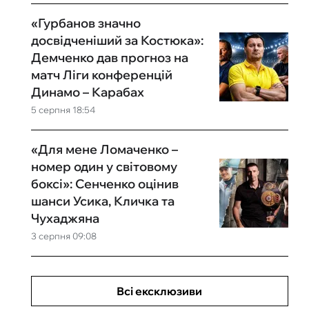
«Гурбанов значно
досвідченіший за Костюка»:
Демченко дав прогноз на
матч Ліги конференцій
Динамо – Карабах
5 серпня 18:54
«Для мене Ломаченко –
номер один у світовому
боксі»: Сенченко оцінив
шанси Усика, Кличка та
Чухаджяна
3 серпня 09:08
Всі ексклюзиви