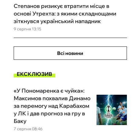
Степанов ризикує втратити місце в
основі Утрехта: з якими складнощами
зіткнувся український нападник
9 серпня 13:15
Всі новини
ЕКСКЛЮЗИВ
«У Пономаренка є чуйка»:
Максимов похвалив Динамо
за перемогу над Карабахом
у ЛК і дав прогноз на гру в
Баку
7 серпня 08:46