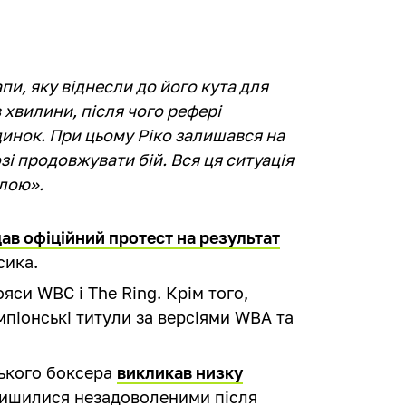
пи, яку віднесли до його кута для
 хвилини, після чого рефері
инок. При цьому Ріко залишався на
зі продовжувати бій. Вся ця ситуація
ілою».
ав офіційний протест на результат
сика.
яси WBC і The Ring. Крім того,
мпіонські титули за версіями WBA та
ського боксера
викликав низку
алишилися незадоволеними після