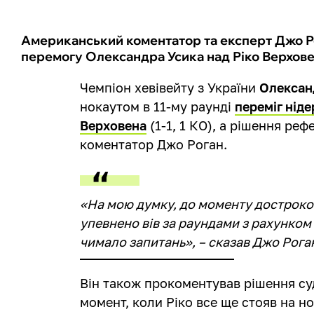
Американський коментатор та експерт Джо Р
перемогу Олександра Усика над Ріко Верхов
Чемпіон хевівейту з України
Олексан
нокаутом в 11-му раунді
переміг нід
Верховена
(1-1, 1 КО), а рішення ре
коментатор Джо Роган.
«На мою думку, до моменту дострок
упевнено вів за раундами з рахунком 
чимало запитань», – сказав Джо Рог
Він також прокоментував рішення су
момент, коли Ріко все ще стояв на но