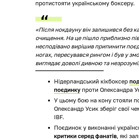
протистояти українському боксеру.
«Після нокдауну він залишився без ка
очищення. На це пішло приблизно пів
несподівано вирішив припинити поєд
ногах, пересувався рингом і був у змо
виглядає доволі дивною та незрозум
Нідерландський кікбоксер
под
поєдинку
проти Олександра У
У цьому бою на кону стояли по
Олександр Усик зберіг свої че
IBF.
Поєдинок у виконанні україн
критики серед фанатів
, які з