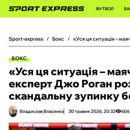
ФУТБОЛ
БА
sport-express
бокс
БОКС
«Уся ця ситуація – ма
експерт Джо Роган р
скандальну зупинку б
Владислав Власенко
30 травня 2026, 20:32
606