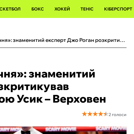
СКЕТБОЛ
БОКС
ХОКЕЙ
ТЕНІС
КІБЕРСПОРТ
«Уся ця ситуація – маячня»: знаменитий експерт Джо Роган розкритикував скандальну зупинку бою Усик – Верховен
ячня»: знаменитий
озкритикував
ою Усик – Верховен
★
★
★
★
★
★
★
★
★
★
2 голоси