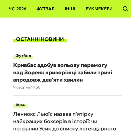
ЧС-2026
ФУТЗАЛ
ІНШІ
БУКМЕКЕРИ
ОСТАННІ НОВИНИ
Футбол
Кривбас здобув вольову перемогу
над Зорею: криворіжці забили тричі
впродовж дев'яти хвилин
9 серпня 14:50
Бокс
Леннокс Льюїс назвав п'ятірку
найкращих боксерів в історії: чи
потрапив Усик до списку легендарного