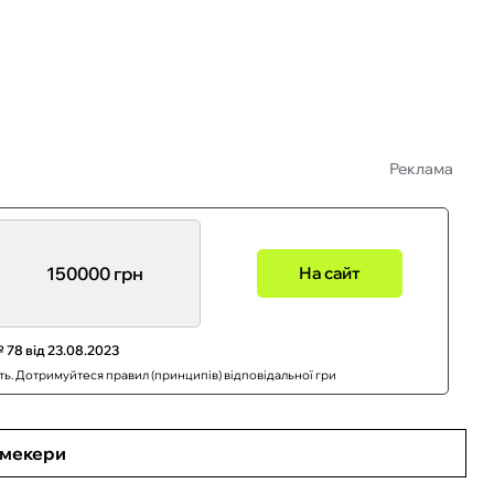
Реклама
150000 грн
На сайт
 78 від 23.08.2023
сть. Дотримуйтеся правил (принципів) відповідальної гри
кмекери