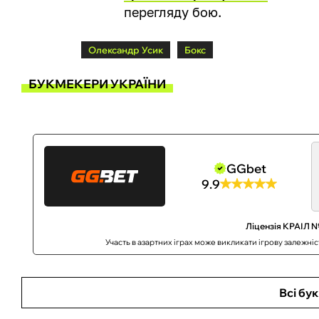
перегляду бою.
Олександр Усик
Бокс
БУКМЕКЕРИ УКРАЇНИ
GGbet
9.9
Ліцензія КРАІЛ №
Участь в азартних іграх може викликати ігрову залежні
Всі бу