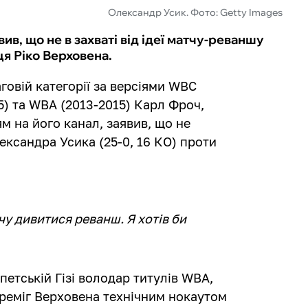
Олександр Усик. Фото: Getty Images
в, що не в захваті від ідеї матчу-реваншу
я Ріко Верховена.
аговій категорії за версіями WBC
15) та WBA (2013-2015) Карл Фроч,
м на його канал, заявив, що не
ександра Усика (25-0, 16 КО) проти
чу дивитися реванш. Я хотів би
петській Гізі володар титулів WBA,
ереміг Верховена технічним нокаутом