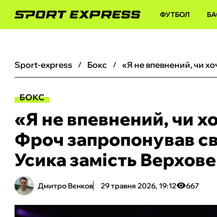
ФУТБОЛ
БА
sport-express
бокс
БОКС
«Я не впевнений, чи х
Фроч запропонував св
Усика замість Верхов
Дмитро Вєнков
29 травня 2026, 19:12
667