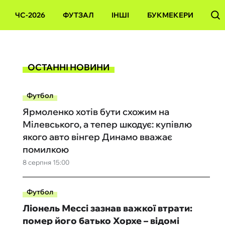
ЧС-2026
ФУТЗАЛ
ІНШІ
БУКМЕКЕРИ
ОСТАННІ НОВИНИ
Футбол
Ярмоленко хотів бути схожим на
Мілевського, а тепер шкодує: купівлю
якого авто вінгер Динамо вважає
помилкою
8 серпня 15:00
Футбол
Ліонель Мессі зазнав важкої втрати:
помер його батько Хорхе – відомі