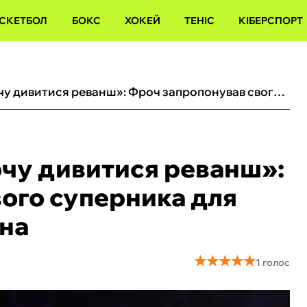
СКЕТБОЛ
БОКС
ХОКЕЙ
ТЕНІС
КІБЕРСПОРТ
«Я не впевнений, чи хочу дивитися реванш»: Фроч запропонував свого суперника для Усика замість Верховена
очу дивитися реванш»:
ого суперника для
ена
★
★
★
★
★
★
★
★
★
★
1 голос