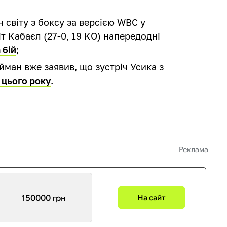
 світу з боксу за версією WBC у
іт Кабаєл (27-0, 19 КО) напередодні
 бій
;
ман вже заявив, що зустріч Усика з
 цього року
.
Реклама
150000 грн
На сайт