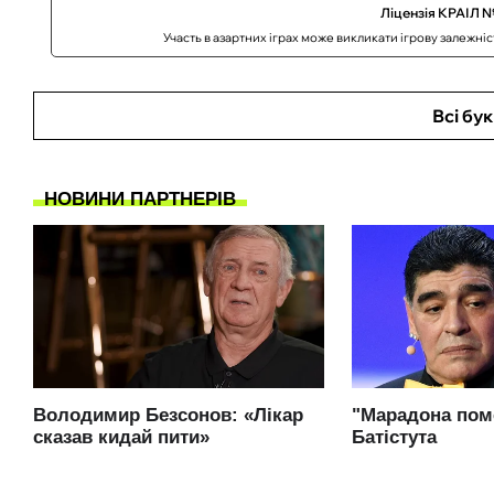
Ліцензія КРАІЛ №
Участь в азартних іграх може викликати ігрову залежні
Всі бу