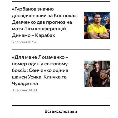
«Гурбанов значно
досвідченіший за Костюка»:
Демченко дав прогноз на
матч Ліги конференцій
Динамо – Карабах
5 серпня 18:54
«Для мене Ломаченко –
номер один у світовому
боксі»: Сенченко оцінив
шанси Усика, Кличка та
Чухаджяна
3 серпня 09:08
Всі ексклюзиви