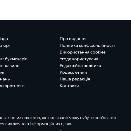
іада
Про видання
спорт
Політика конфіденційності
Використання cookies
нг букмекерів
Угода користувача
нг казино
Редакційна політика
інг
Кодекс етики
знань
Наша редакція
ри прогнозів
Контакти
к та/інших платежів, які пов’язані/можуть бути пов’язані з
ся виключно в інформаційних цілях.