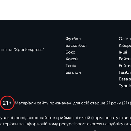
Футбол
Олімп
Баскетбол
Кібер
ня на "Sport-Express"
Бокс
Інші
Хокей
Рейти
Теніс
Рейти
Біатлон
Гембл
База 
Турні
21+
Матеріали сайту призначені для осіб старше 21 року (21+)
туальні гроші, також сайт не приймає ні в якій формі оплату ставо
атеріали на інформаційному ресурсі sport-express.ua публікують