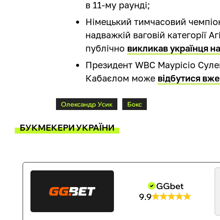
в 11-му раунді;
Німецький тимчасовий чемпіон
надважкій ваговій категорії Аг
публічно
викликав українця на
Президент WBC Маурісіо Сулей
Кабаєлом може
відбутися вже
Олександр Усик
Бокс
БУКМЕКЕРИ УКРАЇНИ
GGbet
9.9