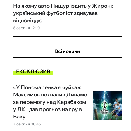
На якому авто Пищур їздить у Жироні:
український футболіст здивував
відповіддю
8 серпня 12:10
Всі новини
ЕКСКЛЮЗИВ
«У Пономаренка є чуйка»:
Максимов похвалив Динамо
за перемогу над Карабахом
у ЛК і дав прогноз на гру в
Баку
7 серпня 08:46