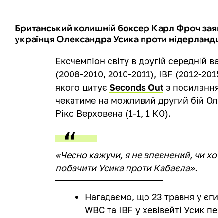
Британський колишній боксер Карл Фроч заяви
українця Олександра Усика проти нідерландц
Ексчемпіон світу в другій середній в
(2008-2010, 2010-2011), IBF (2012-20
якого цитує
Seconds Out
з посилання
чекатиме на можливий другий бій Ол
Ріко Верховена (1-1, 1 КО).
«Чесно кажучи, я не впевнений, чи хо
побачити Усика проти Кабаєла».
Нагадаємо, що 23 травня у єги
WBC та IBF у хевівейті Усик п