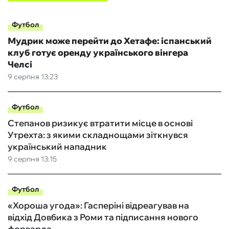
Футбол
Мудрик може перейти до Хетафе: іспанський
клуб готує оренду українського вінгера
Челсі
9 серпня 13:23
Футбол
Степанов ризикує втратити місце в основі
Утрехта: з якими складнощами зіткнувся
український нападник
9 серпня 13:15
Футбол
«Хороша угода»: Гасперіні відреагував на
відхід Довбика з Роми та підписання нового
форварда