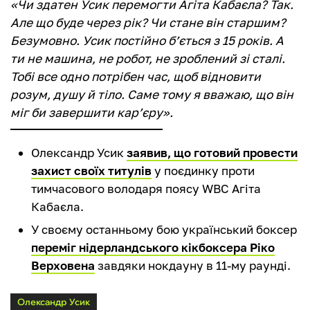
«Чи здатен Усик перемогти Агіта Кабаєла? Так.
Але що буде через рік? Чи стане він старшим?
Безумовно. Усик постійно б’ється з 15 років. А
ти не машина, не робот, не зроблений зі сталі.
Тобі все одно потрібен час, щоб відновити
розум, душу й тіло. Саме тому я вважаю, що він
міг би завершити кар’єру».
Олександр Усик
заявив, що готовий провести
захист своїх титулів
у поєдинку проти
тимчасового володаря поясу WBC Агіта
Кабаєла.
У своєму останньому бою український боксер
переміг нідерландського кікбоксера Ріко
Верховена
завдяки нокдауну в 11-му раунді.
Олександр Усик