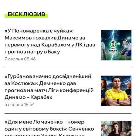
ЕКСКЛЮЗИВ
«У Пономаренка є чуйка»:
Максимов похвалив Динамо за
перемогу над Карабахом у ЛК і дав
прогноз на гру в Баку
7 серпня 08:46
«Гурбанов значно досвідченіший
за Костюка»: Демченко дав
прогноз на матч Ліги конференцій
Динамо – Карабах
5 серпня 18:54
«Для мене Ломаченко – номер
один у світовому боксі»: Сенченко
оцінив шанси Усика, Кличка та