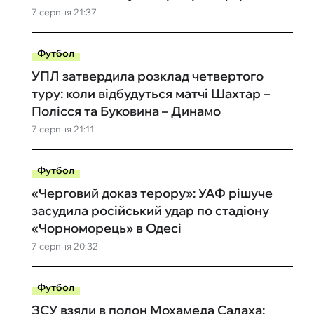
7 серпня 21:37
Футбол
УПЛ затвердила розклад четвертого
туру: коли відбудуться матчі Шахтар –
Полісся та Буковина – Динамо
7 серпня 21:11
Футбол
«Черговий доказ терору»: УАФ рішуче
засудила російський удар по стадіону
«Чорноморець» в Одесі
7 серпня 20:32
Футбол
ЗСУ взяли в полон Мохамеда Салаха: