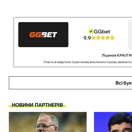
GGbet
9.9
Ліцензія КРАІЛ №
Участь в азартних іграх може викликати ігрову залежні
Всі бу