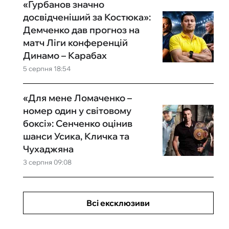
«Гурбанов значно
досвідченіший за Костюка»:
Демченко дав прогноз на
матч Ліги конференцій
Динамо – Карабах
5 серпня 18:54
«Для мене Ломаченко –
номер один у світовому
боксі»: Сенченко оцінив
шанси Усика, Кличка та
Чухаджяна
3 серпня 09:08
Всі ексклюзиви