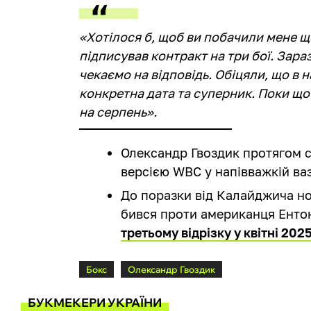
«Хотілося б, щоб ви побачили мене ще 
підписував контракт на три бої. Зараз
чекаємо на відповідь. Обіцяли, що в 
конкретна дата та суперник. Поки що
на серпень».
Олександр Гвоздик протягом с
версією WBC у напівважкій ваз
До поразки від Калайджича но
бився проти американця Ентон
третьому відрізку у квітні 202
Бокс
Олександр Гвоздик
БУКМЕКЕРИ УКРАЇНИ