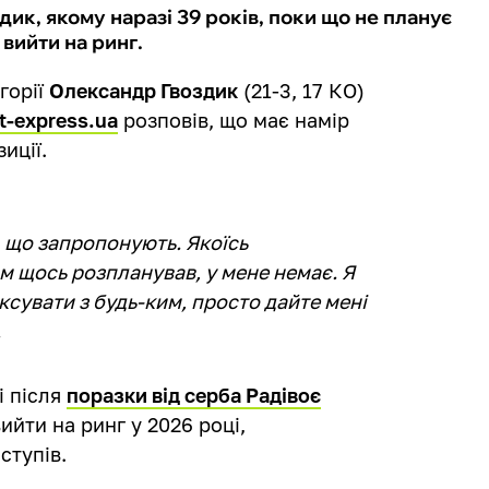
ик, якому наразі 39 років, поки що не планує
вийти на ринг.
горії
Олександр Гвоздик
(21-3, 17 КО)
t-express.ua
розповів, що має намір
иції.
е, що запропонують. Якоїсь
там щось розпланував, у мене немає. Я
ксувати з будь-ким, просто дайте мені
.
і після
поразки від серба Радівоє
ийти на ринг у 2026 році,
ступів.