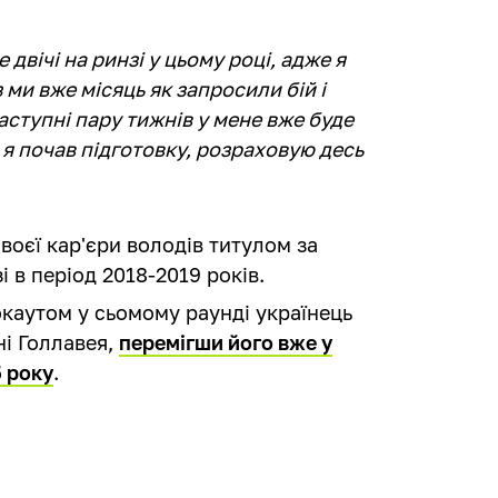
двічі на ринзі у цьому році, адже я
 ми вже місяць як запросили бій і
наступні пару тижнів у мене вже буде
 я почав підготовку, розраховую десь
воєї кар'єри володів титулом за
і в період 2018-2019 років.
каутом у сьомому раунді українець
і Голлавея,
перемігши його вже у
5 року
.