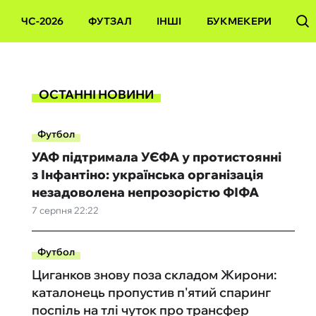
ЧС-2026
ФУТЗАЛ
ІНШІ
БУКМЕКЕРИ
ОСТАННІ НОВИНИ
Футбол
УАФ підтримала УЄФА у протистоянні
з Інфантіно: українська організація
незадоволена непрозорістю ФІФА
7 серпня 22:22
Футбол
Циганков знову поза складом Жирони:
каталонець пропустив п'ятий спаринг
поспіль на тлі чуток про трансфер