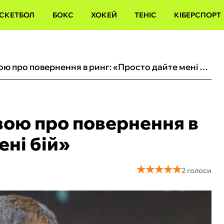
СКЕТБОЛ
БОКС
ХОКЕЙ
ТЕНІС
КІБЕРСПОРТ
Гвоздик вибухнув заявою про повернення в ринг: «Просто дайте мені бій»
вою про повернення в
ені бій»
★
★
★
★
★
★
★
★
★
★
2 голоси