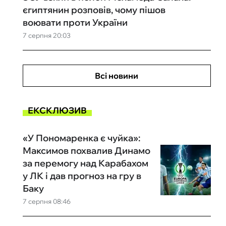
єгиптянин розповів, чому пішов
воювати проти України
7 серпня 20:03
Всі новини
ЕКСКЛЮЗИВ
«У Пономаренка є чуйка»:
Максимов похвалив Динамо
за перемогу над Карабахом
у ЛК і дав прогноз на гру в
Баку
7 серпня 08:46