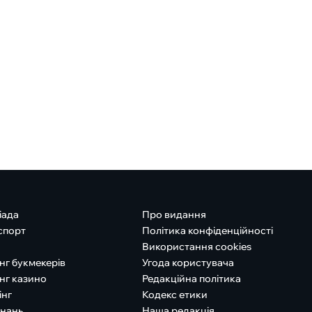
іада
Про видання
спорт
Політика конфіденційності
Використання cookies
нг букмекерів
Угода користувача
нг казино
Редакційна політика
інг
Кодекс етики
знань
Наша редакція