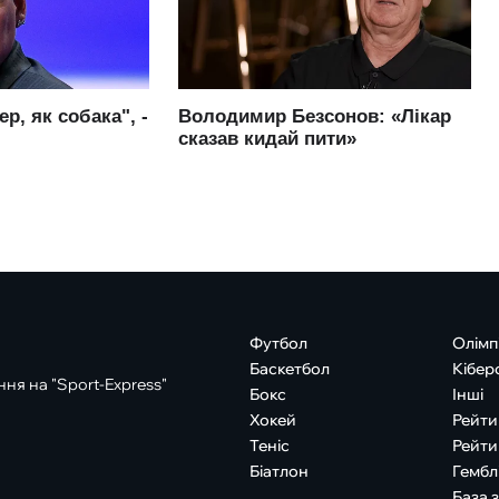
Футбол
Олімп
Баскетбол
Кібер
ня на "Sport-Express"
Бокс
Інші
Хокей
Рейти
Теніс
Рейти
Біатлон
Гембл
База 